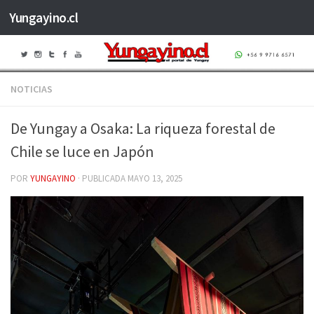
Yungayino.cl
Saltar al contenido
NOTICIAS
De Yungay a Osaka: La riqueza forestal de
Chile se luce en Japón
POR
YUNGAYINO
· PUBLICADA
MAYO 13, 2025