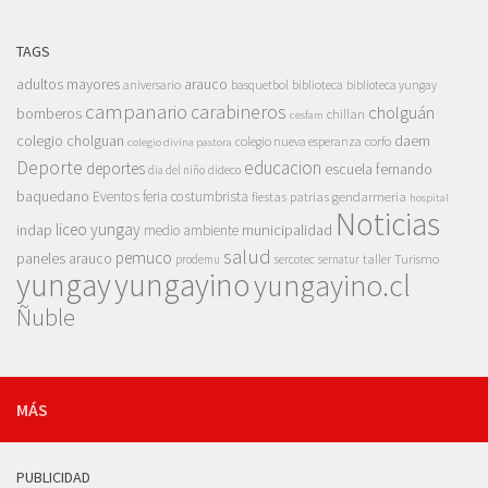
TAGS
adultos mayores
arauco
aniversario
basquetbol
biblioteca
biblioteca yungay
campanario
carabineros
cholguán
bomberos
chillan
cesfam
colegio cholguan
daem
colegio nueva esperanza
corfo
colegio divina pastora
Deporte
educacion
deportes
escuela fernando
dia del niño
dideco
baquedano
Eventos
feria costumbrista
gendarmeria
fiestas patrias
hospital
Noticias
liceo yungay
indap
municipalidad
medio ambiente
salud
pemuco
paneles arauco
taller
Turismo
prodemu
sercotec
sernatur
yungay
yungayino
yungayino.cl
Ñuble
MÁS
PUBLICIDAD