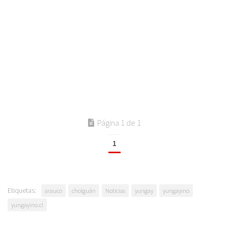
Página 1 de 1
1
Etiquetas:
arauco
cholguán
Noticias
yungay
yungayino
yungayino.cl