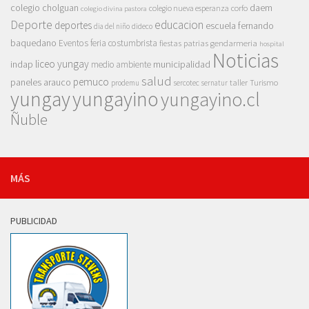
colegio cholguan
daem
colegio nueva esperanza
corfo
colegio divina pastora
Deporte
educacion
deportes
escuela fernando
dia del niño
dideco
baquedano
Eventos
feria costumbrista
gendarmeria
fiestas patrias
hospital
Noticias
liceo yungay
indap
municipalidad
medio ambiente
salud
pemuco
paneles arauco
taller
Turismo
prodemu
sercotec
sernatur
yungay
yungayino
yungayino.cl
Ñuble
MÁS
PUBLICIDAD