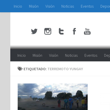
Inicio
Misión
Visión
Noticias
Eventos
Depo
Saltar al contenido
Inicio
Misión
Visión
Noticias
Eventos
Dep
ETIQUETADO:
TERREMOTO YUNGAY