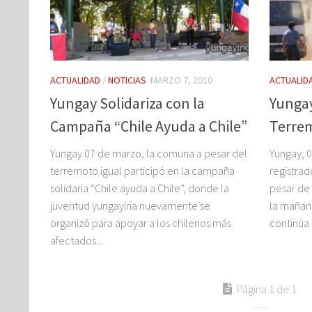
ACTUALIDAD
/
NOTICIAS
MARZO 7, 2010
ACTUALID
Yungay Solidariza con la
Yungay
Campaña “Chile Ayuda a Chile”
Terre
Yungay 07 de marzo, la comuna a pesar del
Yungay, 
terremoto igual participó en la campaña
registrad
solidaria “Chile ayuda a Chile”, donde la
pesar de 
juventud yungayina nuevamente se
la mañana
organizó para apoyar a los chilenos más
continúa 
afectados...
Página 1 de 1