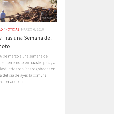
AD
/
NOTICIAS
MARZO 6, 2010
 Tras una Semana del
moto
06 de marzo a una semana de
o el terremoto en nuestro país y a
las fuertes replicas registradas en
 del día de ayer, la comuna
retomando la...