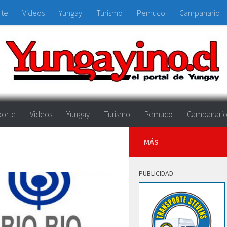
rte
Videos
Yungay
Turismo
Pemuco
Campanario
orte
Videos
Yungay
Turismo
Pemuco
Campanari
MÁS
PUBLICIDAD