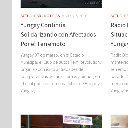
ACTUALIDAD
/
NOTICIAS
MARZO 7, 2010
ACTUALID
Yungay Continúa
Radio 
Solidarizando con Afectados
Situac
Por el Terremoto
Yunga
Yungay 07 de marzo, en el Estadio
Radio Bio
Municipal el Club de autos Tem Revolution,
mantenid
organizó con éxito actividades de
terremoto
competencias de lanzallamas y piques, en
pasado 2
el cuál participaron dos clubes de Huépil y
medio ci
Yungay,...
Yungayino