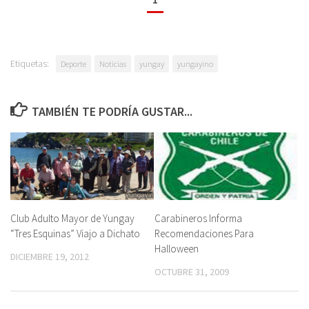
Etiquetas:
Deporte
Noticias
yungay
yungayino
TAMBIÉN TE PODRÍA GUSTAR...
Club Adulto Mayor de Yungay
Carabineros Informa
“Tres Esquinas” Viajo a Dichato
Recomendaciones Para
Halloween
DICIEMBRE 19, 2012
OCTUBRE 31, 2009