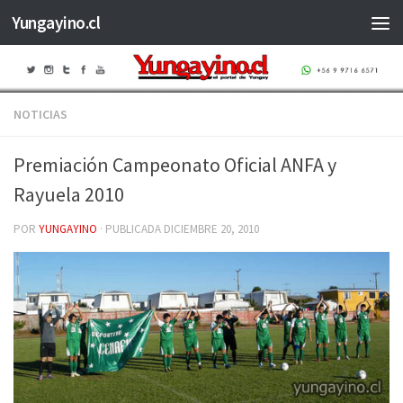
Yungayino.cl
Saltar al contenido
NOTICIAS
Premiación Campeonato Oficial ANFA y
Rayuela 2010
POR
YUNGAYINO
· PUBLICADA
DICIEMBRE 20, 2010