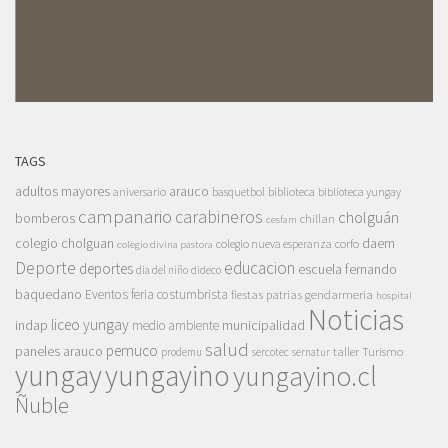
TAGS
adultos mayores
arauco
aniversario
basquetbol
biblioteca
biblioteca yungay
campanario
carabineros
cholguán
bomberos
chillan
cesfam
colegio cholguan
daem
colegio nueva esperanza
corfo
colegio divina pastora
Deporte
educacion
deportes
escuela fernando
dia del niño
dideco
baquedano
Eventos
feria costumbrista
gendarmeria
fiestas patrias
hospital
Noticias
liceo yungay
indap
municipalidad
medio ambiente
salud
pemuco
paneles arauco
taller
Turismo
prodemu
sercotec
sernatur
yungay
yungayino
yungayino.cl
Ñuble