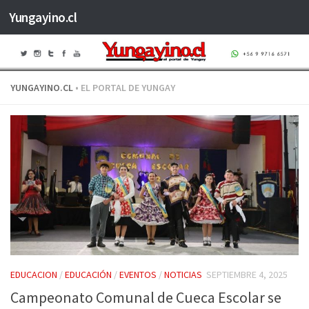
Yungayino.cl
Saltar al contenido
YUNGAYINO.CL
• EL PORTAL DE YUNGAY
EDUCACION
/
EDUCACIÓN
/
EVENTOS
/
NOTICIAS
SEPTIEMBRE 4, 2025
Campeonato Comunal de Cueca Escolar se