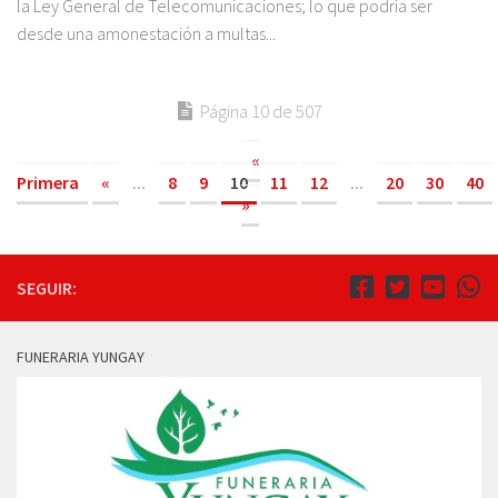
la Ley General de Telecomunicaciones; lo que podría ser
desde una amonestación a multas...
Página 10 de 507
«
Primera
«
...
8
9
10
11
12
...
20
30
40
»
SEGUIR:
FUNERARIA YUNGAY