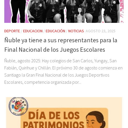
DEPORTE
/
EDUCACION
/
EDUCACIÓN
/
NOTICIAS
AGOSTO 23, 2025
Ñuble ya tiene a sus representantes para la
Final Nacional de los Juegos Escolares
Ñuble, agosto 2025: Hay colegios de San Carlos, Yungay, San
Fabián, Quirihue y Chillán. El próximo 30 de agosto comienza en
Santiago la Gran Final Nacional de los Juegos Deportivos
Escolares, competencia organizada por...