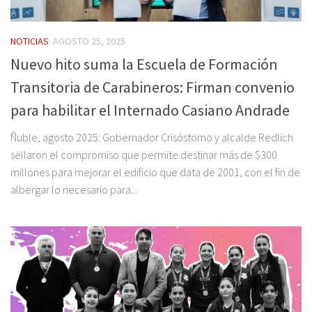
NOTICIAS
AGOSTO 25, 2025
Nuevo hito suma la Escuela de Formación
Transitoria de Carabineros: Firman convenio
para habilitar el Internado Casiano Andrade
Ñuble, agosto 2025: Gobernador Crisóstomo y alcalde Redlich
sellaron el compromiso que permite destinar más de $300
millones para mejorar el edificio que data de 2001, con el fin de
albergar lo necesario para...