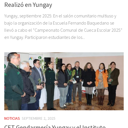
Realizó en Yungay
Yungay, septiembre 2025: En el salón comunitario multiuso y
bajo la organización de la Escuela Fernando Baquedano se
llevó a cabo el “Campeonato Comunal de Cueca Escolar 2025”
en Yungay. Participaron estudiantes de los...
NOTICIAS
SEPTIEMBRE 2, 2025
CET Gendarmería Yungay y el Instituto