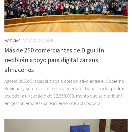
NOTICIAS
AGOSTO 21, 2025
Más de 250 comerciantes de Diguillín
recibirán apoyo para digitalizar sus
almacenes
Agosto 2025: Gracias al trabajo colaborativo entre el Gobierno
Regional y Sercotec, los emprendedores beneficiados podrán
acceder a un subsidio de $2.350.000, monto que se distribuirá
en gestión empresarial e inversión de activos para...