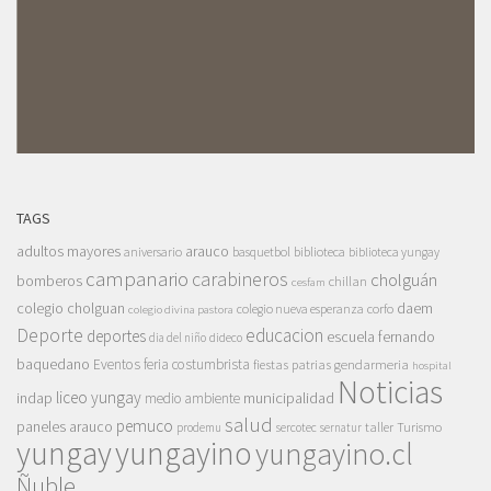
TAGS
adultos mayores
arauco
aniversario
basquetbol
biblioteca
biblioteca yungay
campanario
carabineros
cholguán
bomberos
chillan
cesfam
colegio cholguan
daem
colegio nueva esperanza
corfo
colegio divina pastora
Deporte
educacion
deportes
escuela fernando
dia del niño
dideco
baquedano
Eventos
feria costumbrista
gendarmeria
fiestas patrias
hospital
Noticias
liceo yungay
indap
municipalidad
medio ambiente
salud
pemuco
paneles arauco
taller
Turismo
prodemu
sercotec
sernatur
yungay
yungayino
yungayino.cl
Ñuble