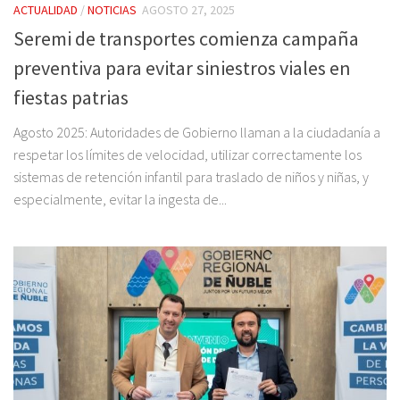
ACTUALIDAD
/
NOTICIAS
AGOSTO 27, 2025
Seremi de transportes comienza campaña
preventiva para evitar siniestros viales en
fiestas patrias
Agosto 2025: Autoridades de Gobierno llaman a la ciudadanía a
respetar los límites de velocidad, utilizar correctamente los
sistemas de retención infantil para traslado de niños y niñas, y
especialmente, evitar la ingesta de...