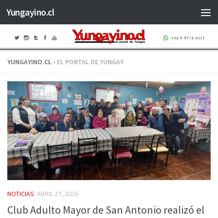
Yungayino.cl
Saltar al contenido
YUNGAYINO.CL
• EL PORTAL DE YUNGAY
NOTICIAS
ABRIL 27, 2026
Club Adulto Mayor de San Antonio realizó el