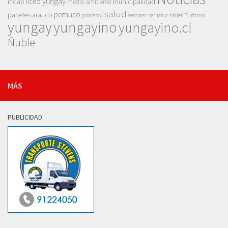
liceo yungay
indap
municipalidad
medio ambiente
salud
pemuco
paneles arauco
taller
Turismo
prodemu
sercotec
sernatur
yungay
yungayino
yungayino.cl
Ñuble
MÁS
PUBLICIDAD