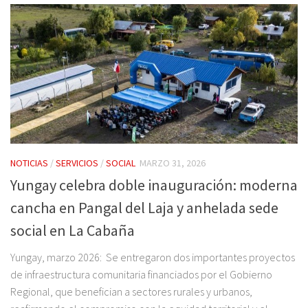
NOTICIAS
/
SERVICIOS
/
SOCIAL
MARZO 31, 2026
Yungay celebra doble inauguración: moderna
cancha en Pangal del Laja y anhelada sede
social en La Cabaña
Yungay, marzo 2026: Se entregaron dos importantes proyectos
de infraestructura comunitaria financiados por el Gobierno
Regional, que benefician a sectores rurales y urbanos,