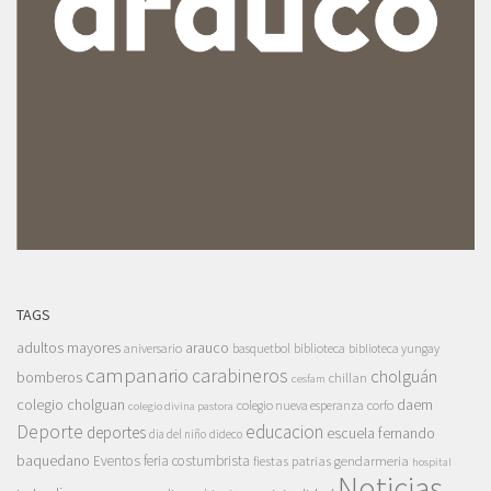
TAGS
adultos mayores
arauco
aniversario
basquetbol
biblioteca
biblioteca yungay
campanario
carabineros
cholguán
bomberos
chillan
cesfam
colegio cholguan
daem
colegio nueva esperanza
corfo
colegio divina pastora
Deporte
educacion
deportes
escuela fernando
dia del niño
dideco
baquedano
Eventos
feria costumbrista
gendarmeria
fiestas patrias
hospital
Noticias