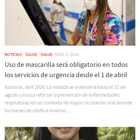
NOTICIAS
/
SALUD
/
SALUD
ABRIL 9, 2026
Uso de mascarilla será obligatorio en todos
los servicios de urgencia desde el 1 de abril
Nacional, abril 2026: La medida se extenderá hasta el 31 de
agosto y busca reforzar la prevención de enfermedades
respiratorias en un contexto de mayor circulación viral durante
los meses de otoño e invierno....