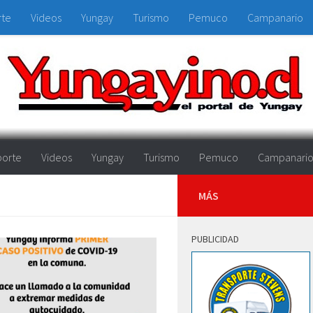
rte
Videos
Yungay
Turismo
Pemuco
Campanario
orte
Videos
Yungay
Turismo
Pemuco
Campanari
MÁS
PUBLICIDAD