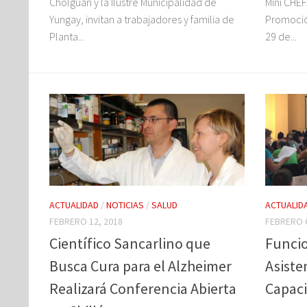
Cholguán y la Ilustre Municipalidad de
Mini CHE
Yungay, invitan a trabajadores y familia de
Promoció
Planta...
29 de...
ACTUALIDAD
/
NOTICIAS
/
SALUD
ACTUALID
FEBRERO 12, 2018
FEBRERO 6
Científico Sancarlino que
Funcio
Busca Cura para el Alzheimer
Asiste
Realizará Conferencia Abierta
Capaci