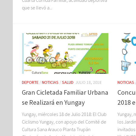
que se llevó a...
DEPORTE
/
NOTICIAS
/
SALUD
JULIO 18, 2018
NOTICIAS
Gran Cicletada Familiar Urbana
Concur
se Realizará en Yungay
2018 
Yungay, miércoles 18 de Julio 2018: El Club
Yungay, m
Ciclismo Yungay, con apoyo del Comité de
los Jardi
Cultura Sana Arauco Planta Trupán
invitados