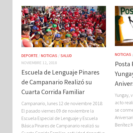
NOTICIAS
DEPORTE
/
NOTICIAS
/
SALUD
Posta 
NOVIEMBRE 12, 2018
Escuela de Lenguaje Pinares
Yunga
de Campanario Realizó su
Aniver
Cuarta Corrida Familiar
Yungay, v
acto real
Campanario, lunes 12 de noviembre 2018:
se conme
El pasado viernes 09 de noviembre la
Aniversar
Escuela Especial de Lenguaje y Escuela
Benítez M
Básica Pinares de Campanario realizó su
Cuarta Corrida Familiar, actividad deportiva