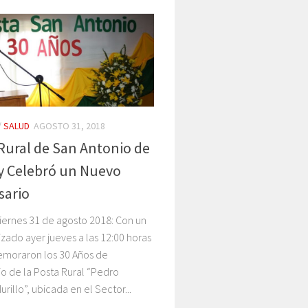
/
SALUD
AGOSTO 31, 2018
Rural de San Antonio de
y Celebró un Nuevo
sario
iernes 31 de agosto 2018: Con un
izado ayer jueves a las 12:00 horas
moraron los 30 Años de
io de la Posta Rural “Pedro
urillo”, ubicada en el Sector...