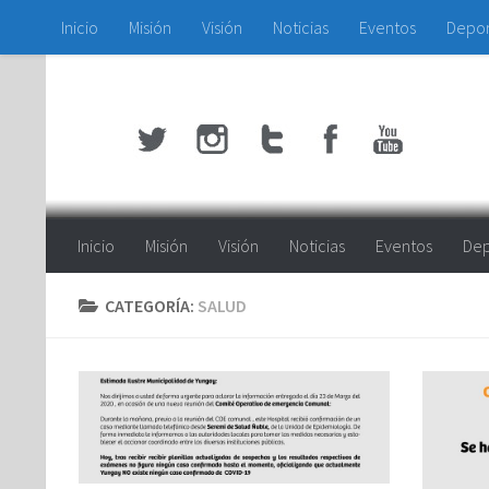
Inicio
Misión
Visión
Noticias
Eventos
Depo
Saltar al contenido
Inicio
Misión
Visión
Noticias
Eventos
Dep
CATEGORÍA:
SALUD