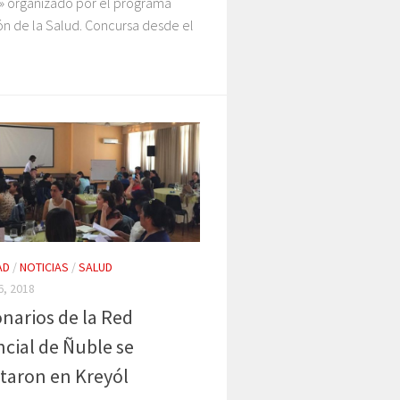
F» organizado por el programa
n de la Salud. Concursa desde el
AD
/
NOTICIAS
/
SALUD
, 2018
narios de la Red
ncial de Ñuble se
taron en Kreyól