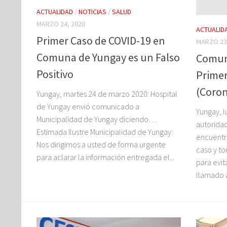
ACTUALIDAD
/
NOTICIAS
/
SALUD
MARZO 24, 2020
ACTUALID
Primer Caso de COVID-19 en
MARZO 23
Comuna de Yungay es un Falso
Comun
Positivo
Primer
(Coron
Yungay, martes 24 de marzo 2020: Hospital
de Yungay envió comunicado a
Yungay, l
Municipalidad de Yungay diciendo…
autorida
Estimada Ilustre Municipalidad de Yungay:
encuentra
Nos dirigimos a usted de forma urgente
caso y t
para aclarar la información entregada el...
para evit
llamado a