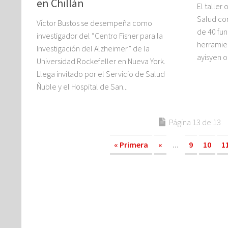
en Chillán
El taller
Salud con
Víctor Bustos se desempeña como
de 40 fun
investigador del “Centro Fisher para la
herramien
Investigación del Alzheimer” de la
ayisyen o
Universidad Rockefeller en Nueva York.
Llega invitado por el Servicio de Salud
Ñuble y el Hospital de San...
Página 13 de 13
« Primera
«
...
9
10
1