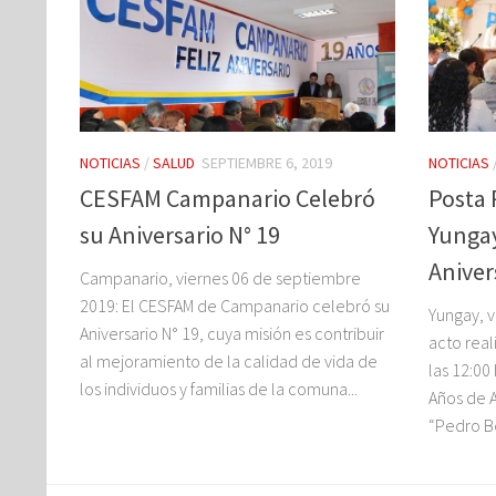
NOTICIAS
/
SALUD
SEPTIEMBRE 6, 2019
NOTICIAS
CESFAM Campanario Celebró
Posta 
su Aniversario N° 19
Yunga
Aniver
Campanario, viernes 06 de septiembre
2019: El CESFAM de Campanario celebró su
Yungay, v
Aniversario N° 19, cuya misión es contribuir
acto real
al mejoramiento de la calidad de vida de
las 12:0
los individuos y familias de la comuna...
Años de A
“Pedro Be