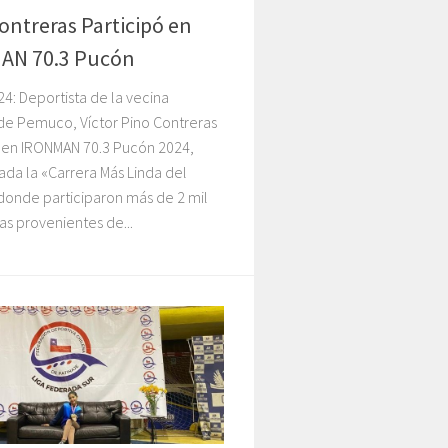
ontreras Participó en
AN 70.3 Pucón
4: Deportista de la vecina
e Pemuco, Víctor Pino Contreras
ó en IRONMAN 70.3 Pucón 2024,
da la «Carrera Más Linda del
donde participaron más de 2 mil
as provenientes de...