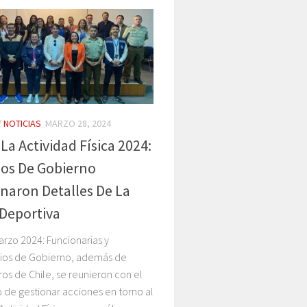
/
NOTICIAS
MARZO 28, 2024
 La Actividad Física 2024:
ios De Gobierno
naron Detalles De La
 Deportiva
rzo 2024: Funcionarias y
rios de Gobierno, además de
os de Chile, se reunieron con el
 de gestionar acciones en torno al