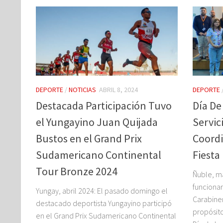
DEPORTE
/
NOTICIAS
ABRIL 8, 2024
DEPORTE
Destacada Participación Tuvo
Día De
el Yungayino Juan Quijada
Servic
Bustos en el Grand Prix
Coordi
Sudamericano Continental
Fiesta
Tour Bronze 2024
Ñuble, ma
funciona
Yungay, abril 2024: El pasado domingo el
Carabiner
destacado deportista Yungayino participó
propósito
en el Grand Prix Sudamericano Continental