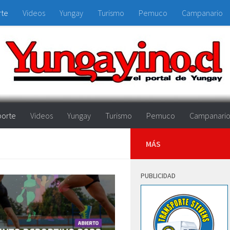
rte
Videos
Yungay
Turismo
Pemuco
Campanario
orte
Videos
Yungay
Turismo
Pemuco
Campanari
MÁS
PUBLICIDAD