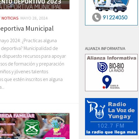
/
NOTICIAS
MAYO 28, 2024
eportiva Municipal
ayo 2024: ¿Practicas alguna
a deportiva? Municipalidad de
ALIANZA INFORMATIVA
a dispuesto recursos para apoyar
esos de formación y preparación
 niños y jóvenes talentos
s que estén inscritos en alguna
...