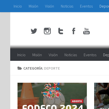
Inicio
Misión
Visión
Noticias
Eventos
Depo
Saltar al contenido
Inicio
Misión
Visión
Noticias
Eventos
Dep
CATEGORÍA:
DEPORTE