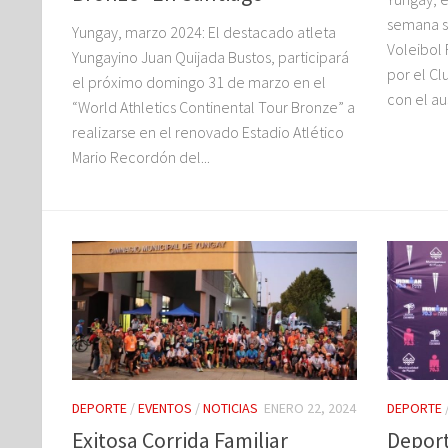
semana se
Yungay, marzo 2024: El destacado atleta
Voleibol
Yungayino Juan Quijada Bustos, participará
por el Cl
el próximo domingo 31 de marzo en el
con el aus
“World Athletics Continental Tour Bronze” a
realizarse en el renovado Estadio Atlético
Mario Recordón del...
DEPORTE
/
EVENTOS
/
NOTICIAS
ENERO 22, 2024
DEPORTE
Exitosa Corrida Familiar
Deport