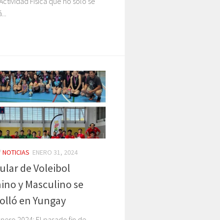
 Actividad Física que no sólo se
...
/
NOTICIAS
ENERO 31, 2024
ular de Voleibol
no y Masculino se
olló en Yungay
nero 2024: El pasado fin de