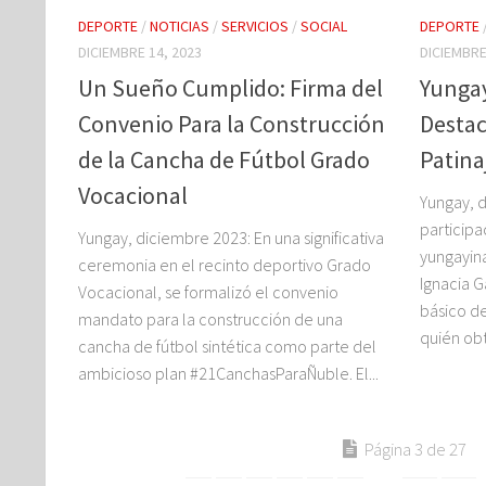
DEPORTE
/
NOTICIAS
/
SERVICIOS
/
SOCIAL
DEPORTE
DICIEMBRE 14, 2023
DICIEMBRE
Un Sueño Cumplido: Firma del
Yungay
Convenio Para la Construcción
Destac
de la Cancha de Fútbol Grado
Patina
Vocacional
Yungay, 
participa
Yungay, diciembre 2023: En una significativa
yungayina
ceremonia en el recinto deportivo Grado
Ignacia G
Vocacional, se formalizó el convenio
básico d
mandato para la construcción de una
quién obt
cancha de fútbol sintética como parte del
ambicioso plan #21CanchasParaÑuble. El...
Página 3 de 27