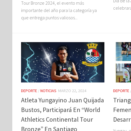
Día de la
Tour Bronze 2024, el evento más
celebrará
importante del año para la categoría ya
que entrega puntos valiosos...
DEPORTE
/
NOTICIAS
MARZO 22, 2024
DEPORTE
Atleta Yungayino Juan Quijada
Triang
Bustos, Participará En “World
Femeni
Athletics Continental Tour
Desarr
Bronze” En Santiago
Yungay, e