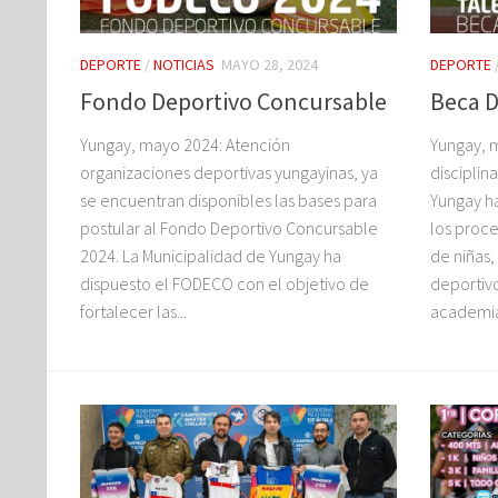
DEPORTE
/
NOTICIAS
MAYO 28, 2024
DEPORTE
Fondo Deportivo Concursable
Beca D
Yungay, mayo 2024: Atención
Yungay, m
organizaciones deportivas yungayinas, ya
disciplin
se encuentran disponibles las bases para
Yungay h
postular al Fondo Deportivo Concursable
los proc
2024. La Municipalidad de Yungay ha
de niñas,
dispuesto el FODECO con el objetivo de
deportivo
fortalecer las...
academia