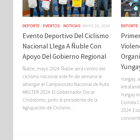
DEPORTE
/
EVENTOS
/
NOTICIAS
MAYO 23, 2024
DEPORTE
Evento Deportivo Del Ciclismo
Primer
Nacional Llega A Ñuble Con
Violen
Apoyo Del Gobierno Regional
Organi
Yunga
Ñuble, mayo 2024: Ñuble será centro del
ciclismo nacional este fin de semana al
Yungay, a
albergar el Campeonato Nacional de Ruta
Intrafami
MÁSTER 2024. El Gobernador Óscar
Yungay in
Crisóstomo, junto al presidente de la
Corrida C
Agrupación de Ciclismo...
2024. Est
concientiz