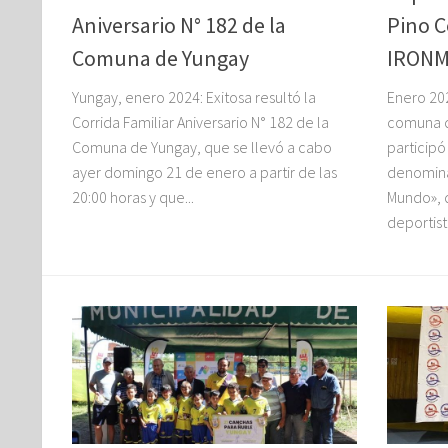
Aniversario N° 182 de la
Pino C
Comuna de Yungay
IRONM
Yungay, enero 2024: Exitosa resultó la
Enero 202
Corrida Familiar Aniversario N° 182 de la
comuna d
Comuna de Yungay, que se llevó a cabo
particip
ayer domingo 21 de enero a partir de las
denomina
20:00 horas y que...
Mundo», 
deportist