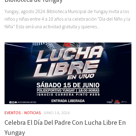
Yungay, agosto 2024: Biblioteca Municipal de Yungay invita a los
niños y niñas entre 4 a 10 años a la celebración “Día del Niño y la
Niña”. Esta será una actividad gratuita y quienes...
EVENTOS
/
NOTICIAS
JUNIO 14, 2024
Celebra El Día Del Padre Con Lucha Libre En
Yungay