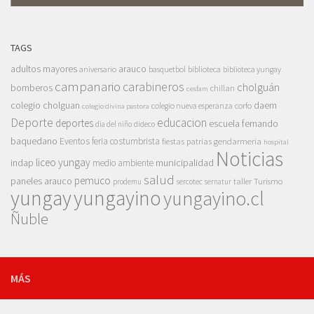
TAGS
adultos mayores
arauco
aniversario
basquetbol
biblioteca
biblioteca yungay
campanario
carabineros
cholguán
bomberos
chillan
cesfam
colegio cholguan
daem
colegio nueva esperanza
corfo
colegio divina pastora
Deporte
educacion
deportes
escuela fernando
dia del niño
dideco
baquedano
Eventos
feria costumbrista
gendarmeria
fiestas patrias
hospital
Noticias
liceo yungay
indap
municipalidad
medio ambiente
salud
pemuco
paneles arauco
taller
Turismo
prodemu
sercotec
sernatur
yungay
yungayino
yungayino.cl
Ñuble
MÁS