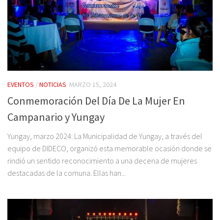
EVENTOS
/
NOTICIAS
MARZO 15, 2024
Conmemoración Del Día De La Mujer En
Campanario y Yungay
Yungay, marzo 2024: La Municipalidad de Yungay, a través del
equipo de DIDECO, organizó esta memorable ocasión donde se
rindió un sentido reconocimiento a una decena de mujeres
destacadas de la comuna. Ellas han...