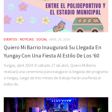
EVENTOS
/
NOTICIAS
/
SOCIAL
ABRIL 20, 2024
Quiero Mi Barrio Inaugurará Su Llegada En
Yungay Con Una Fiesta Al Estilo De Los ‘60
Yungay, abril 2024: El sábado 27 de abril, Quiero Mi Barrio
realizará una ceremonia para inaugurar la llegada del programa
a Yungay, luego de tres meses de trabajo harán una fiesta al
estilo de...