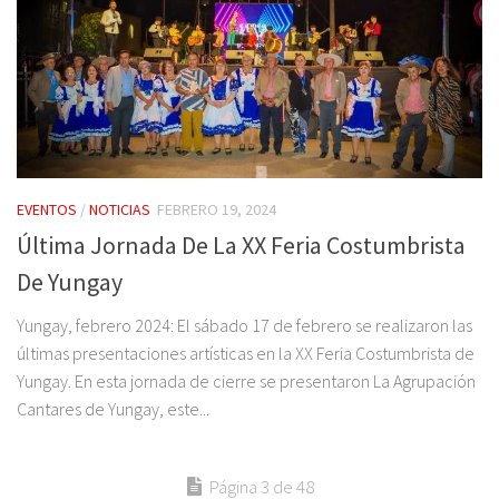
EVENTOS
/
NOTICIAS
FEBRERO 19, 2024
Última Jornada De La XX Feria Costumbrista
De Yungay
Yungay, febrero 2024: El sábado 17 de febrero se realizaron las
últimas presentaciones artísticas en la XX Feria Costumbrista de
Yungay. En esta jornada de cierre se presentaron La Agrupación
Cantares de Yungay, este...
Página 3 de 48