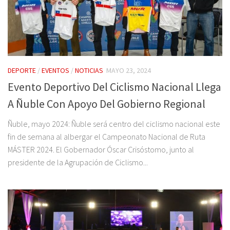
DEPORTE
/
EVENTOS
/
NOTICIAS
MAYO 23, 2024
Evento Deportivo Del Ciclismo Nacional Llega
A Ñuble Con Apoyo Del Gobierno Regional
Ñuble, mayo 2024: Ñuble será centro del ciclismo nacional este
fin de semana al albergar el Campeonato Nacional de Ruta
MÁSTER 2024. El Gobernador Óscar Crisóstomo, junto al
presidente de la Agrupación de Ciclismo...