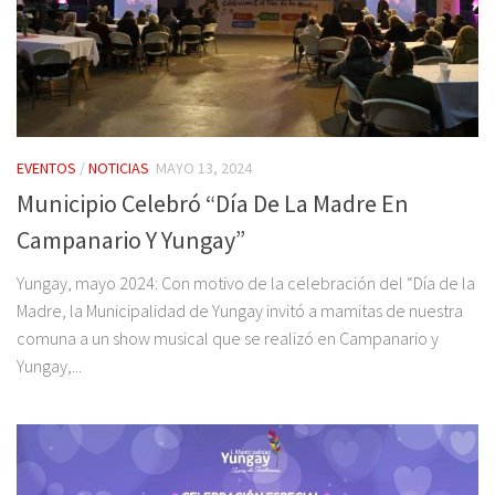
EVENTOS
/
NOTICIAS
MAYO 13, 2024
Municipio Celebró “Día De La Madre En
Campanario Y Yungay”
Yungay, mayo 2024: Con motivo de la celebración del “Día de la
Madre, la Municipalidad de Yungay invitó a mamitas de nuestra
comuna a un show musical que se realizó en Campanario y
Yungay,...