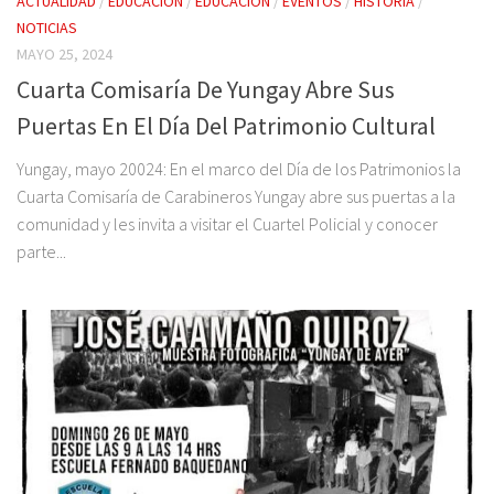
ACTUALIDAD
/
EDUCACION
/
EDUCACIÓN
/
EVENTOS
/
HISTORIA
/
NOTICIAS
MAYO 25, 2024
Cuarta Comisaría De Yungay Abre Sus
Puertas En El Día Del Patrimonio Cultural
Yungay, mayo 20024: En el marco del Día de los Patrimonios la
Cuarta Comisaría de Carabineros Yungay abre sus puertas a la
comunidad y les invita a visitar el Cuartel Policial y conocer
parte...