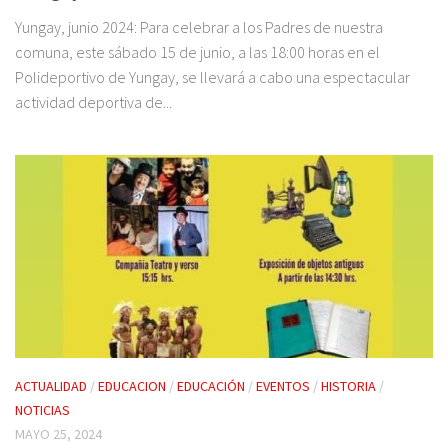
Yungay, junio 2024: Para celebrar a los Padres de nuestra
comuna, este sábado 15 de junio, a las 18:00 horas en el
Polideportivo de Yungay, se llevará a cabo una espectacular
actividad deportiva de...
ACTUALIDAD
/
EDUCACION
/
EDUCACIÓN
/
EVENTOS
/
HISTORIA
/
NOTICIAS
MAYO 25, 2024