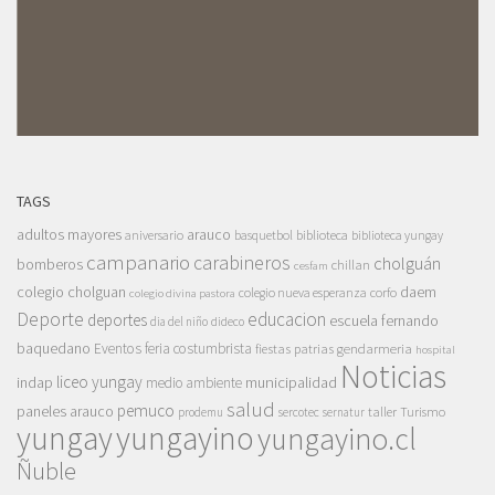
TAGS
adultos mayores
arauco
aniversario
basquetbol
biblioteca
biblioteca yungay
campanario
carabineros
cholguán
bomberos
chillan
cesfam
colegio cholguan
daem
colegio nueva esperanza
corfo
colegio divina pastora
Deporte
educacion
deportes
escuela fernando
dia del niño
dideco
baquedano
Eventos
feria costumbrista
gendarmeria
fiestas patrias
hospital
Noticias
liceo yungay
indap
municipalidad
medio ambiente
salud
pemuco
paneles arauco
taller
Turismo
prodemu
sercotec
sernatur
yungay
yungayino
yungayino.cl
Ñuble