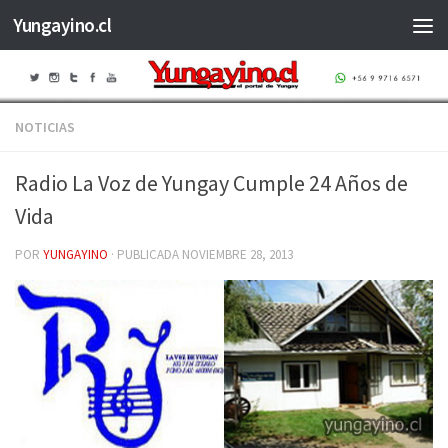
Yungayino.cl
Saltar al contenido
NOTICIAS
Radio La Voz de Yungay Cumple 24 Años de
Vida
POR
YUNGAYINO
· PUBLICADA
NOVIEMBRE 28, 2013