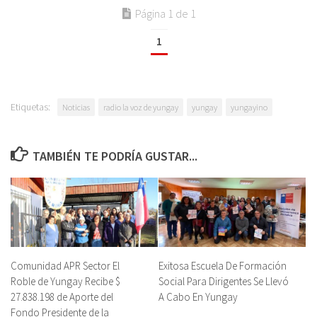
Página 1 de 1
1
Etiquetas:
Noticias
radio la voz de yungay
yungay
yungayino
TAMBIÉN TE PODRÍA GUSTAR...
Comunidad APR Sector El
Exitosa Escuela De Formación
Roble de Yungay Recibe $
Social Para Dirigentes Se Llevó
27.838.198 de Aporte del
A Cabo En Yungay
Fondo Presidente de la