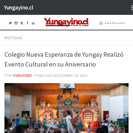
Yungayino.cl
Saltar al contenido
NOTICIAS
Colegio Nueva Esperanza de Yungay Realizó
Evento Cultural en su Aniversario
POR
YUNGAYINO
· PUBLICADA
NOVIEMBRE 18, 2014