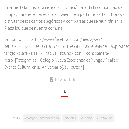
Finalmente la directora reiteró su invitación a toda la comunidad de
Yungay para este jueves 20 de noviembre a partir de las 19:00 horas a
disfrutar de los carros alegóricos y comparsas que se reunirán en la
Plaza Iquique de nuestra comuna.
[su_button url=»https://www.facebook.com/media/set/?
set=a.962052333809806.1073742363.159561284058919&type=3&uploade
target=»blank» size=»4″ radius=»round» icon=»icon: camera-
retro»]Fotografías – Colegio Nueva Esperanza de Yungay Realizó
Evento Cultural en su Aniversario[/su_button]
Página 1 de 1
1
Etiquetas:
colegio nueva esperanza
Noticias
yungay
yungayino