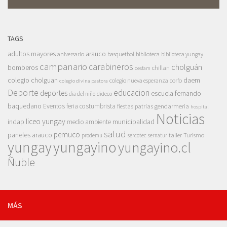
TAGS
adultos mayores
arauco
aniversario
basquetbol
biblioteca
biblioteca yungay
campanario
carabineros
cholguán
bomberos
chillan
cesfam
colegio cholguan
daem
colegio nueva esperanza
corfo
colegio divina pastora
Deporte
educacion
deportes
escuela fernando
dia del niño
dideco
baquedano
Eventos
feria costumbrista
gendarmeria
fiestas patrias
hospital
Noticias
liceo yungay
indap
municipalidad
medio ambiente
salud
pemuco
paneles arauco
taller
Turismo
prodemu
sercotec
sernatur
yungay
yungayino
yungayino.cl
Ñuble
MÁS