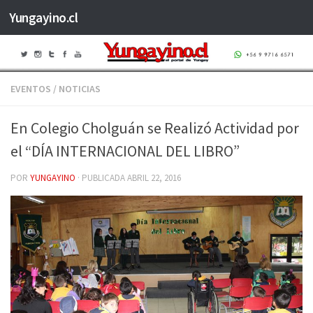
Yungayino.cl
Saltar al contenido
EVENTOS
/
NOTICIAS
En Colegio Cholguán se Realizó Actividad por
el “DÍA INTERNACIONAL DEL LIBRO”
POR
YUNGAYINO
· PUBLICADA
ABRIL 22, 2016