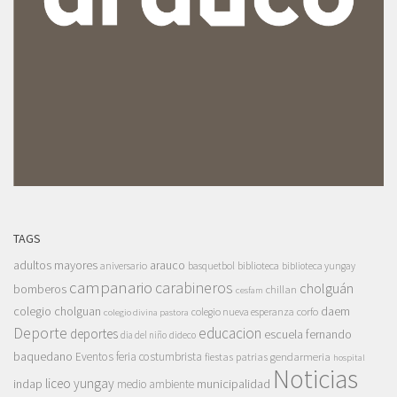
TAGS
adultos mayores
arauco
aniversario
basquetbol
biblioteca
biblioteca yungay
campanario
carabineros
cholguán
bomberos
chillan
cesfam
colegio cholguan
daem
colegio nueva esperanza
corfo
colegio divina pastora
Deporte
educacion
deportes
escuela fernando
dia del niño
dideco
baquedano
Eventos
feria costumbrista
gendarmeria
fiestas patrias
hospital
Noticias
liceo yungay
indap
municipalidad
medio ambiente