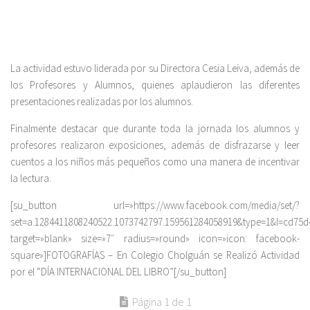
La actividad estuvo liderada por su Directora Cesia Leiva, además de
los Profesores y Alumnos, quienes aplaudieron las diferentes
presentaciones realizadas por los alumnos.
Finalmente destacar que durante toda la jornada los alumnos y
profesores realizaron exposiciones, además de disfrazarse y leer
cuentos a los niños más pequeños como una manera de incentivar
la lectura.
[su_button url=»https://www.facebook.com/media/set/?
set=a.1284411808240522.1073742797.159561284058919&type=1&l=cd75d
target=»blank» size=»7″ radius=»round» icon=»icon: facebook-
square»]FOTOGRAFÍAS – En Colegio Cholguán se Realizó Actividad
por el “DÍA INTERNACIONAL DEL LIBRO”[/su_button]
Página 1 de 1