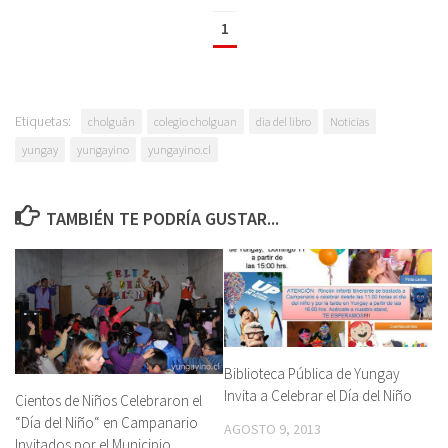
1
Etiquetas:
cholguán
colegio cholguan
dia del libro
Noticias
yungay
yungayino
yungayino.cl
TAMBIÉN TE PODRÍA GUSTAR...
Biblioteca Pública de Yungay
Invita a Celebrar el Día del Niño
Cientos de Niños Celebraron el
“Día del Niño“ en Campanario
AGOSTO 9, 2013
Invitados por el Municipio