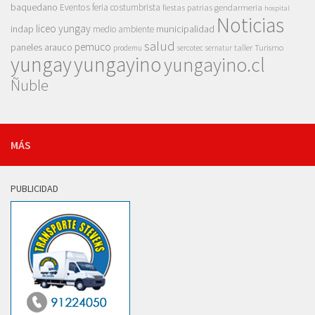
baquedano
Eventos
feria costumbrista
gendarmeria
fiestas patrias
hospital
Noticias
liceo yungay
indap
municipalidad
medio ambiente
salud
pemuco
paneles arauco
taller
Turismo
prodemu
sercotec
sernatur
yungay
yungayino
yungayino.cl
Ñuble
MÁS
PUBLICIDAD