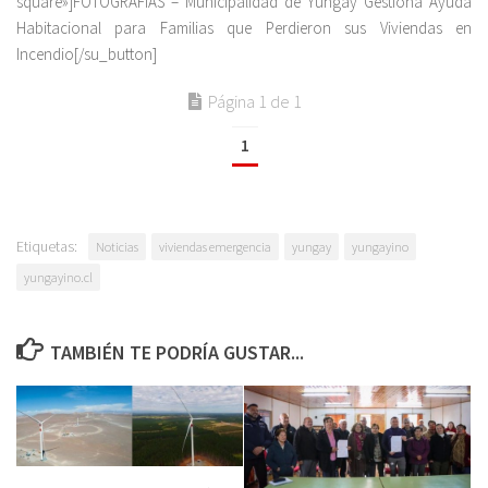
square»]FOTOGRAFÍAS – Municipalidad de Yungay Gestiona Ayuda
Habitacional para Familias que Perdieron sus Viviendas en
Incendio[/su_button]
Página 1 de 1
1
Etiquetas:
Noticias
viviendas emergencia
yungay
yungayino
yungayino.cl
TAMBIÉN TE PODRÍA GUSTAR...