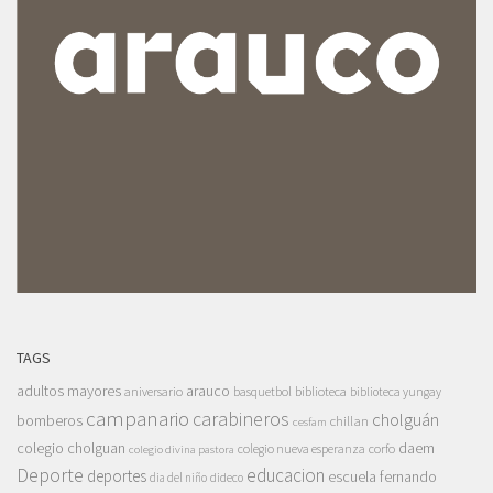
TAGS
adultos mayores
arauco
aniversario
basquetbol
biblioteca
biblioteca yungay
campanario
carabineros
cholguán
bomberos
chillan
cesfam
colegio cholguan
daem
colegio nueva esperanza
corfo
colegio divina pastora
Deporte
educacion
deportes
escuela fernando
dia del niño
dideco