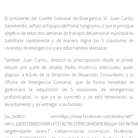
El presidente del Comité Comunal de Emergencia Sr. Juan Carlos
Valdebenito, señalo al Equipo del Portal Yungayino.cl que el principal
objetivo de estas dos semanas de trabajos del personal municipal es
habilitarle rápidamente y de manera digna las 5 soluciones de
viviendas de emergencias para estas familias afectadas.
También Juan Carlos, destacó la preocupación desde el primer
minuto por parte de alcalde Pedro Inostroza Valenzuela, quién
dispuso a través de la Dirección de Desarrollo Comunitario y la
Oficina de Emergencia Comunal, que de forma inmediata se
gestionara la adquisición de 5 soluciones de emergencias
prefabricadas, lo que ya se concretó y se está terminando su
levantamiento y así entregar a las familias.
[su_button url=»https://www.facebook.com/media/set/?
set=a.1283573388324364.1073742796.159561284058919&type=1&l=687b6
target=»blank» size=»7″ radius=»round» icon=»icon: facebook-