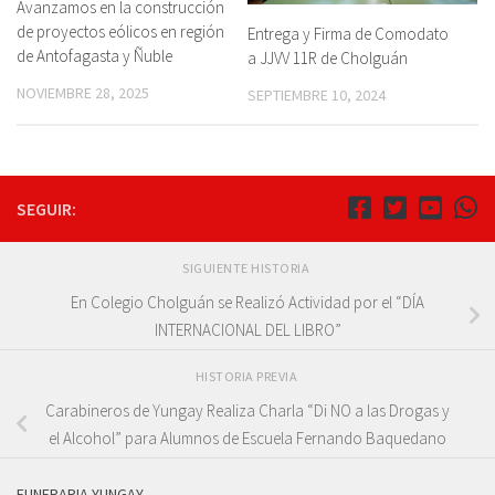
Avanzamos en la construcción
de proyectos eólicos en región
Entrega y Firma de Comodato
de Antofagasta y Ñuble
a JJVV 11R de Cholguán
NOVIEMBRE 28, 2025
SEPTIEMBRE 10, 2024
SEGUIR:
SIGUIENTE HISTORIA
En Colegio Cholguán se Realizó Actividad por el “DÍA
INTERNACIONAL DEL LIBRO”
HISTORIA PREVIA
Carabineros de Yungay Realiza Charla “Di NO a las Drogas y
el Alcohol” para Alumnos de Escuela Fernando Baquedano
FUNERARIA YUNGAY