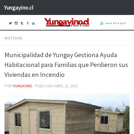
Yungayino.cl
Saltar al contenido
NOTICIAS
Municipalidad de Yungay Gestiona Ayuda
Habitacional para Familias que Perdieron sus
Viviendas en Incendio
POR
YUNGAYINO
· PUBLICADA
ABRIL 21, 2016