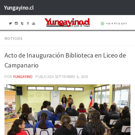
Yungayino.cl
Saltar al contenido
NOTICIAS
Acto de Inauguración Biblioteca en Liceo de
Campanario
POR
YUNGAYINO
· PUBLICADA
SEPTIEMBRE 6, 2018