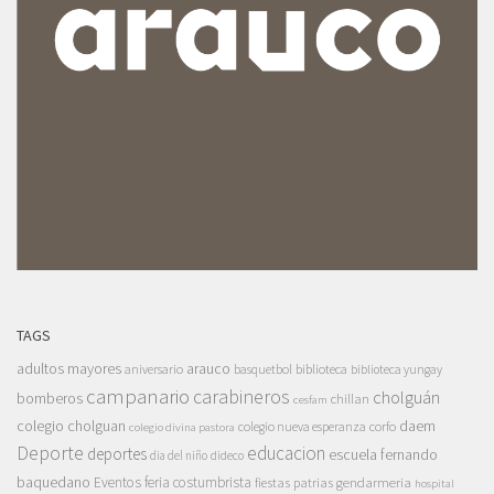
TAGS
adultos mayores
arauco
aniversario
basquetbol
biblioteca
biblioteca yungay
campanario
carabineros
cholguán
bomberos
chillan
cesfam
colegio cholguan
daem
colegio nueva esperanza
corfo
colegio divina pastora
Deporte
educacion
deportes
escuela fernando
dia del niño
dideco
baquedano
Eventos
feria costumbrista
gendarmeria
fiestas patrias
hospital