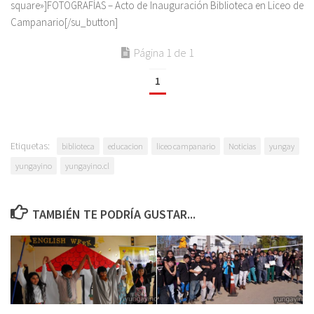
square»]FOTOGRAFÍAS – Acto de Inauguración Biblioteca en Liceo de
Campanario[/su_button]
Página 1 de 1
1
Etiquetas:
biblioteca
educacion
liceo campanario
Noticias
yungay
yungayino
yungayino.cl
TAMBIÉN TE PODRÍA GUSTAR...