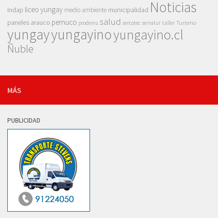
Noticias
liceo yungay
indap
municipalidad
medio ambiente
salud
pemuco
paneles arauco
taller
Turismo
prodemu
sercotec
sernatur
yungay
yungayino
yungayino.cl
Ñuble
MÁS
PUBLICIDAD