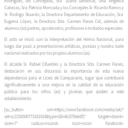
Rodríguez, las Concejalas, Sra. Juana Sandoval, Srta. Angélica
Cabezas, Sra. Patricia Moncada y los Concejales Sr. Ricardo Ramos y
Sr. Rodrigo Stuardo, la Directora Departamento de Educación, Sra.
Eugenia López, la Directora Srta. Carmen Panes Cid, además de
alumnos (as) padres, apoderados, profesores e invitados especiales.
El acto se inició con la interpretación del Himno Nacional, para
luego dar pasó a presentaciones artísticas, poesías y nuestro baile
nacional realizados por los propios alumnos (as).
El alcalde Sr. Rafael Cifuentes y la Directora Srta. Carmen Panes,
destacaron en sus discursos la importancia de esta nueva
dependencia para el Liceo de Campanario, lugar que contribuirá
significativamente a una mejora en la calidad de la educación
pública para los niños (as) y jóvenes que asisten a este
establecimiento.
[su_button url=»https://www.facebook.com/media/set/?
set=a.2250500771631616&type=1&l=8c070e6df2″ target=»blank»
size=»7″ radius=»round» icon=»icon: facebook-