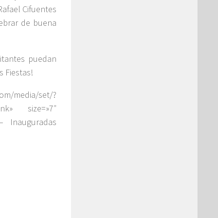
Rafael Cifuentes
lebrar de buena
sitantes puedan
s Fiestas!
media/set/?
ank» size=»7″
 – Inauguradas