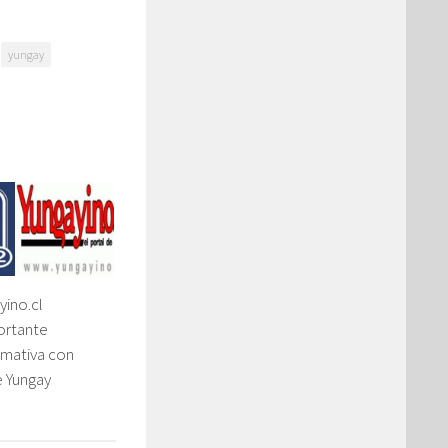
yungay
yino.cl
ortante
rmativa con
e Yungay