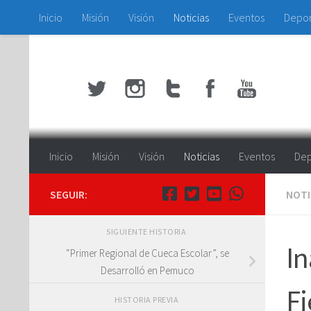
Inicio
Misión
Visión
Noticias
Eventos
Depo
Saltar al contenido
Inicio
Misión
Visión
Noticias
Eventos
Dep
SEGUIR:
NOTI
SIGUIENTE HISTORIA
In
“Primer Regional de Cueca Escolar”, se
Desarrolló en Pemuco
Fi
HISTORIA PREVIA