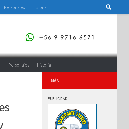
Personajes
Historia
o
Personajes
Historia
MÁS
PUBLICIDAD
es
y