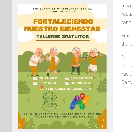
a ba
real
form
Fina
disfr
[su
set=
radi
Rama