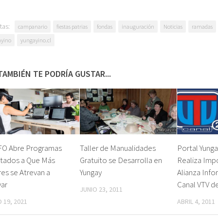
tas:
campanario
fiestas patrias
fondas
inauguración
Noticias
ramadas
yino
yungayino.cl
TAMBIÉN TE PODRÍA GUSTAR...
O Abre Programas
Taller de Manualidades
Portal Yunga
ntados a Que Más
Gratuito se Desarrolla en
Realiza Imp
es se Atrevan a
Yungay
Alianza Info
var
Canal VTV d
JUNIO 23, 2011
 19, 2021
ABRIL 4, 2011