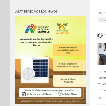
JUNTA DE VECINOS LOS MAYOS
Etique
yunga
CORF
Orie
Mujer
Inno
ENERO