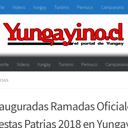
rte
Videos
Yungay
Turismo
Pemuco
Campanario
orte
Videos
Yungay
Turismo
Pemuco
Campanari
CIAS
auguradas Ramadas Oficial
estas Patrias 2018 en Yunga