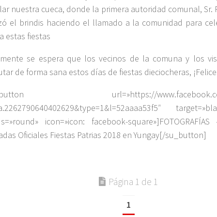
ilar nuestra cueca, donde la primera autoridad comunal, Sr. 
izó el brindis haciendo el llamado a la comunidad para ce
a estas fiestas
lmente se espera que los vecinos de la comuna y los vi
utar de forma sana estos días de fiestas dieciocheras, ¡Felice
_button url=»https://www.facebook.com/
a.2262790640402629&type=1&l=52aaaa53f5″ target=»bl
us=»round» icon=»icon: facebook-square»]FOTOGRAFÍAS
das Oficiales Fiestas Patrias 2018 en Yungay[/su_button]
Página 1 de 1
1