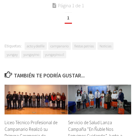
Página 1 de 1
1
Etiquetas:
acto y desfile
campanario
fiestas patrias
Noticias
yungay
yungayino
yungayino.cl
TAMBIÉN TE PODRÍA GUSTAR...
Liceo Técnico Profesional de
Servicio de Salud Lanza
Campanario Realizó su
Campaña “En Ñuble Nos
Primera Ceremonia de
Seguimos Cuidando” Junto a