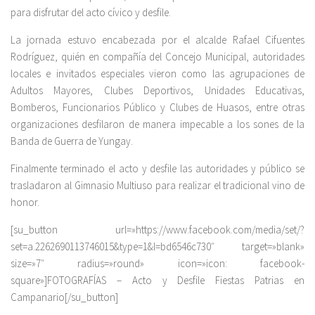
para disfrutar del acto cívico y desfile.
La jornada estuvo encabezada por el alcalde Rafael Cifuentes
Rodríguez, quién en compañía del Concejo Municipal, autoridades
locales e invitados especiales vieron como las agrupaciones de
Adultos Mayores, Clubes Deportivos, Unidades Educativas,
Bomberos, Funcionarios Público y Clubes de Huasos, entre otras
organizaciones desfilaron de manera impecable a los sones de la
Banda de Guerra de Yungay.
Finalmente terminado el acto y desfile las autoridades y público se
trasladaron al Gimnasio Multiuso para realizar el tradicional vino de
honor.
[su_button url=»https://www.facebook.com/media/set/?
set=a.2262690113746015&type=1&l=bd6546c730″ target=»blank»
size=»7″ radius=»round» icon=»icon: facebook-
square»]FOTOGRAFÍAS – Acto y Desfile Fiestas Patrias en
Campanario[/su_button]