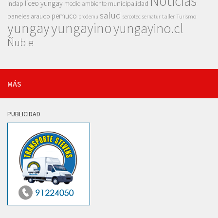
Noticias
liceo yungay
indap
municipalidad
medio ambiente
salud
pemuco
paneles arauco
taller
Turismo
prodemu
sercotec
sernatur
yungay
yungayino
yungayino.cl
Ñuble
MÁS
PUBLICIDAD