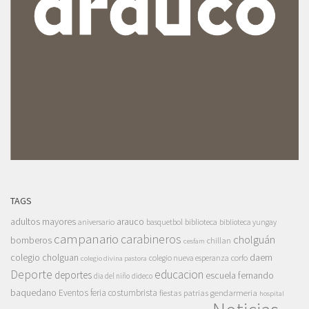
TAGS
adultos mayores
arauco
aniversario
basquetbol
biblioteca
biblioteca yungay
campanario
carabineros
cholguán
bomberos
chillan
cesfam
colegio cholguan
daem
colegio nueva esperanza
corfo
colegio divina pastora
Deporte
educacion
deportes
escuela fernando
dia del niño
dideco
baquedano
Eventos
feria costumbrista
gendarmeria
fiestas patrias
hospital