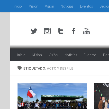
Inicio
Misión
Visión
Noticias
Eventos
Depo
Saltar al contenido
Inicio
Misión
Visión
Noticias
Eventos
Dep
ETIQUETADO:
ACTO Y DESFILE