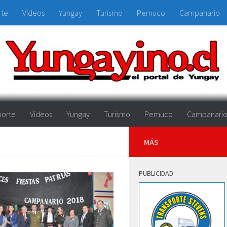
rte
Videos
Yungay
Turismo
Pemuco
Campanario
orte
Videos
Yungay
Turismo
Pemuco
Campanari
MÁS
PUBLICIDAD