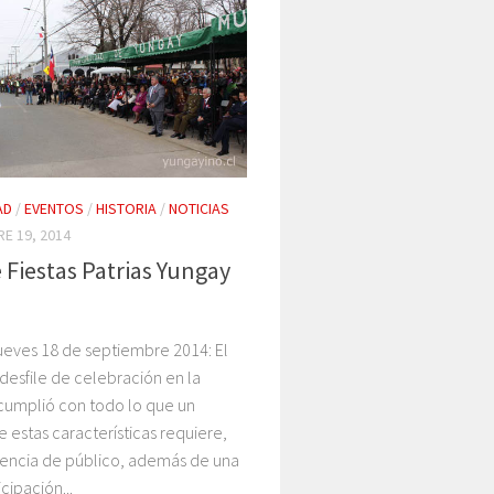
AD
/
EVENTOS
/
HISTORIA
/
NOTICIAS
E 19, 2014
e Fiestas Patrias Yungay
ueves 18 de septiembre 2014: El
 desfile de celebración en la
umplió con todo lo que un
 estas características requiere,
stencia de público, además de una
cipación...