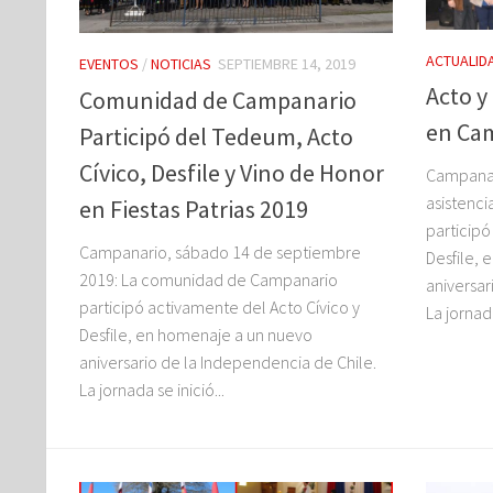
ACTUALID
EVENTOS
/
NOTICIAS
SEPTIEMBRE 14, 2019
Acto y 
Comunidad de Campanario
en Ca
Participó del Tedeum, Acto
Cívico, Desfile y Vino de Honor
Campanar
asistenc
en Fiestas Patrias 2019
participó
Campanario, sábado 14 de septiembre
Desfile,
2019: La comunidad de Campanario
aniversar
participó activamente del Acto Cívico y
La jornada
Desfile, en homenaje a un nuevo
aniversario de la Independencia de Chile.
La jornada se inició...