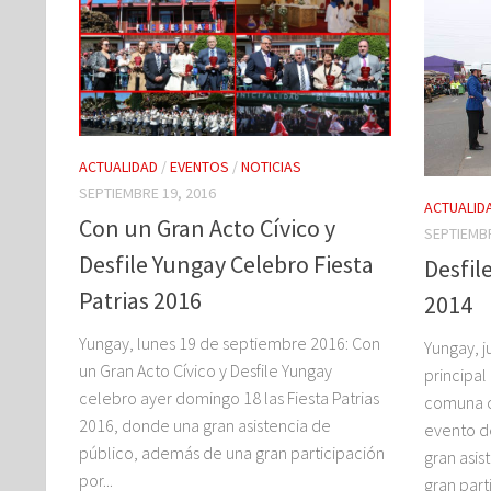
ACTUALIDAD
/
EVENTOS
/
NOTICIAS
SEPTIEMBRE 19, 2016
ACTUALID
Con un Gran Acto Cívico y
SEPTIEMBR
Desfile Yungay Celebro Fiesta
Desfil
Patrias 2016
2014
Yungay, lunes 19 de septiembre 2016: Con
Yungay, j
un Gran Acto Cívico y Desfile Yungay
principal
celebro ayer domingo 18 las Fiesta Patrias
comuna c
2016, donde una gran asistencia de
evento de
público, además de una gran participación
gran asi
por...
gran parti