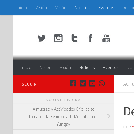
Inicio
Misión
Visión
Noticias
Eventos
Depo
Saltar al contenido
Inicio
Misión
Visión
Noticias
Eventos
Dep
SEGUIR:
ACTU
SIGUIENTE HISTORIA
De
Almuerzo y Actividades Criollas se
Tomaron la Remodelada Medialuna de
Yungay
POR