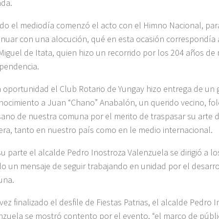
ada.
do el mediodía comenzó el acto con el Himno Nacional, par
inuar con una alocución, qué en esta ocasión correspondía 
Miguel de Itata, quien hizo un recorrido por los 204 años de
pendencia.
a oportunidad el Club Rotario de Yungay hizo entrega de un
nocimiento a Juan “Chano” Anabalón, un querido vecino, folc
sano de nuestra comuna por el merito de traspasar su arte d
ra, tanto en nuestro país como en le medio internacional.
su parte el alcalde Pedro Inostroza Valenzuela se dirigió a l
o un mensaje de seguir trabajando en unidad por el desarro
una.
ez finalizado el desfile de Fiestas Patrias, el alcalde Pedro 
nzuela se mostró contento por el evento, “el marco de públic