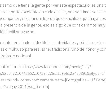
siasmo que tiene la gente por ver este espectáculo, es una t
ico se porte excelente en cada desfile, nos sentimos satisfe
acompañen, el estar unido, cualquier sacrificio que hagam
la presencia de la gente, eso es algo que consideramos muy 
ló el edil yungayino.
lmente terminado el desfile las autoridades y público se tra
asio Multiuso para realizar el tradicional vino de honor y co
tro baile nacional.
button url=»https://www.facebook.com/media/set/?
a.926047210743652.1073742281.159561284058919&type=1″ 
us=»round» icon=»icon: camera-retro»]Fotografías – (1° Parte)
ias Yungay 2014[/su_button]