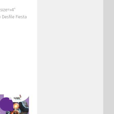
size=»4″
 Desfile Fiesta