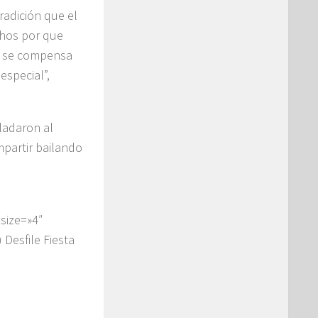
radición que el
chos por que
os se compensa
especial”,
sladaron al
mpartir bailando
size=»4″
 Desfile Fiesta