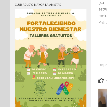
[su_
CLUB ADULTO MAYOR LA AMISTAD
set=
radi
Patr
Etique