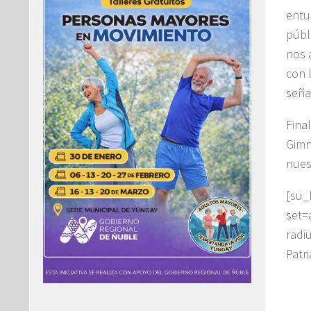
entu
públ
nos 
con 
seña
Fina
Gimn
nues
[su_
set=
radi
Patr