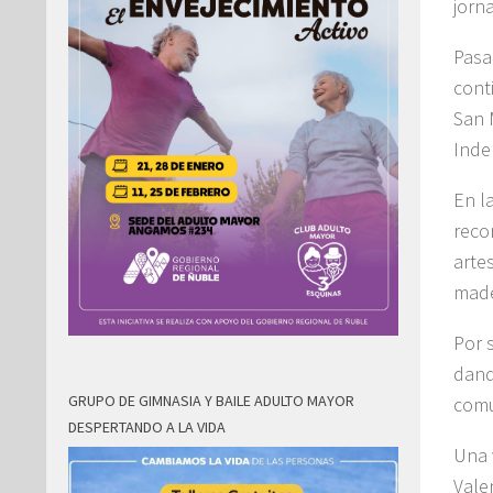
jorn
Pasa
cont
San 
Inde
En l
reco
arte
made
Por 
dand
GRUPO DE GIMNASIA Y BAILE ADULTO MAYOR
com
DESPERTANDO A LA VIDA
Una v
Vale