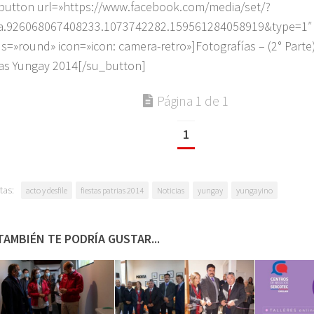
button url=»https://www.facebook.com/media/set/?
a.926068067408233.1073742282.159561284058919&type=1″ 
us=»round» icon=»icon: camera-retro»]Fotografías – (2° Parte)
ias Yungay 2014[/su_button]
Página 1 de 1
1
tas:
acto y desfile
fiestas patrias 2014
Noticias
yungay
yungayino
TAMBIÉN TE PODRÍA GUSTAR...