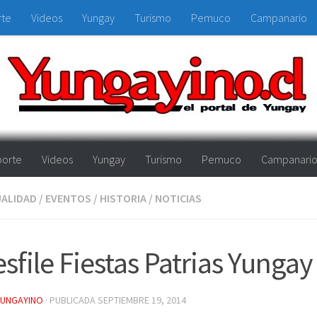
rte
Videos
Yungay
Turismo
Pemuco
Campanario
orte
Videos
Yungay
Turismo
Pemuco
Campanari
ALIDAD
/
EVENTOS
/
HISTORIA
/
NOTICIAS
sfile Fiestas Patrias Yunga
YUNGAYINO
· PUBLICADA
SEPTIEMBRE 19, 2014