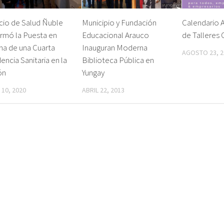
cio de Salud Ñuble
Municipio y Fundación
Calendario 
rmó la Puesta en
Educacional Arauco
de Talleres 
ha de una Cuarta
Inauguran Moderna
AGOSTO 23, 2
encia Sanitaria en la
Biblioteca Pública en
ón
Yungay
 10, 2020
ABRIL 22, 2013