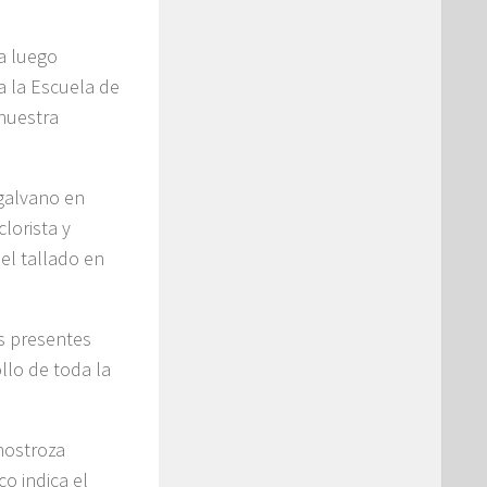
a luego
a la Escuela de
 nuestra
 galvano en
lorista y
el tallado en
os presentes
llo de toda la
Inostroza
o indica el