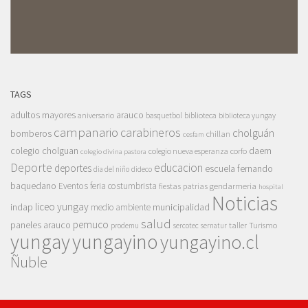
TAGS
adultos mayores
arauco
aniversario
basquetbol
biblioteca
biblioteca yungay
campanario
carabineros
cholguán
bomberos
chillan
cesfam
colegio cholguan
daem
colegio nueva esperanza
corfo
colegio divina pastora
Deporte
educacion
deportes
escuela fernando
dia del niño
dideco
baquedano
Eventos
feria costumbrista
gendarmeria
fiestas patrias
hospital
Noticias
liceo yungay
indap
municipalidad
medio ambiente
salud
pemuco
paneles arauco
taller
Turismo
prodemu
sercotec
sernatur
yungay
yungayino
yungayino.cl
Ñuble