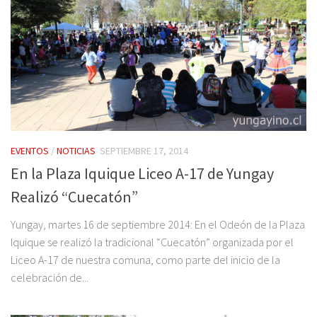
EVENTOS
/
NOTICIAS
SEPTIEMBRE 17, 2014
En la Plaza Iquique Liceo A-17 de Yungay
Realizó “Cuecatón”
Yungay, martes 16 de septiembre 2014: En el Odeón de la Plaza
Iquique se realizó la tradicional “Cuecatón” organizada por el
Liceo A-17 de nuestra comuna, como parte del inicio de la
celebración de...