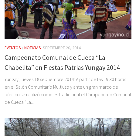
EVENTOS
/
NOTICIAS
SEPTIEMBRE 20, 2014
Campeonato Comunal de Cueca “La
Chabelita” en Fiestas Patrias Yungay 2014
Yungay, jueves 18 septiembre 2014: A partir de las 19:30 horas
en el Salón Comunitario Multiuso y ante un gran marco de
público se realizó como es tradicional el Campeonato Comunal
de Cueca “La...