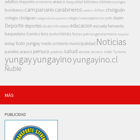
adultos mayores
arauco
aniversario
basquetbol
biblioteca
biblioteca yungay
campanario
carabineros
cholguán
bomberos
chillan
cesfam
colegio cholguan
daem
colegio nueva esperanza
corfo
colegio divina pastora
Deporte
educacion
deportes
escuela fernando
dia del niño
dideco
baquedano
Eventos
feria costumbrista
gendarmeria
fiestas patrias
hospital
Noticias
liceo yungay
indap
municipalidad
medio ambiente
salud
pemuco
paneles arauco
taller
Turismo
prodemu
sercotec
sernatur
yungay
yungayino
yungayino.cl
Ñuble
MÁS
PUBLICIDAD