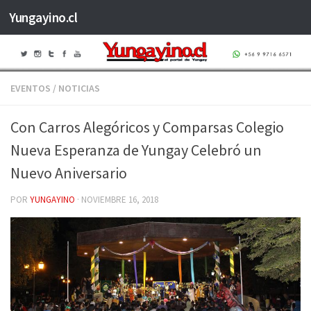
Yungayino.cl
Saltar al contenido
EVENTOS
/
NOTICIAS
Con Carros Alegóricos y Comparsas Colegio
Nueva Esperanza de Yungay Celebró un
Nuevo Aniversario
POR
YUNGAYINO
·
NOVIEMBRE 16, 2018