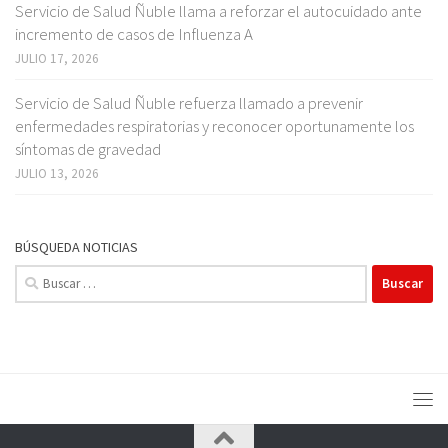
Servicio de Salud Ñuble llama a reforzar el autocuidado ante
incremento de casos de Influenza A
JULIO 17, 2026
Servicio de Salud Ñuble refuerza llamado a prevenir
enfermedades respiratorias y reconocer oportunamente los
síntomas de gravedad
JULIO 13, 2026
BÚSQUEDA NOTICIAS
Buscar: