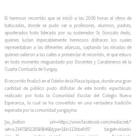
El hermoso recorrido que se inició a las 20:00 horas al ritmo de
batucadas, donde se pudo ver a profesores, alumnos, padres,
apoderados todo liderado por su sostenedor Sr. Gonzalo Aedo,
quienes lucían impecablemente hermosos disfraces los cuales
representaban a las diferentes alianzas, captando las miradas de
quienes salieron a las calles a presenciar el recorrido, el que estuvo
en todo momento resguardado por Docentes y Carabineros de la
Cuarta Comisaría de Yungay.
El recorrido finalizó en el Odeón de la Plaza Iquique, donde una gran
cantidad de público pudo disfrutar de este bonito espectáculo
realizado por toda la Comunidad Escolar del Colegio Nueva
Esperanza, la cual se ha convertido en una verdadera tradición
esperada por la comunidad yungayina.
[su_button url=»https://www.facebook.com/media/set/?
set=a.2347585128589846&type=1&l=112bbefcf0″ target=»blank»