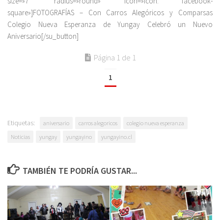
size=»7″ radius=»round» icon=»icon: facebook-
square»]FOTOGRAFÍAS – Con Carros Alegóricos y Comparsas
Colegio Nueva Esperanza de Yungay Celebró un Nuevo
Aniversario[/su_button]
Página 1 de 1
1
Etiquetas:
aniversario
carros alegoricos
colegio nueva esperanza
Noticias
yungay
yungayino
yungayino.cl
TAMBIÉN TE PODRÍA GUSTAR...