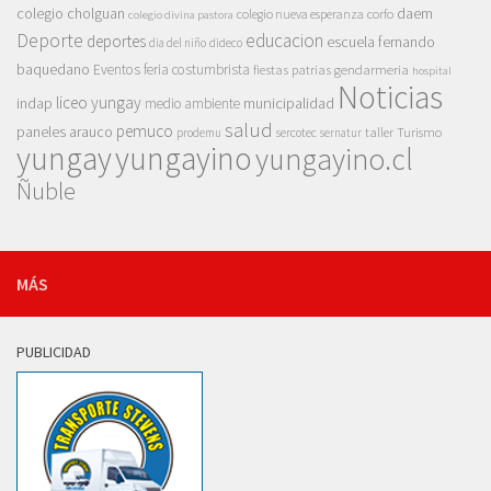
colegio cholguan
daem
colegio nueva esperanza
corfo
colegio divina pastora
Deporte
educacion
deportes
escuela fernando
dia del niño
dideco
baquedano
Eventos
feria costumbrista
gendarmeria
fiestas patrias
hospital
Noticias
liceo yungay
indap
municipalidad
medio ambiente
salud
pemuco
paneles arauco
taller
Turismo
prodemu
sercotec
sernatur
yungay
yungayino
yungayino.cl
Ñuble
MÁS
PUBLICIDAD