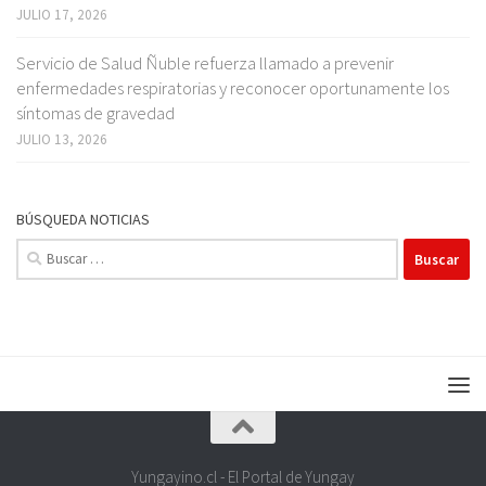
JULIO 17, 2026
Servicio de Salud Ñuble refuerza llamado a prevenir
enfermedades respiratorias y reconocer oportunamente los
síntomas de gravedad
JULIO 13, 2026
BÚSQUEDA NOTICIAS
Buscar:
Yungayino.cl - El Portal de Yungay