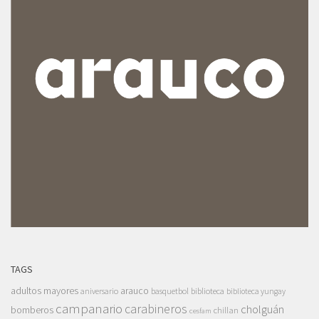
TAGS
adultos mayores
arauco
aniversario
basquetbol
biblioteca
biblioteca yungay
campanario
carabineros
cholguán
bomberos
chillan
cesfam