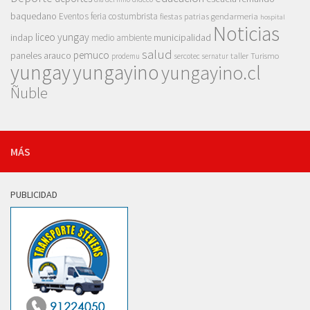
baquedano
Eventos
feria costumbrista
gendarmeria
fiestas patrias
hospital
Noticias
liceo yungay
indap
municipalidad
medio ambiente
salud
pemuco
paneles arauco
taller
Turismo
prodemu
sercotec
sernatur
yungay
yungayino
yungayino.cl
Ñuble
MÁS
PUBLICIDAD