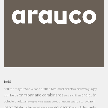
TAGS
adultos mayores
arauco
aniversario
basquetbol
biblioteca
biblioteca yungay
campanario
carabineros
cholguán
bomberos
chillan
cesfam
colegio cholguan
daem
colegio nueva esperanza
corfo
colegio divina pastora
Deporte
educacion
deportes
escuela fernando
dia del niño
dideco