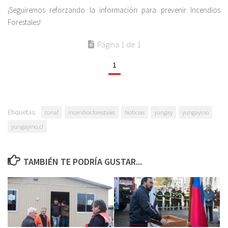
¡Seguiremos reforzando la información para prevenir Incendios
Forestales!
Página 1 de 1
1
Etiquetas:
conaf
incendios forestales
Noticias
yungay
yungayino
yungayino.cl
TAMBIÉN TE PODRÍA GUSTAR...