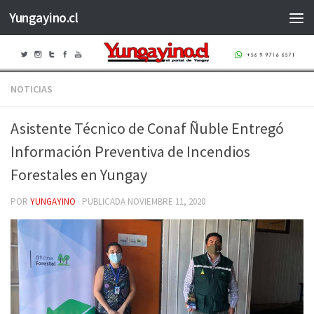
Yungayino.cl
Saltar al contenido
NOTICIAS
Asistente Técnico de Conaf Ñuble Entregó
Información Preventiva de Incendios
Forestales en Yungay
POR
YUNGAYINO
· PUBLICADA
NOVIEMBRE 11, 2020