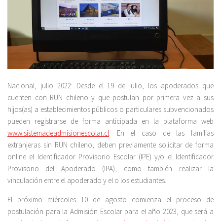
Nacional, julio 2022: Desde el 19 de julio, los apoderados que
cuenten con RUN chileno y que postulan por primera vez a sus
hijos(as) a establecimientos públicos o particulares subvencionados
pueden registrarse de forma anticipada en la plataforma web
www.sistemadeadmisionescolar.cl
. En el caso de las familias
extranjeras sin RUN chileno, deben previamente solicitar de forma
online el Identificador Provisorio Escolar (IPE) y/o el Identificador
Provisorio del Apoderado (IPA), como también realizar la
vinculación entre el apoderado y el o los estudiantes.
El próximo miércoles 10 de agosto comienza el proceso de
postulación para la Admisión Escolar para el año 2023, que será a