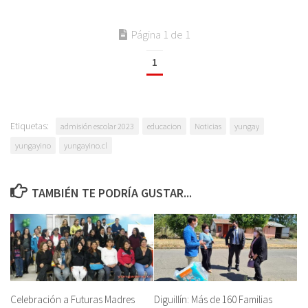
Página 1 de 1
1
Etiquetas:
admisión escolar 2023
educacion
Noticias
yungay
yungayino
yungayino.cl
TAMBIÉN TE PODRÍA GUSTAR...
Celebración a Futuras Madres
Diguillín: Más de 160 Familias