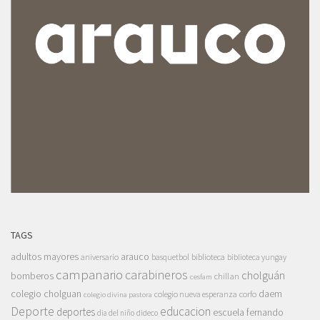
TAGS
adultos mayores
arauco
aniversario
basquetbol
biblioteca
biblioteca yungay
campanario
carabineros
cholguán
bomberos
chillan
cesfam
colegio cholguan
daem
colegio nueva esperanza
corfo
colegio divina pastora
Deporte
educacion
deportes
escuela fernando
dia del niño
dideco