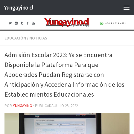
Yungayino.cl
Saltar al contenido
EDUCACIÓN
/
NOTICIAS
Admisión Escolar 2023: Ya se Encuentra
Disponible la Plataforma Para que
Apoderados Puedan Registrarse con
Anticipación y Acceder a Información de los
Establecimientos Educacionales
POR
YUNGAYINO
· PUBLICADA
JULIO 25, 2022