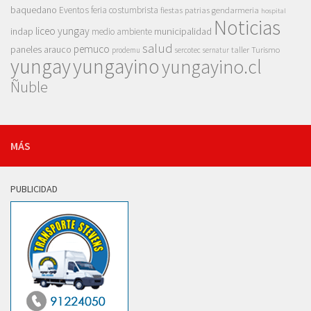
baquedano
Eventos
feria costumbrista
gendarmeria
fiestas patrias
hospital
Noticias
liceo yungay
indap
municipalidad
medio ambiente
salud
pemuco
paneles arauco
taller
Turismo
prodemu
sercotec
sernatur
yungay
yungayino
yungayino.cl
Ñuble
MÁS
PUBLICIDAD