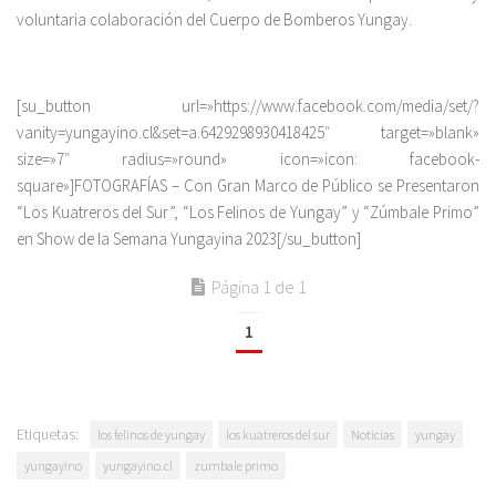
voluntaria colaboración del Cuerpo de Bomberos Yungay.
[su_button url=»https://www.facebook.com/media/set/?
vanity=yungayino.cl&set=a.6429298930418425″ target=»blank»
size=»7″ radius=»round» icon=»icon: facebook-
square»]FOTOGRAFÍAS – Con Gran Marco de Público se Presentaron
“Los Kuatreros del Sur”, “Los Felinos de Yungay” y “Zúmbale Primo”
en Show de la Semana Yungayina 2023[/su_button]
Página 1 de 1
1
Etiquetas:
los felinos de yungay
los kuatreros del sur
Noticias
yungay
yungayino
yungayino.cl
zumbale primo