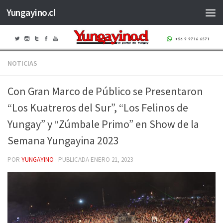
Yungayino.cl
Saltar al contenido
NOTICIAS
Con Gran Marco de Público se Presentaron
“Los Kuatreros del Sur”, “Los Felinos de
Yungay” y “Zúmbale Primo” en Show de la
Semana Yungayina 2023
POR
YUNGAYINO
· PUBLICADA
ENERO 21, 2023