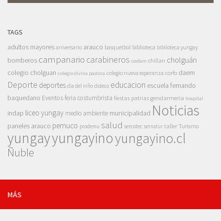
TAGS
adultos mayores
arauco
aniversario
basquetbol
biblioteca
biblioteca yungay
campanario
carabineros
cholguán
bomberos
chillan
cesfam
colegio cholguan
daem
colegio nueva esperanza
corfo
colegio divina pastora
Deporte
educacion
deportes
escuela fernando
dia del niño
dideco
baquedano
Eventos
feria costumbrista
gendarmeria
fiestas patrias
hospital
Noticias
liceo yungay
indap
municipalidad
medio ambiente
salud
pemuco
paneles arauco
taller
Turismo
prodemu
sercotec
sernatur
yungay
yungayino
yungayino.cl
Ñuble
MÁS