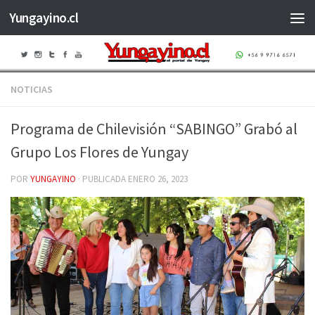
Yungayino.cl
Saltar al contenido
NOTICIAS
Programa de Chilevisión “SABINGO” Grabó al
Grupo Los Flores de Yungay
POR
YUNGAYINO
· PUBLICADA
ENERO 26, 2023