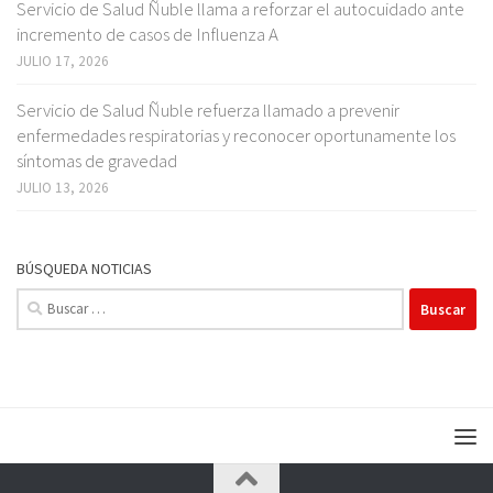
Servicio de Salud Ñuble llama a reforzar el autocuidado ante
incremento de casos de Influenza A
JULIO 17, 2026
Servicio de Salud Ñuble refuerza llamado a prevenir
enfermedades respiratorias y reconocer oportunamente los
síntomas de gravedad
JULIO 13, 2026
BÚSQUEDA NOTICIAS
Buscar: