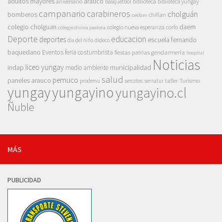
adultos mayores
arauco
aniversario
basquetbol
biblioteca
biblioteca yungay
campanario
carabineros
cholguán
bomberos
chillan
cesfam
colegio cholguan
daem
colegio nueva esperanza
corfo
colegio divina pastora
Deporte
educacion
deportes
escuela fernando
dia del niño
dideco
baquedano
Eventos
feria costumbrista
gendarmeria
fiestas patrias
hospital
Noticias
liceo yungay
indap
municipalidad
medio ambiente
salud
pemuco
paneles arauco
taller
Turismo
prodemu
sercotec
sernatur
yungay
yungayino
yungayino.cl
Ñuble
MÁS
PUBLICIDAD