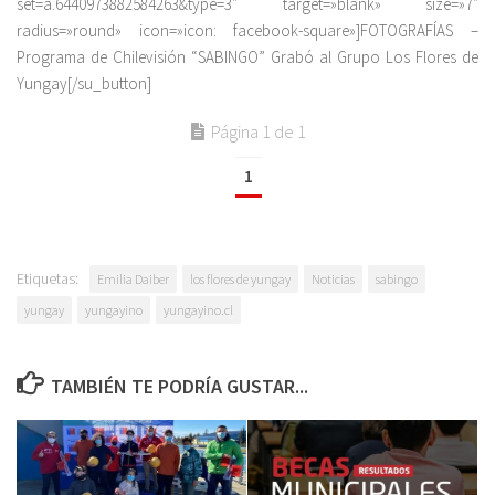
set=a.6440973882584263&type=3″ target=»blank» size=»7″
radius=»round» icon=»icon: facebook-square»]FOTOGRAFÍAS –
Programa de Chilevisión “SABINGO” Grabó al Grupo Los Flores de
Yungay[/su_button]
Página 1 de 1
1
Etiquetas:
Emilia Daiber
los flores de yungay
Noticias
sabingo
yungay
yungayino
yungayino.cl
TAMBIÉN TE PODRÍA GUSTAR...