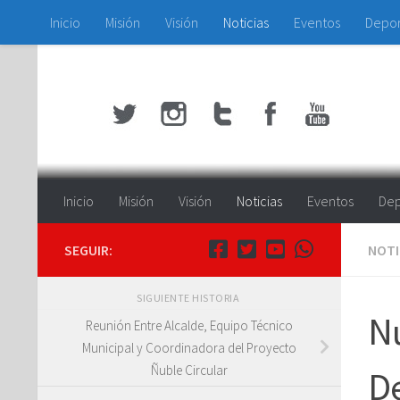
Inicio
Misión
Visión
Noticias
Eventos
Depo
Saltar al contenido
Inicio
Misión
Visión
Noticias
Eventos
Dep
SEGUIR:
NOTI
SIGUIENTE HISTORIA
Nu
Reunión Entre Alcalde, Equipo Técnico
Municipal y Coordinadora del Proyecto
Ñuble Circular
De