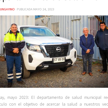
YUNGAYINO
· PUBLICADA
MAYO 24, 2023
ay, mayo 2023: El departamento de salud municipal re
culo con el objetivo de acercar la salud a nuestros vec