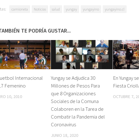
tas:
camioneta
Noticias
salud
yungay
yungayino
yungayino.cl
TAMBIÉN TE PODRÍA GUSTAR...
uetbol Internacional
Yungay se Adjudica 30
En Yungay se
17 Femenino
Millones de Pesos Para
Fiesta Crioll
que 8 Organizaciones
RO 10, 2010
OCTUBRE 7, 2
Sociales de la Comuna
Colaboren en la Tarea de
Combatir la Pandemia del
Coronavirus
JUNIO 18, 2020