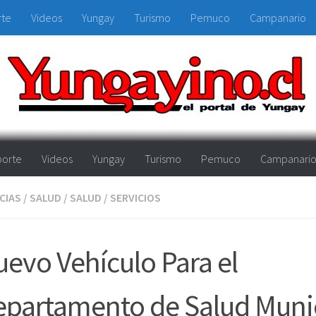
rte
Videos
Yungay
Turismo
Pemuco
Campanario
orte
Videos
Yungay
Turismo
Pemuco
Campanari
CIAS
/
SALUD
/
SALUD
/
SERVICIOS
evo Vehículo Para el
partamento de Salud Muni