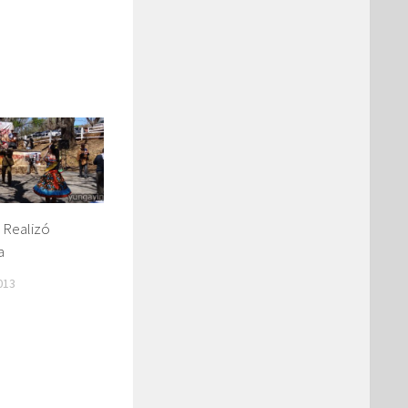
 Realizó
a
013