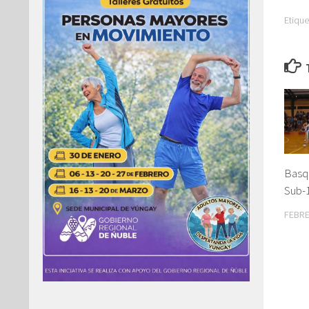
Etique
Basq
Sub-
FEBRE