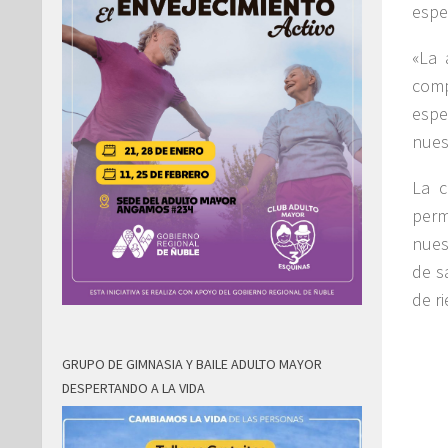
espe
«La 
com
espe
nues
La c
perm
nues
de s
de ri
GRUPO DE GIMNASIA Y BAILE ADULTO MAYOR
DESPERTANDO A LA VIDA