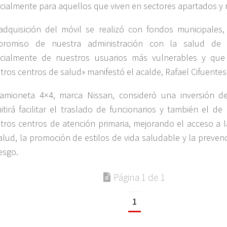
cialmente para aquellos que viven en sectores apartados y r
adquisición del móvil se realizó con fondos municipales,
promiso de nuestra administración con la salud de 
cialmente de nuestros usuarios más vulnerables y que 
tros centros de salud» manifestó el acalde, Rafael Cifuente
amioneta 4×4, marca Nissan, consideró una inversión de
itirá facilitar el traslado de funcionarios y también el de
tros centros de atención primaria, mejorando el acceso a l
alud, la promoción de estilos de vida saludable y la preven
esgo.
Página 1 de 1
1