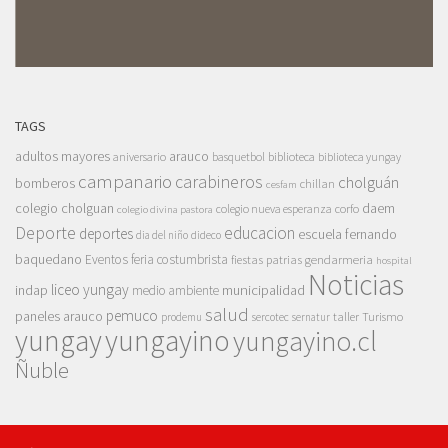
TAGS
adultos mayores
arauco
aniversario
basquetbol
biblioteca
biblioteca yungay
campanario
carabineros
cholguán
bomberos
chillan
cesfam
colegio cholguan
daem
colegio nueva esperanza
corfo
colegio divina pastora
Deporte
educacion
deportes
escuela fernando
dia del niño
dideco
baquedano
Eventos
feria costumbrista
gendarmeria
fiestas patrias
hospital
Noticias
liceo yungay
indap
municipalidad
medio ambiente
salud
pemuco
paneles arauco
taller
Turismo
prodemu
sercotec
sernatur
yungay
yungayino
yungayino.cl
Ñuble