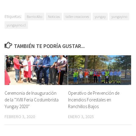
Etiquetas:
Barrio Alto
Noticias
taller creaciones
yungay
yungayino
yungayino.cl
TAMBIÉN TE PODRÍA GUSTAR...
Ceremonia de Inauguración
Operativo de Prevención de
de la “XVIII Feria Costumbrista
Incendios Forestales en
Yungay 2020”
Ranchillos Bajos
FEBRERO 3, 2020
ENERO 3, 2025