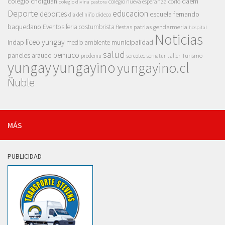
colegio cholguan
daem
colegio nueva esperanza
corfo
colegio divina pastora
Deporte
educacion
deportes
escuela fernando
dia del niño
dideco
baquedano
Eventos
feria costumbrista
gendarmeria
fiestas patrias
hospital
Noticias
liceo yungay
indap
municipalidad
medio ambiente
salud
pemuco
paneles arauco
taller
Turismo
prodemu
sercotec
sernatur
yungay
yungayino
yungayino.cl
Ñuble
MÁS
PUBLICIDAD