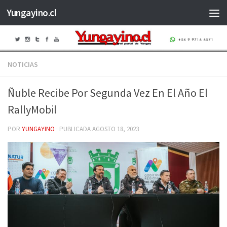
Yungayino.cl
Saltar al contenido
NOTICIAS
Ñuble Recibe Por Segunda Vez En El Año El
RallyMobil
POR
YUNGAYINO
· PUBLICADA
AGOSTO 18, 2023