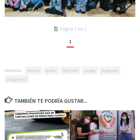
Página 1 de 1
1
Etiquetas:
Noticias
quillon
rally móvil
yungay
yungayino
yungayino.cl
TAMBIÉN TE PODRÍA GUSTAR...