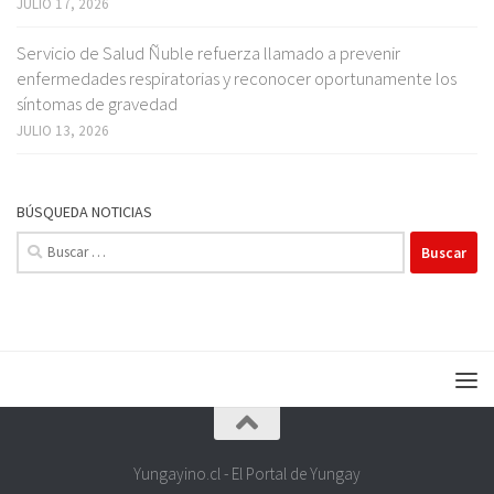
JULIO 17, 2026
Servicio de Salud Ñuble refuerza llamado a prevenir
enfermedades respiratorias y reconocer oportunamente los
síntomas de gravedad
JULIO 13, 2026
BÚSQUEDA NOTICIAS
Buscar:
Yungayino.cl - El Portal de Yungay