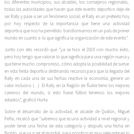
los diferentes municipios, sus alcaldes, los consejeros regionales,
todas las autoridades que hacen que este evento deportivo deje de
ser Rally y pase a ser un fenómeno social; el Rally es un pretexto hoy
por hoy respecto de la importancia que tiene una actividad
deportiva que nos ha permitido transformarnos en un país de primer
mundo en cuanto a lo que significa la organización de este evento”.
Junto con ello recordó que “ya se hizo el 2019 con mucho éxito,
pero hoy tengo que valorar lo que significa para una región nueva y
que tiene mucho compromiso, cómo adopta la posibilidad de sumar
en esta fiesta deportiva destinando recursos para que la llegada del
Rally en cada una de sus fechas reactive la economía, genere un
valor inclusivo (…) El Rally en la Región de Ñuble tiene los mejores
caminos del mundo, si esto fuese fútbol tenemos los mejores
estadios”, graficó Horta.
Sobre el desarrollo de la actividad, el alcalde de Quillón, Miguel
Peña, recalcó que “sabemos que es una actividad a nivel regional y
poder tener una fecha de esta categoría y después una fecha en
Biobío, que va a ser el mundial, para nosotros es muy relevante en lo