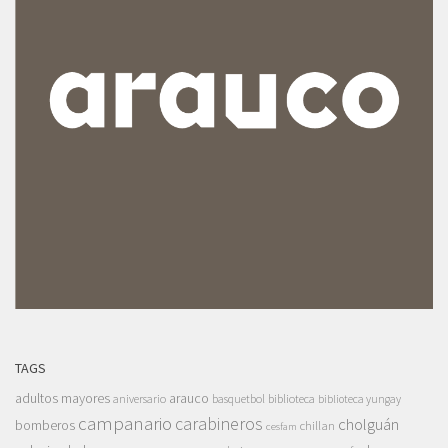
TAGS
adultos mayores
arauco
aniversario
basquetbol
biblioteca
biblioteca yungay
campanario
carabineros
cholguán
bomberos
chillan
cesfam