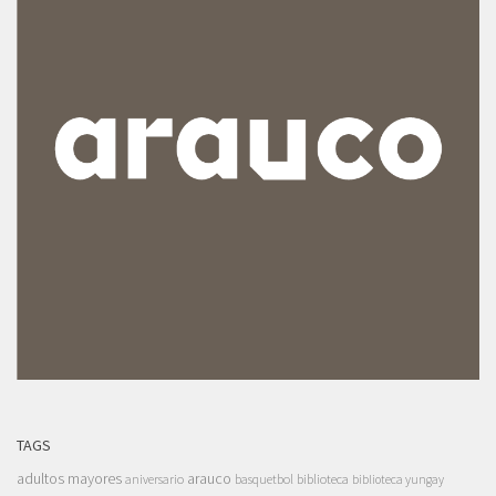
TAGS
adultos mayores
arauco
aniversario
basquetbol
biblioteca
biblioteca yungay