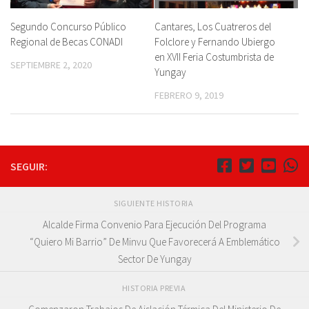
Segundo Concurso Público
Cantares, Los Cuatreros del
Regional de Becas CONADI
Folclore y Fernando Ubiergo
en XVII Feria Costumbrista de
SEPTIEMBRE 2, 2020
Yungay
FEBRERO 9, 2019
SEGUIR:
SIGUIENTE HISTORIA
Alcalde Firma Convenio Para Ejecución Del Programa
“Quiero Mi Barrio” De Minvu Que Favorecerá A Emblemático
Sector De Yungay
HISTORIA PREVIA