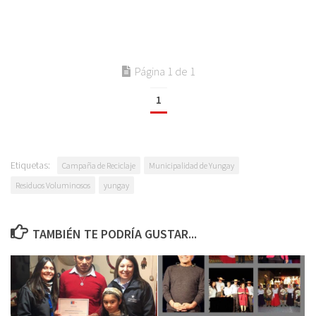
Página 1 de 1
1
Etiquetas:
Campaña de Reciclaje
Municipalidad de Yungay
Residuos Voluminosos
yungay
TAMBIÉN TE PODRÍA GUSTAR...