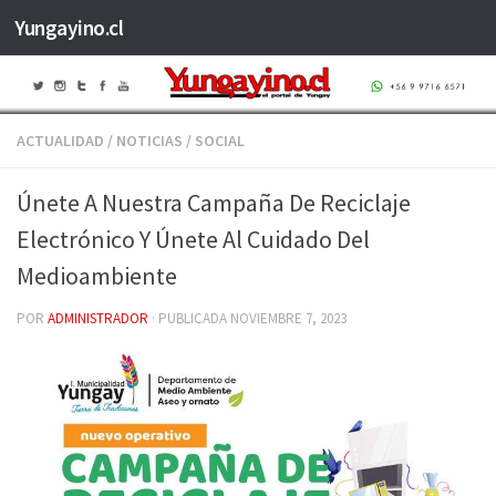
Yungayino.cl
Saltar al contenido
ACTUALIDAD
/
NOTICIAS
/
SOCIAL
Únete A Nuestra Campaña De Reciclaje
Electrónico Y Únete Al Cuidado Del
Medioambiente
POR
ADMINISTRADOR
· PUBLICADA
NOVIEMBRE 7, 2023