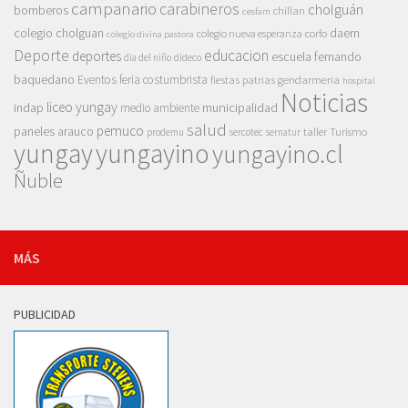
campanario
carabineros
cholguán
bomberos
chillan
cesfam
colegio cholguan
daem
colegio nueva esperanza
corfo
colegio divina pastora
Deporte
educacion
deportes
escuela fernando
dia del niño
dideco
baquedano
Eventos
feria costumbrista
gendarmeria
fiestas patrias
hospital
Noticias
liceo yungay
indap
municipalidad
medio ambiente
salud
pemuco
paneles arauco
taller
Turismo
prodemu
sercotec
sernatur
yungay
yungayino
yungayino.cl
Ñuble
MÁS
PUBLICIDAD