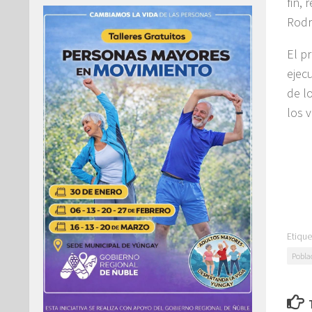
fin,
Rodr
El p
ejec
de l
los v
Etique
Pobla