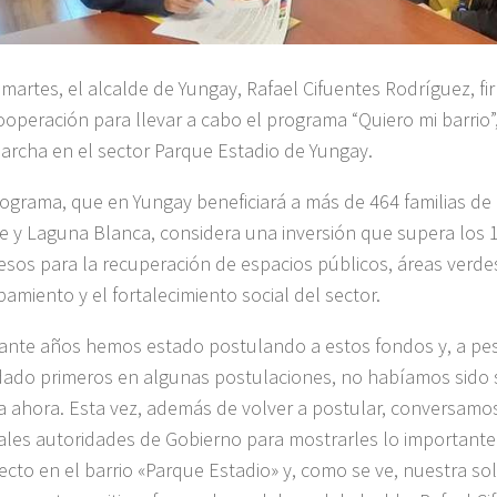
 martes, el alcalde de Yungay, Rafael Cifuentes Rodríguez, f
ooperación para llevar a cabo el programa “Quiero mi barrio
archa en el sector Parque Estadio de Yungay.
rograma, que en Yungay beneficiará a más de 464 familias de 
e y Laguna Blanca, considera una inversión que supera los 
esos para la recuperación de espacios públicos, áreas verdes
pamiento y el fortalecimiento social del sector.
ante años hemos estado postulando a estos fondos y, a pe
ado primeros en algunas postulaciones, no habíamos sido 
a ahora. Esta vez, además de volver a postular, conversamo
ales autoridades de Gobierno para mostrarles lo importante
ecto en el barrio «Parque Estadio» y, como se ve, nuestra sol