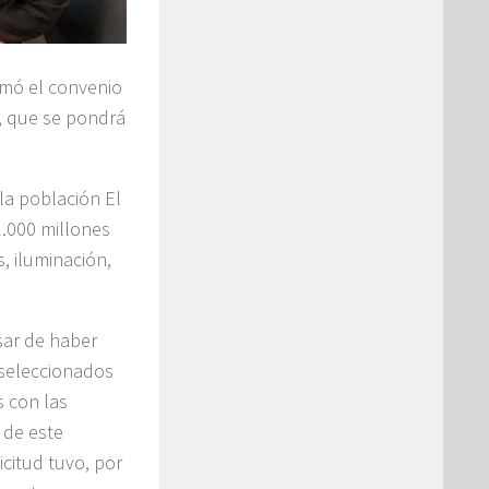
irmó el convenio
”, que se pondrá
la población El
1.000 millones
, iluminación,
sar de haber
seleccionados
s con las
 de este
icitud tuvo, por