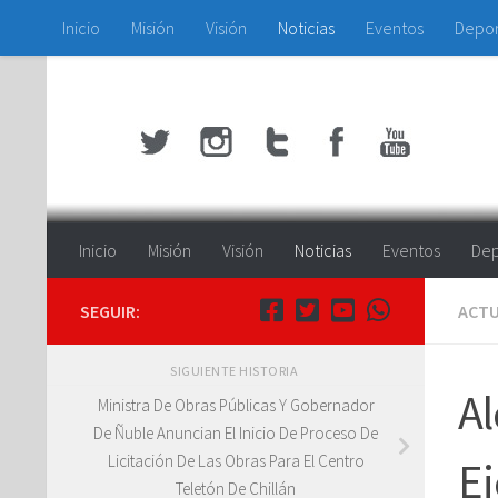
Inicio
Misión
Visión
Noticias
Eventos
Depo
Saltar al contenido
Inicio
Misión
Visión
Noticias
Eventos
Dep
SEGUIR:
ACTU
SIGUIENTE HISTORIA
Al
Ministra De Obras Públicas Y Gobernador
De Ñuble Anuncian El Inicio De Proceso De
Licitación De Las Obras Para El Centro
Ej
Teletón De Chillán