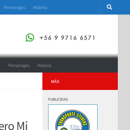
Personajes
Historia
o
Personajes
Historia
MÁS
PUBLICIDAD
ero Mi