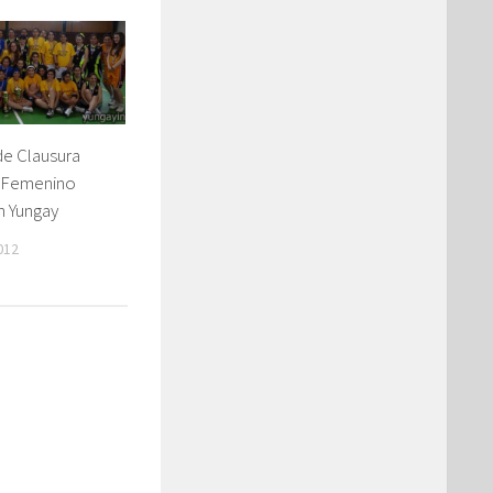
e Clausura
 Femenino
n Yungay
012