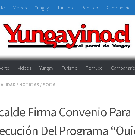
rte
Videos
Yungay
Turismo
Pemuco
Campanario
orte
Videos
Yungay
Turismo
Pemuco
Campanari
ALIDAD
/
NOTICIAS
/
SOCIAL
calde Firma Convenio Para
ecución Del Programa “Qui