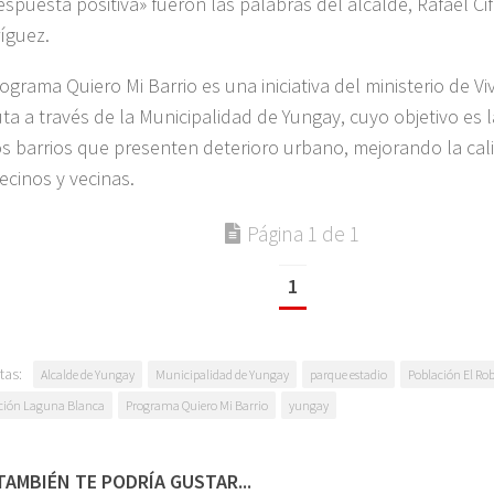
 respuesta positiva» fueron las palabras del alcalde, Rafael C
íguez.
rograma Quiero Mi Barrio es una iniciativa del ministerio de V
uta a través de la Municipalidad de Yungay, cuyo objetivo es 
os barrios que presenten deterioro urbano, mejorando la cal
ecinos y vecinas.
Página 1 de 1
1
tas:
Alcalde de Yungay
Municipalidad de Yungay
parque estadio
Población El Rob
ción Laguna Blanca
Programa Quiero Mi Barrio
yungay
TAMBIÉN TE PODRÍA GUSTAR...