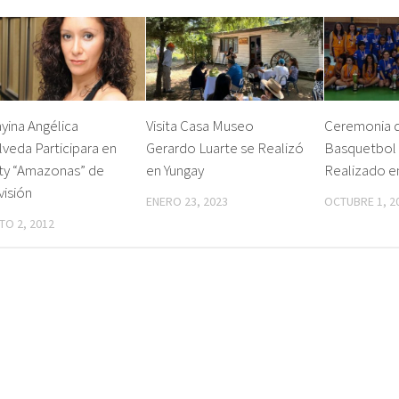
yina Angélica
Visita Casa Museo
Ceremonia d
veda Participara en
Gerardo Luarte se Realizó
Basquetbol
ity “Amazonas” de
en Yungay
Realizado e
visión
ENERO 23, 2023
OCTUBRE 1, 2
O 2, 2012