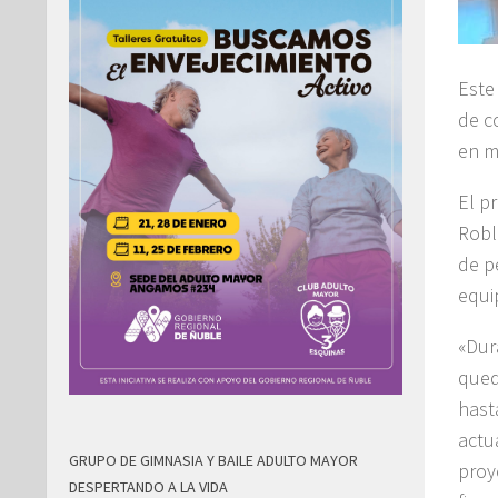
Este
de c
en m
El p
Robl
de p
equi
«Dur
qued
hast
actu
GRUPO DE GIMNASIA Y BAILE ADULTO MAYOR
proy
DESPERTANDO A LA VIDA