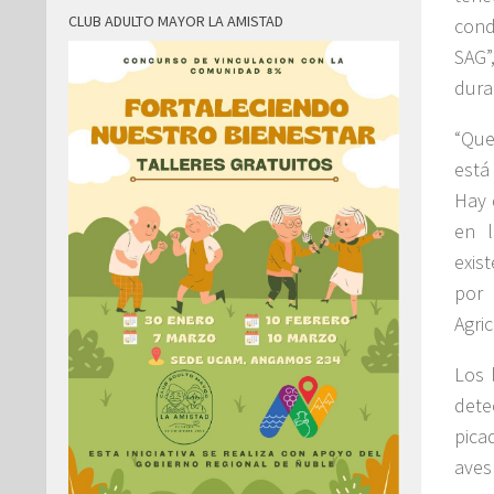
CLUB ADULTO MAYOR LA AMISTAD
cond
SAG”
dura
“Que
está
Hay 
en l
exis
por 
Agri
Los 
dete
pica
aves 