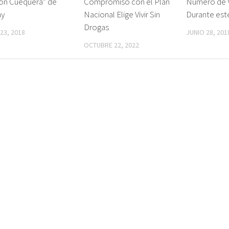
ión Cuequera” de
Compromiso con el Plan
Número de V
ay
Nacional Elige Vivir Sin
Durante este
Drogas
 23, 2018
JUNIO 28, 201
OCTUBRE 22, 2022