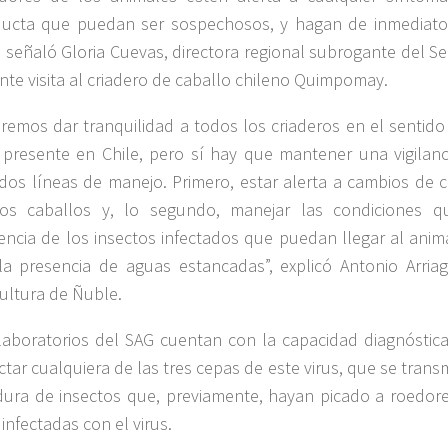
ucta que puedan ser sospechosos, y hagan de inmediato 
, señaló Gloria Cuevas, directora regional subrogante del Se
nte visita al criadero de caballo chileno Quimpomay.
remos dar tranquilidad a todos los criaderos en el sentido
 presente en Chile, pero sí hay que mantener una vigilan
dos líneas de manejo. Primero, estar alerta a cambios de
os caballos y, lo segundo, manejar las condiciones q
tencia de los insectos infectados que puedan llegar al anim
la presencia de aguas estancadas”, explicó Antonio Arria
cultura de Ñuble.
laboratorios del SAG cuentan con la capacidad diagnóstica
ctar cualquiera de las tres cepas de este virus, que se trans
dura de insectos que, previamente, hayan picado a roedores
infectadas con el virus.