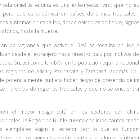
ncefalomielitis equina es una enfermedad viral que no e
e pero que es endémica en países de climas tropicales.
rsos síntomas en caballos, desde episodios de fiebre, signo
iratorios, hasta la muerte.
lan de vigilancia que activó el SAG se focaliza en los
lizan desde el extranjero hacia nuestro país por motivos d
oducción, así como también en la población equina nacional.
as regiones de Arica y Parinacota y Tarapacá, además de 
e potencialmente pudiera haber riesgo de presencia de in
son propios de regiones tropicales y que no se encuentr
.
bien el mayor riesgo está en los sectores con clima
ropicales, la Región de Ñuble cuenta con importantes criad
s ejemplares viajan al exterior, por lo que es funda
dores de los animales estén alerta a cualquier síntom