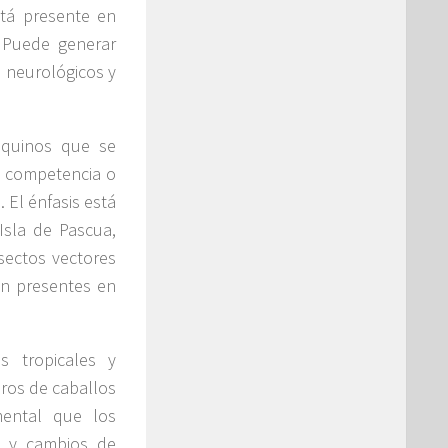
stá presente en
 Puede generar
s neurológicos y
 equinos que se
e competencia o
 El énfasis está
Isla de Pascua,
sectos vectores
an presentes en
s tropicales y
eros de caballos
mental que los
a y cambios de