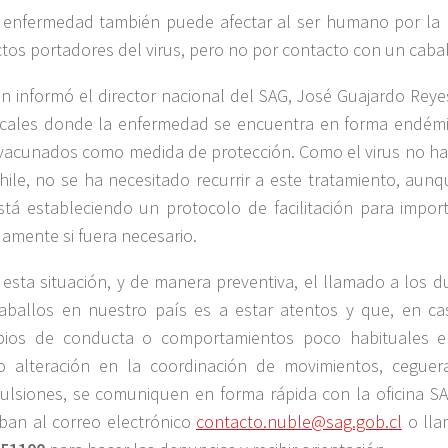
 enfermedad también puede afectar al ser humano por la 
ctos portadores del virus, pero no por contacto con un caba
n informó el director nacional del SAG, José Guajardo Reye
icales donde la enfermedad se encuentra en forma endémi
vacunados como medida de protección. Como el virus no ha
hile, no se ha necesitado recurrir a este tratamiento, aun
stá estableciendo un protocolo de facilitación para impor
damente si fuera necesario.
 esta situación, y de manera preventiva, el llamado a los 
aballos en nuestro país es a estar atentos y que, en c
ios de conducta o comportamientos poco habituales e
 alteración en la coordinación de movimientos, ceguera
ulsiones, se comuniquen en forma rápida con la oficina S
iban al correo electrónico
contacto.nuble@sag.gob.cl
o lla