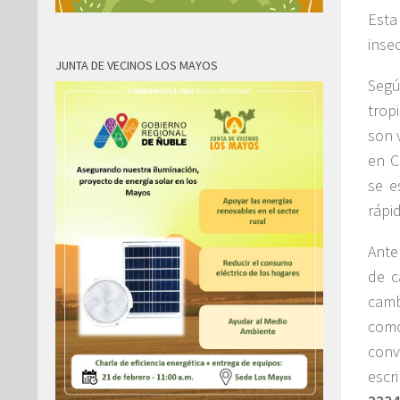
Esta
inse
JUNTA DE VECINOS LOS MAYOS
Segú
trop
son 
en C
se e
rápi
Ante
de c
camb
como
conv
escr