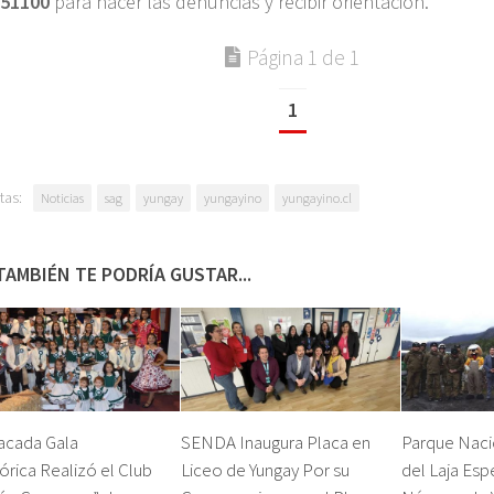
51100
para hacer las denuncias y recibir orientación.
Página 1 de 1
1
tas:
Noticias
sag
yungay
yungayino
yungayino.cl
TAMBIÉN TE PODRÍA GUSTAR...
acada Gala
SENDA Inaugura Placa en
Parque Naci
órica Realizó el Club
Liceo de Yungay Por su
del Laja Esp