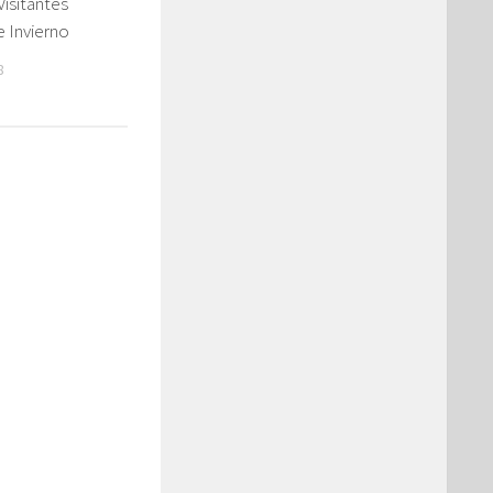
isitantes
 Invierno
8