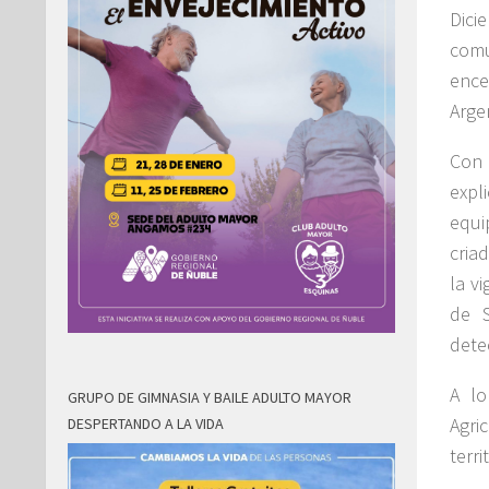
Dici
comu
ence
Arge
Con 
expl
equi
cria
la v
de S
dete
A lo
GRUPO DE GIMNASIA Y BAILE ADULTO MAYOR
Agri
DESPERTANDO A LA VIDA
terri