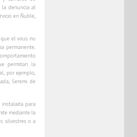
la denuncia al
rvicio en Ñuble,
 que el virus no
cia permanente.
 comportamiento
ue permitan la
al, por ejemplo,
gada, Seremi de
 instalada para
mite mediante la
 silvestres o a