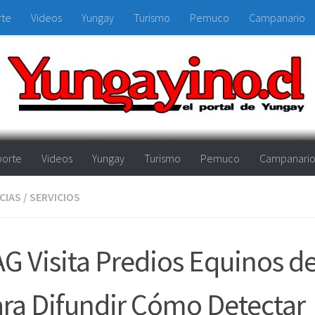
rte
Videos
Yungay
Turismo
Pemuco
Campanario
orte
Videos
Yungay
Turismo
Pemuco
Campanari
CIAS
/
SERVICIOS
G Visita Predios Equinos d
ra Difundir Cómo Detectar