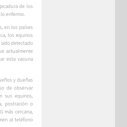
picadura de los
llo enfermo.
s, en los países
ca, los equinos
 sido detectado
que actualmente
tar esta vacuna
dueños y dueñas
aso de observar
n sus equinos,
, postración o
AG más cercana,
men al teléfono