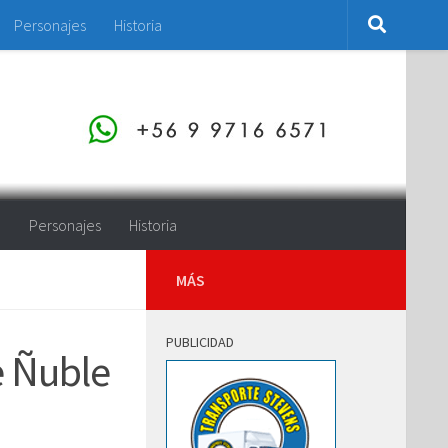
Personajes
Historia
o
Personajes
Historia
MÁS
PUBLICIDAD
e Ñuble