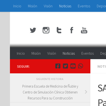
Inicio
Misión
Visión
Noticias
Eventos
Depo
Saltar al contenido
Inicio
Misión
Visión
Noticias
Eventos
Dep
SEGUIR:
NOTI
SIGUIENTE HISTORIA
SA
Primera Escuela de Medicina de Ñuble y
Centro de Simulación Clínica Obtienen
Recursos Para su Construcción
Pa