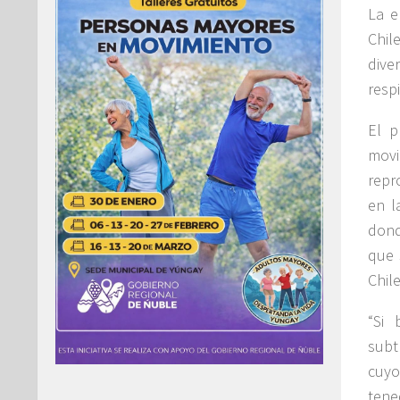
La e
Chil
dive
resp
El p
movi
repr
en l
dond
que 
Chile
“Si 
subt
cuyo
tene