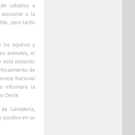
 de caballos a
asociarse a la
ile, pero tanto
e los equinos y
los animales, el
 está visitando
reforzamiento de
ervicio Nacional
a informara la
po Oeste.
 de Ganadería,
o positivo en su