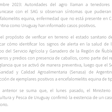
embre 2023: Autoridades del agro llaman a tenedores
nicase con el SAG si observan síntomas que pudieran 
faliomelitis equina, enfermedad que no está presente en Ch
ntina como Uruguay han informado casos positivos.
el propósito de verificar en terreno el estado sanitario d
icar cómo identificar los signos de alerta en la salud de 
po del Servicio Agrícola y Ganadero de la Región de Ñuble
deros y predios con presencia de caballos, como parte del 
igilancia que se activó de manera preventiva, luego que el S
anidad y Calidad Agroalimentaria (Senasa) de Argentin
cción de ejemplares positivos a encefalomielitis equina de ti
 anterior se suma que, el lunes pasado, el Ministerio
cultura y Pesca de Uruguay confirmó la existencia de un cas
torio.