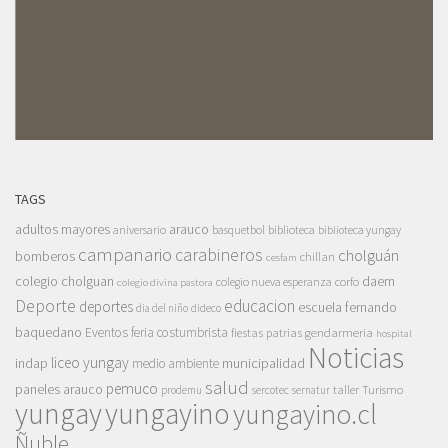
TAGS
adultos mayores
arauco
aniversario
basquetbol
biblioteca
biblioteca yungay
campanario
carabineros
cholguán
bomberos
chillan
cesfam
colegio cholguan
daem
colegio nueva esperanza
corfo
colegio divina pastora
Deporte
educacion
deportes
escuela fernando
dia del niño
dideco
baquedano
Eventos
feria costumbrista
gendarmeria
fiestas patrias
hospital
Noticias
liceo yungay
indap
municipalidad
medio ambiente
salud
pemuco
paneles arauco
taller
Turismo
prodemu
sercotec
sernatur
yungay
yungayino
yungayino.cl
Ñuble