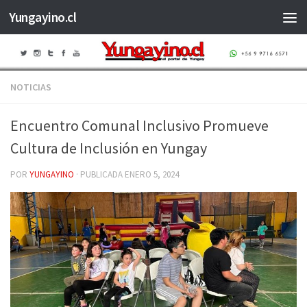
Yungayino.cl
Saltar al contenido
NOTICIAS
Encuentro Comunal Inclusivo Promueve
Cultura de Inclusión en Yungay
POR
YUNGAYINO
· PUBLICADA
ENERO 5, 2024