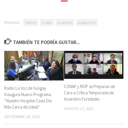
Etiquetas:
Noticias
yungay
yungayino
yungayino.cl
TAMBIÉN TE PODRÍA GUSTAR...
CONAF y MOP se Preparan de
Radio La Voz de Yungay
Cara a Crítica Temporada de
Inaugura Nuevo Programa
Incendios Forestales
“Nuestro Hospital Cada Día
Más Cerca de Usted”
AGOSTO 17, 2021
SEPTIEMBRE 28, 2015