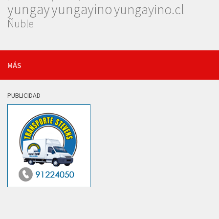
yungay
yungayino
yungayino.cl
Ñuble
MÁS
PUBLICIDAD