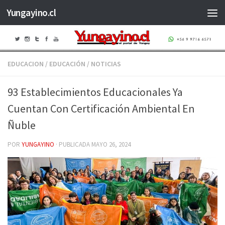
Yungayino.cl
Saltar al contenido
EDUCACION
/
EDUCACIÓN
/
NOTICIAS
93 Establecimientos Educacionales Ya
Cuentan Con Certificación Ambiental En
Ñuble
POR
YUNGAYINO
· PUBLICADA
MAYO 26, 2024