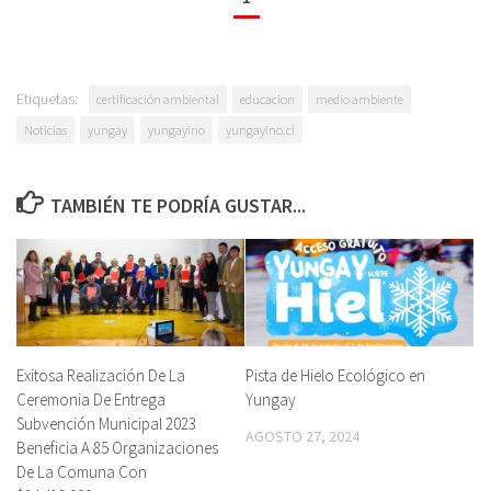
Etiquetas:
certificación ambiental
educacion
medio ambiente
Noticias
yungay
yungayino
yungayino.cl
TAMBIÉN TE PODRÍA GUSTAR...
Exitosa Realización De La
Pista de Hielo Ecológico en
Ceremonia De Entrega
Yungay
Subvención Municipal 2023
AGOSTO 27, 2024
Beneficia A 85 Organizaciones
De La Comuna Con