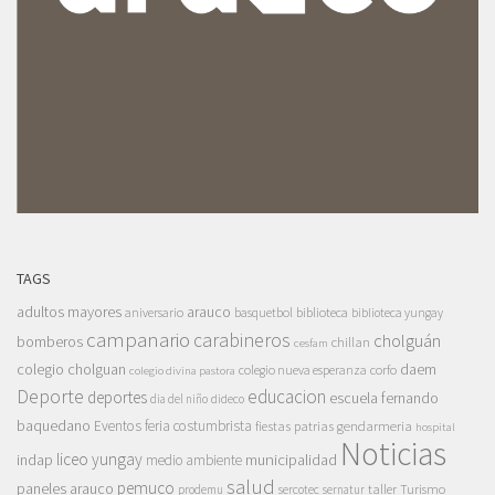
TAGS
adultos mayores
arauco
aniversario
basquetbol
biblioteca
biblioteca yungay
campanario
carabineros
cholguán
bomberos
chillan
cesfam
colegio cholguan
daem
colegio nueva esperanza
corfo
colegio divina pastora
Deporte
educacion
deportes
escuela fernando
dia del niño
dideco
baquedano
Eventos
feria costumbrista
gendarmeria
fiestas patrias
hospital
Noticias
liceo yungay
indap
municipalidad
medio ambiente
salud
pemuco
paneles arauco
taller
Turismo
prodemu
sercotec
sernatur