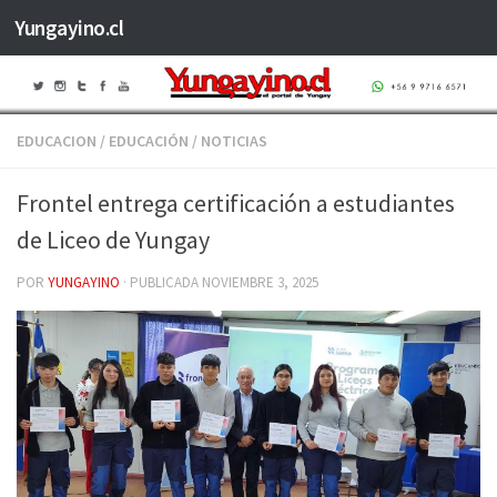
Yungayino.cl
Saltar al contenido
EDUCACION
/
EDUCACIÓN
/
NOTICIAS
Frontel entrega certificación a estudiantes
de Liceo de Yungay
POR
YUNGAYINO
· PUBLICADA
NOVIEMBRE 3, 2025