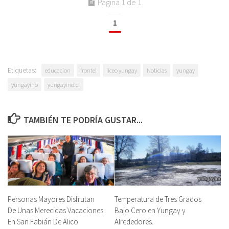
Página 1 de 1
1
Etiquetas:
educacion
frontel
liceo yungay
Noticias
yungay
yungayino
yungayino.cl
TAMBIÉN TE PODRÍA GUSTAR...
Personas Mayores Disfrutan
Temperatura de Tres Grados
De Unas Merecidas Vacaciones
Bajo Cero en Yungay y
En San Fabián De Alico
Alrededores.