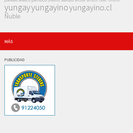
paneles arauco
taller
Turismo
prodemu
sercotec
sernatur
yungay
yungayino
yungayino.cl
Ñuble
MÁS
PUBLICIDAD