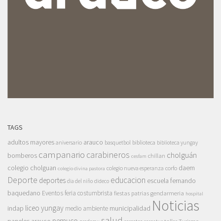
TAGS
adultos mayores
arauco
aniversario
basquetbol
biblioteca
biblioteca yungay
campanario
carabineros
cholguán
bomberos
chillan
cesfam
colegio cholguan
daem
colegio nueva esperanza
corfo
colegio divina pastora
Deporte
educacion
deportes
escuela fernando
dia del niño
dideco
baquedano
Eventos
feria costumbrista
gendarmeria
fiestas patrias
hospital
Noticias
liceo yungay
indap
municipalidad
medio ambiente
salud
pemuco