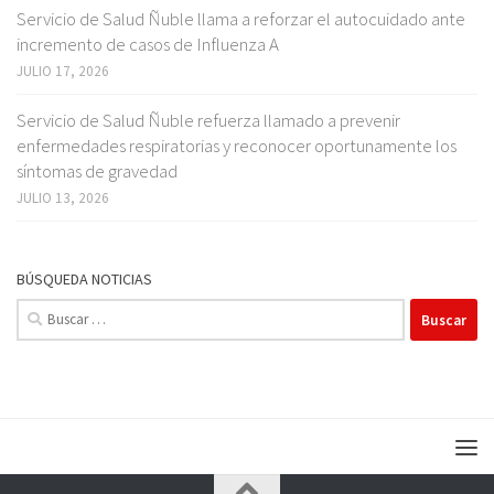
Servicio de Salud Ñuble llama a reforzar el autocuidado ante
incremento de casos de Influenza A
JULIO 17, 2026
Servicio de Salud Ñuble refuerza llamado a prevenir
enfermedades respiratorias y reconocer oportunamente los
síntomas de gravedad
JULIO 13, 2026
BÚSQUEDA NOTICIAS
Buscar: