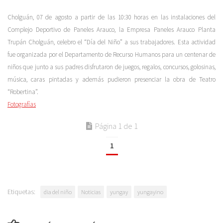
Cholguán, 07 de agosto a partir de las 10:30 horas en las instalaciones del
Complejo Deportivo de Paneles Arauco, la Empresa Paneles Arauco Planta
Trupán Cholguán, celebro el “Día del Niño” a sus trabajadores. Esta actividad
fue organizada por el Departamento de Recurso Humanos para un centenar de
niños que junto a sus padres disfrutaron de juegos, regalos, concursos, golosinas,
música, caras pintadas y además pudieron presenciar la obra de Teatro
“Robertina”.
Fotografías
Página 1 de 1
1
Etiquetas:
dia del niño
Noticias
yungay
yungayino