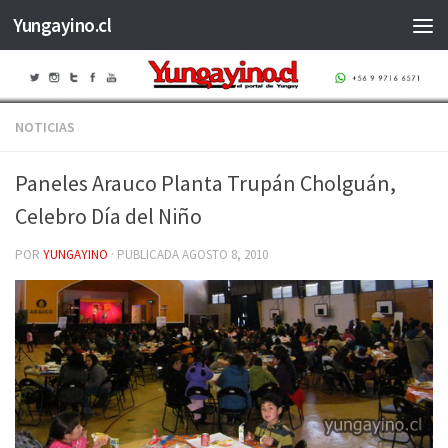
Yungayino.cl
Saltar al contenido
NOTICIAS
Paneles Arauco Planta Trupán Cholguán,
Celebro Día del Niño
POR
YUNGAYINO
· PUBLICADA
AGOSTO 8, 2010