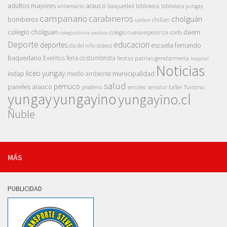
adultos mayores
arauco
aniversario
basquetbol
biblioteca
biblioteca yungay
campanario
carabineros
cholguán
bomberos
chillan
cesfam
colegio cholguan
daem
colegio nueva esperanza
corfo
colegio divina pastora
Deporte
educacion
deportes
escuela fernando
dia del niño
dideco
baquedano
Eventos
feria costumbrista
gendarmeria
fiestas patrias
hospital
Noticias
liceo yungay
indap
municipalidad
medio ambiente
salud
pemuco
paneles arauco
taller
Turismo
prodemu
sercotec
sernatur
yungay
yungayino
yungayino.cl
Ñuble
MÁS
PUBLICIDAD