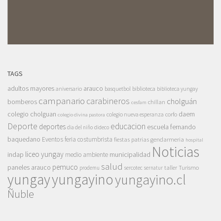
TAGS
adultos mayores
arauco
aniversario
basquetbol
biblioteca
biblioteca yungay
campanario
carabineros
cholguán
bomberos
chillan
cesfam
colegio cholguan
daem
colegio nueva esperanza
corfo
colegio divina pastora
Deporte
educacion
deportes
escuela fernando
dia del niño
dideco
baquedano
Eventos
feria costumbrista
gendarmeria
fiestas patrias
hospital
Noticias
liceo yungay
indap
municipalidad
medio ambiente
salud
pemuco
paneles arauco
taller
Turismo
prodemu
sercotec
sernatur
yungay
yungayino
yungayino.cl
Ñuble