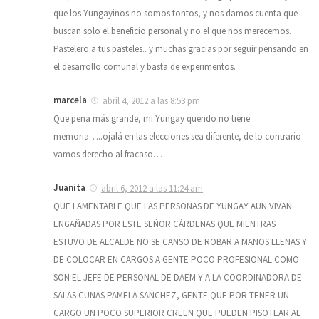
que los Yungayinos no somos tontos, y nos damos cuenta que
buscan solo el beneficio personal y no el que nos merecemos.
Pastelero a tus pasteles.. y muchas gracias por seguir pensando en
el desarrollo comunal y basta de experimentos.
marcela
abril 4, 2012 a las 8:53 pm
Que pena más grande, mi Yungay querido no tiene
memoria…..ojalá en las elecciones sea diferente, de lo contrario
vamos derecho al fracaso…
Juanita
abril 6, 2012 a las 11:24 am
QUE LAMENTABLE QUE LAS PERSONAS DE YUNGAY AUN VIVAN
ENGAÑADAS POR ESTE SEÑOR CÁRDENAS QUE MIENTRAS
ESTUVO DE ALCALDE NO SE CANSO DE ROBAR A MANOS LLENAS Y
DE COLOCAR EN CARGOS A GENTE POCO PROFESIONAL COMO
SON EL JEFE DE PERSONAL DE DAEM Y A LA COORDINADORA DE
SALAS CUNAS PAMELA SANCHEZ, GENTE QUE POR TENER UN
CARGO UN POCO SUPERIOR CREEN QUE PUEDEN PISOTEAR AL