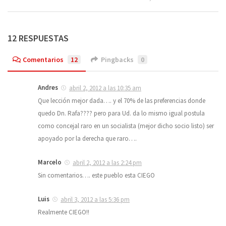
12 RESPUESTAS
Comentarios
12
Pingbacks
0
Andres
abril 2, 2012 a las 10:35 am
Que lección mejor dada…. y el 70% de las preferencias donde
quedo Dn. Rafa???? pero para Ud. da lo mismo igual postula
como concejal raro en un socialista (mejor dicho socio listo) ser
apoyado por la derecha que raro….
Marcelo
abril 2, 2012 a las 2:24 pm
Sin comentarios…. este pueblo esta CIEGO
Luis
abril 3, 2012 a las 5:36 pm
Realmente CIEGO!!