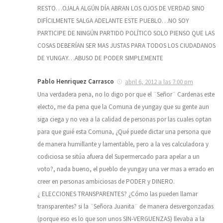
RESTO…OJALA ALGÚN DÍA ABRAN LOS OJOS DE VERDAD SINO
DIFÍCILMENTE SALGA ADELANTE ESTE PUEBLO…NO SOY
PARTICIPE DE NINGÚN PARTIDO POLÍTICO SOLO PIENSO QUE LAS
COSAS DEBERÍAN SER MAS JUSTAS PARA TODOS LOS CIUDADANOS
DE YUNGAY…ABUSO DE PODER SIMPLEMENTE
Pablo Henriquez Carrasco
abril 6, 2012 a las 7:00 pm
Una verdadera pena, no lo digo por que el ¨Señor¨ Cardenas este
electo, me da pena que la Comuna de yungay que su gente aun
siga ciega y no vea a la calidad de personas por las cuales optan
para que guié esta Comuna, ¿Qué puede dictar una persona que
de manera humillante y lamentable, pero a la ves calculadora y
codiciosa se sitúa afuera del Supermercado para apelar a un
voto?, nada bueno, el pueblo de yungay una ver mas a errado en
creer en personas ambiciosas de PODER y DINERO.
¿ ELECCIONES TRANSPARENTES? ¿Cómo las pueden llamar
transparentes? si la ¨Señora Juanita¨ de manera desvergonzadas
(porque eso es lo que son unos SIN-VERGUENZAS) llevaba a la