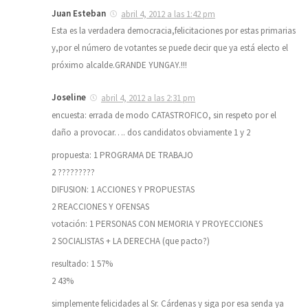
Juan Esteban
abril 4, 2012 a las 1:42 pm
Esta es la verdadera democracia,felicitaciones por estas primarias
y,por el número de votantes se puede decir que ya está electo el
próximo alcalde.GRANDE YUNGAY.!!!
Joseline
abril 4, 2012 a las 2:31 pm
encuesta: errada de modo CATASTROFICO, sin respeto por el
daño a provocar…. dos candidatos obviamente 1 y 2
propuesta: 1 PROGRAMA DE TRABAJO
2 ?????????
DIFUSION: 1 ACCIONES Y PROPUESTAS
2 REACCIONES Y OFENSAS
votación: 1 PERSONAS CON MEMORIA Y PROYECCIONES
2 SOCIALISTAS + LA DERECHA (que pacto?)
resultado: 1 57%
2 43%
simplemente felicidades al Sr. Cárdenas y siga por esa senda ya