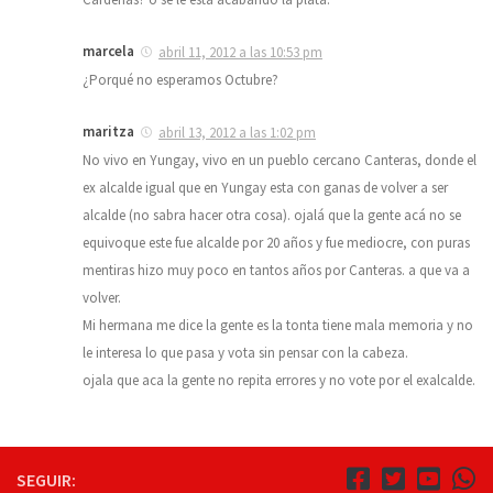
marcela
abril 11, 2012 a las 10:53 pm
¿Porqué no esperamos Octubre?
maritza
abril 13, 2012 a las 1:02 pm
No vivo en Yungay, vivo en un pueblo cercano Canteras, donde el
ex alcalde igual que en Yungay esta con ganas de volver a ser
alcalde (no sabra hacer otra cosa). ojalá que la gente acá no se
equivoque este fue alcalde por 20 años y fue mediocre, con puras
mentiras hizo muy poco en tantos años por Canteras. a que va a
volver.
Mi hermana me dice la gente es la tonta tiene mala memoria y no
le interesa lo que pasa y vota sin pensar con la cabeza.
ojala que aca la gente no repita errores y no vote por el exalcalde.
SEGUIR: