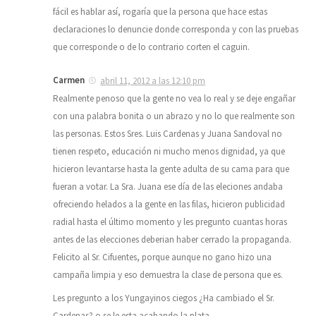
fácil es hablar así, rogaría que la persona que hace estas
declaraciones lo denuncie donde corresponda y con las pruebas
que corresponde o de lo contrario corten el caguin.
Carmen
abril 11, 2012 a las 12:10 pm
Realmente penoso que la gente no vea lo real y se deje engañar
con una palabra bonita o un abrazo y no lo que realmente son
las personas. Estos Sres. Luis Cardenas y Juana Sandoval no
tienen respeto, educación ni mucho menos dignidad, ya que
hicieron levantarse hasta la gente adulta de su cama para que
fueran a votar. La Sra. Juana ese día de las eleciones andaba
ofreciendo helados a la gente en las filas, hicieron publicidad
radial hasta el último momento y les pregunto cuantas horas
antes de las elecciones deberian haber cerrado la propaganda.
Felicito al Sr. Cifuentes, porque aunque no gano hizo una
campaña limpia y eso demuestra la clase de persona que es.
Les pregunto a los Yungayinos ciegos ¿Ha cambiado el Sr.
Cardenas? o se le esta acabando la plata.