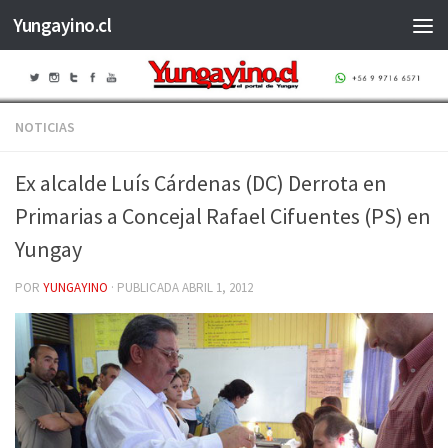
Yungayino.cl
Saltar al contenido
NOTICIAS
Ex alcalde Luís Cárdenas (DC) Derrota en
Primarias a Concejal Rafael Cifuentes (PS) en
Yungay
POR
YUNGAYINO
· PUBLICADA
ABRIL 1, 2012