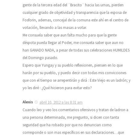
gente de la tercera edad del ¨Bracito¨ hacia las urnas, pierden
cualquier grado de objetividad y transparencia que la esposa de
Fosforin, ademas, concejal de la comuna este ahí en el centro de
votación, llevando a las masas a votar.
Me consuela saber que aun falta mucho para que la gente
déspota pueda llegar al Poder, me consuela saber que aun no
han GANADO NADA, a pesar de todas sus celebraciones HUMILDES
del Domingo pasado.
Espero que Yungay y su pueblo reflexionen, piensen en lo que
harán por su pueblo, y puedo decir con todas mis convicciones
que con el tiempo se arrepentirán y dirá : Este Viejo es un ladrón; y
yo les diré : ¿Qué hicieron para evitar esto?
Alexis
abril 10, 2012 a las 8:31 am
Cuando leo y veo los comentarios ofensivos y tratan de ladron a
una persona determinada, me pregunto, si dicen con tanta
seguridad que ha robado por que no denuncian como
corresponde o son mas específicos en sus declaraciones…que