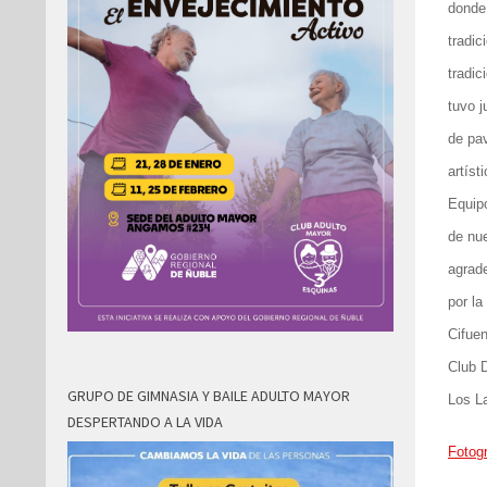
donde
tradic
tradic
tuvo j
de pa
artíst
Equipo
de nue
agrade
por la
Cifuen
Club D
GRUPO DE GIMNASIA Y BAILE ADULTO MAYOR
Los L
DESPERTANDO A LA VIDA
Fotogr