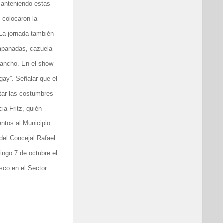
manteniendo estas
 colocaron la
 La jornada también
empanadas, cazuela
hancho. En el show
gay”. Señalar que el
atar las costumbres
ia Fritz, quién
ntos al Municipio
 del Concejal Rafael
ingo 7 de octubre el
sco en el Sector