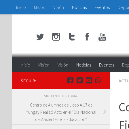
Inicio
Misión
Visión
Noticias
Eventos
Depo
Saltar al contenido
Inicio
Misión
Visión
Noticias
Eventos
Dep
SEGUIR:
ACTU
SIGUIENTE HISTORIA
C
Centro de Alumnos de Liceo A-17 de
Yungay Realizó Acto en el “Día Nacional
del Asistente de la Educación”
Fi