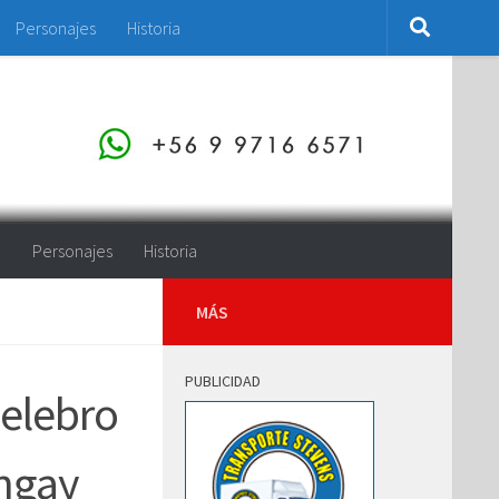
Personajes
Historia
o
Personajes
Historia
MÁS
PUBLICIDAD
elebro
ungay