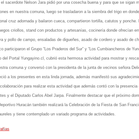
 el sacerdote Nelson Jara pidió por una cosecha buena y para que se sigan 
iones en nuestra comuna, luego se trasladaron a la siembra del trigo en donde
ional cruz adornada y bailaron cueca, compartieron tortilla, catutos y ponche.
uegos criollos, stand con productos y artesanías, cocinería donde ofrecían 
va y pollo de campo, ensaladas de digueñes, asado de cordero y asado de c
ico participaron el Grupo “Los Praderos del Sur” y “Los Cumbiancheros de Yun
 del Portal Yungayino.cl, cubrió esta hermosa actividad para mostrar y resc
stra comuna y conversó con la presidenta de la junta de vecinos señora Delic
ció a los presentes en esta linda jornada, además manifestó sus agradecimie
 colaboración para realizar esta actividad que además contó con la presencia
tes y el Diputado Carlos Abel Jarpa. Finalmente destacar que el próximo dom
eportivo Huracán también realizará la Celebración de la Fiesta de San Franci
aureles y tiene contemplado un variado programa de actividades.
afías