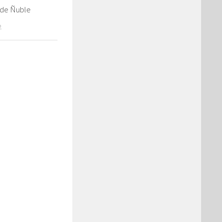
 de Ñuble
2