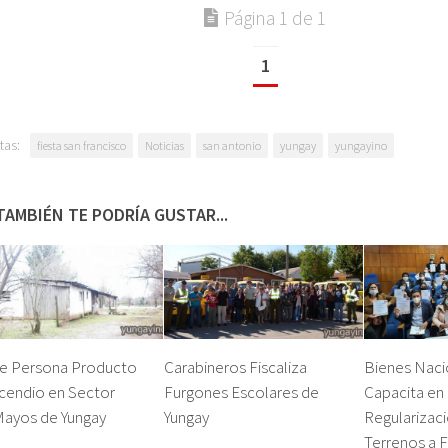
Página 1 de 1
1
tas:
fiesta san francisco
Noticias
san antonio
yungay
yungayino
TAMBIÉN TE PODRÍA GUSTAR...
e Persona Producto
Carabineros Fiscaliza
Bienes Naci
cendio en Sector
Furgones Escolares de
Capacita en
Mayos de Yungay
Yungay
Regularizac
Terrenos a 