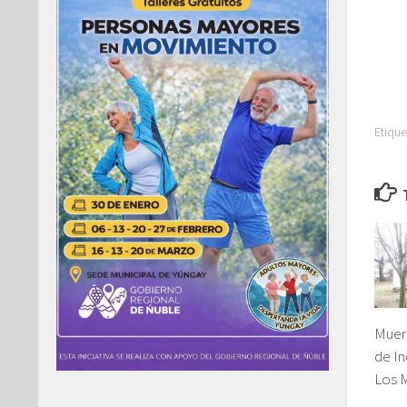
Etique
Muer
de In
Los 