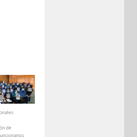
onales
ión de
Funcionarios