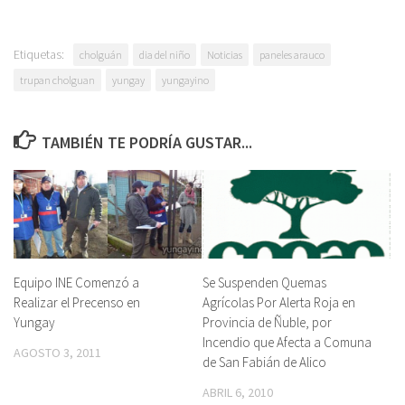
Etiquetas:
cholguán
dia del niño
Noticias
paneles arauco
trupan cholguan
yungay
yungayino
TAMBIÉN TE PODRÍA GUSTAR...
Equipo INE Comenzó a
Se Suspenden Quemas
Realizar el Precenso en
Agrícolas Por Alerta Roja en
Yungay
Provincia de Ñuble, por
Incendio que Afecta a Comuna
AGOSTO 3, 2011
de San Fabián de Alico
ABRIL 6, 2010