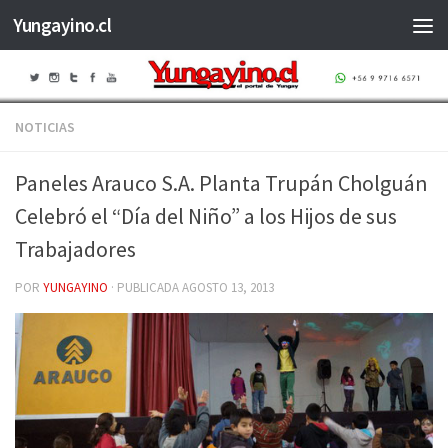
Yungayino.cl
Saltar al contenido
NOTICIAS
Paneles Arauco S.A. Planta Trupán Cholguán
Celebró el “Día del Niño” a los Hijos de sus
Trabajadores
POR
YUNGAYINO
· PUBLICADA
AGOSTO 13, 2013