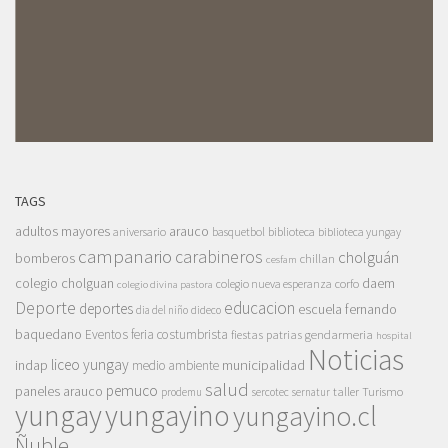
TAGS
adultos mayores
arauco
aniversario
basquetbol
biblioteca
biblioteca yungay
campanario
carabineros
cholguán
bomberos
chillan
cesfam
colegio cholguan
daem
colegio nueva esperanza
corfo
colegio divina pastora
Deporte
educacion
deportes
escuela fernando
dia del niño
dideco
baquedano
Eventos
feria costumbrista
gendarmeria
fiestas patrias
hospital
Noticias
liceo yungay
indap
municipalidad
medio ambiente
salud
pemuco
paneles arauco
taller
Turismo
prodemu
sercotec
sernatur
yungay
yungayino
yungayino.cl
Ñuble