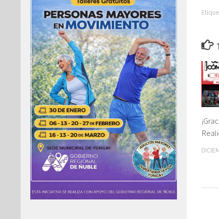
Etique
¡Grac
Reali
DICIE