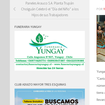
Paneles Arauco S.A. Planta Trupán
POR
Cholguán Celebró el “Día del Niño” a los
Hijos de sus Trabajadores
FUNERARIA YUNGAY
Yungay
“Cant
CLUB ADULTO MAYOR TRES ESQUINAS
número
tierra
llevar