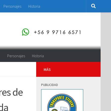
Personajes
Historia
o
Personajes
Historia
MÁS
PUBLICIDAD
res de
da