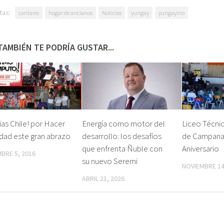
tas:
cantares
hogar de ancianos
Noticias
yungay
yungayino
TAMBIÉN TE PODRÍA GUSTAR...
ias Chile! por Hacer
Energía como motor del
Liceo Técni
dad este gran abrazo
desarrollo: los desafíos
de Campanar
que enfrenta Ñuble con
Aniversario
MBRE 5, 2016
su nuevo Seremi
NOVIEMBRE 14
ABRIL 21, 2026