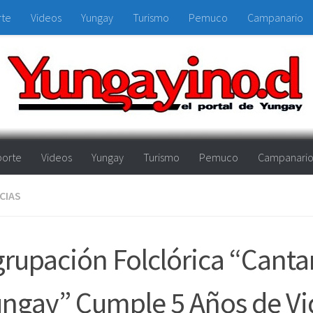
rte
Videos
Yungay
Turismo
Pemuco
Campanario
orte
Videos
Yungay
Turismo
Pemuco
Campanari
CIAS
rupación Folclórica “Canta
ngay” Cumple 5 Años de Vi