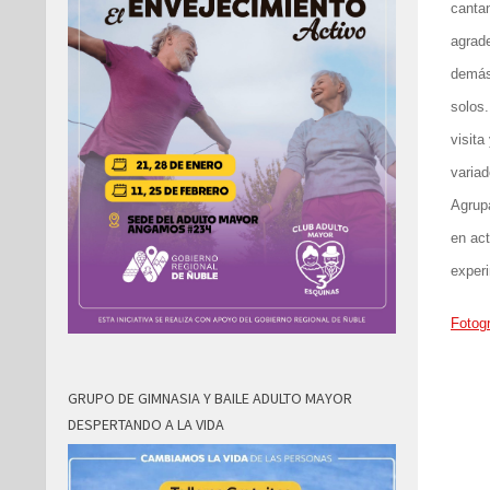
cantan
agrade
demás 
solos.
visita
variad
Agrup
en act
experi
Fotogr
GRUPO DE GIMNASIA Y BAILE ADULTO MAYOR
DESPERTANDO A LA VIDA