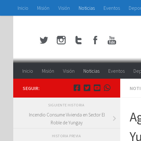
Inicio
Misión
Visión
Noticias
Eventos
Depo
Saltar al contenido
Inicio
Misión
Visión
Noticias
Eventos
Dep
SEGUIR:
NOTI
SIGUIENTE HISTORIA
Ag
Incendio Consume Vivienda en Sector El
Roble de Yungay
Yu
HISTORIA PREVIA