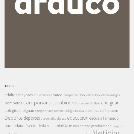
TAGS
adultos mayores
arauco
aniversario
basquetbol
biblioteca
biblioteca yungay
campanario
carabineros
cholguán
bomberos
chillan
cesfam
colegio cholguan
daem
colegio nueva esperanza
corfo
colegio divina pastora
Deporte
educacion
deportes
escuela fernando
dia del niño
dideco
baquedano
Eventos
feria costumbrista
gendarmeria
fiestas patrias
hospital
Noticias