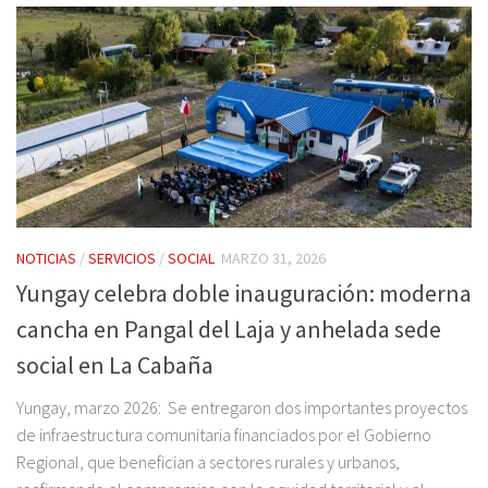
NOTICIAS
/
SERVICIOS
/
SOCIAL
MARZO 31, 2026
Yungay celebra doble inauguración: moderna
cancha en Pangal del Laja y anhelada sede
social en La Cabaña
Yungay, marzo 2026: Se entregaron dos importantes proyectos
de infraestructura comunitaria financiados por el Gobierno
Regional, que benefician a sectores rurales y urbanos,