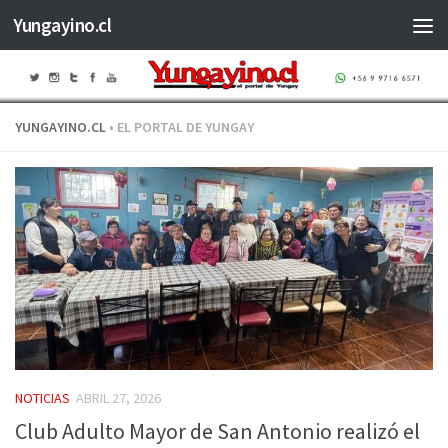
Yungayino.cl
Saltar al contenido
YUNGAYINO.CL
• EL PORTAL DE YUNGAY
NOTICIAS
ABRIL 27, 2026
Club Adulto Mayor de San Antonio realizó el