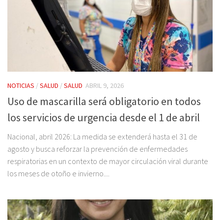
NOTICIAS
/
SALUD
/
SALUD
ABRIL 9, 2026
Uso de mascarilla será obligatorio en todos
los servicios de urgencia desde el 1 de abril
Nacional, abril 2026: La medida se extenderá hasta el 31 de
agosto y busca reforzar la prevención de enfermedades
respiratorias en un contexto de mayor circulación viral durante
los meses de otoño e invierno....