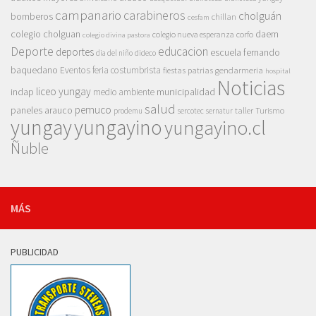
campanario
carabineros
cholguán
bomberos
chillan
cesfam
colegio cholguan
daem
colegio nueva esperanza
corfo
colegio divina pastora
Deporte
educacion
deportes
escuela fernando
dia del niño
dideco
baquedano
Eventos
feria costumbrista
gendarmeria
fiestas patrias
hospital
Noticias
liceo yungay
indap
municipalidad
medio ambiente
salud
pemuco
paneles arauco
taller
Turismo
prodemu
sercotec
sernatur
yungay
yungayino
yungayino.cl
Ñuble
MÁS
PUBLICIDAD