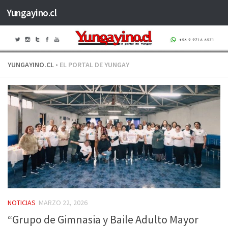
Yungayino.cl
Saltar al contenido
YUNGAYINO.CL
• EL PORTAL DE YUNGAY
NOTICIAS
MARZO 22, 2026
“Grupo de Gimnasia y Baile Adulto Mayor