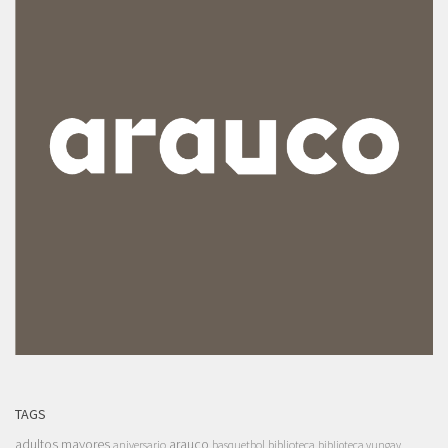
TAGS
adultos mayores
arauco
aniversario
basquetbol
biblioteca
biblioteca yungay