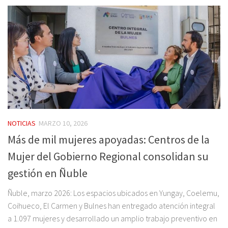
NOTICIAS
MARZO 10, 2026
Más de mil mujeres apoyadas: Centros de la
Mujer del Gobierno Regional consolidan su
gestión en Ñuble
Ñuble, marzo 2026: Los espacios ubicados en Yungay, Coelemu,
Coihueco, El Carmen y Bulnes han entregado atención integral
a 1.097 mujeres y desarrollado un amplio trabajo preventivo en