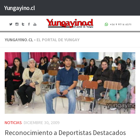
Yungayino.cl
Saltar al contenido
YUNGAYINO.CL
• EL PORTAL DE YUNGAY
NOTICIAS
DICIEMBRE 30, 2009
Reconocimiento a Deportistas Destacados