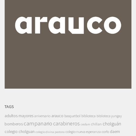
TAGS
adultos mayores
arauco
aniversario
basquetbol
biblioteca
biblioteca yungay
campanario
carabineros
cholguán
bomberos
chillan
cesfam
colegio cholguan
daem
colegio nueva esperanza
corfo
colegio divina pastora