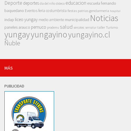
Deporte
educacion
deportes
escuela fernando
dia del niño
dideco
baquedano
Eventos
feria costumbrista
gendarmeria
fiestas patrias
hospital
Noticias
liceo yungay
indap
municipalidad
medio ambiente
salud
pemuco
paneles arauco
taller
Turismo
prodemu
sercotec
sernatur
yungay
yungayino
yungayino.cl
Ñuble
MÁS
PUBLICIDAD