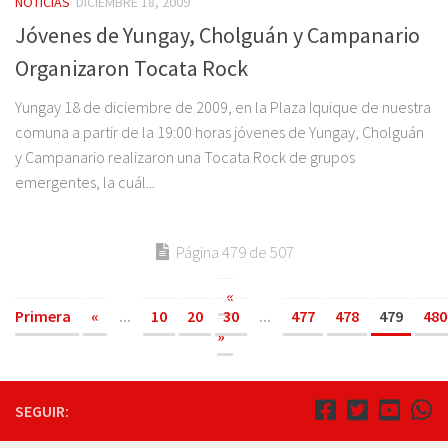
NOTICIAS
DICIEMBRE 18, 2009
Jóvenes de Yungay, Cholguán y Campanario
Organizaron Tocata Rock
Yungay 18 de diciembre de 2009, en la Plaza Iquique de nuestra
comuna a partir de la 19:00 horas jóvenes de Yungay, Cholguán
y Campanario realizaron una Tocata Rock de grupos
emergentes, la cuál...
Página 479 de 507
«
Primera
«
...
10
20
30
...
477
478
479
480
»
SEGUIR: