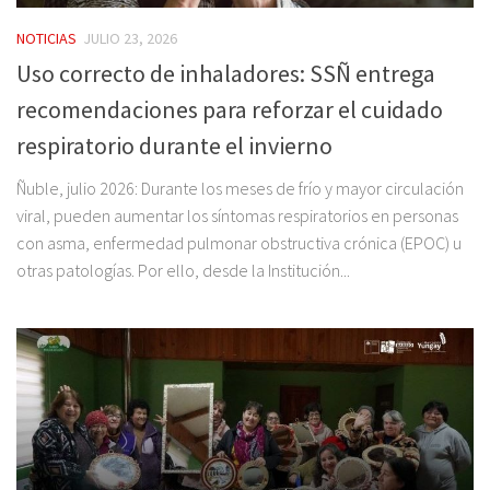
NOTICIAS
JULIO 23, 2026
Uso correcto de inhaladores: SSÑ entrega
recomendaciones para reforzar el cuidado
respiratorio durante el invierno
Ñuble, julio 2026: Durante los meses de frío y mayor circulación
viral, pueden aumentar los síntomas respiratorios en personas
con asma, enfermedad pulmonar obstructiva crónica (EPOC) u
otras patologías. Por ello, desde la Institución...