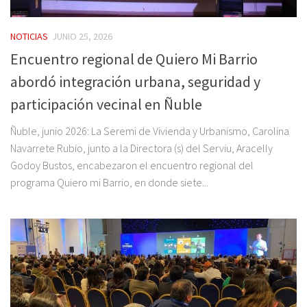
NOTICIAS
JUNIO 25, 2026
Encuentro regional de Quiero Mi Barrio
abordó integración urbana, seguridad y
participación vecinal en Ñuble
Ñuble, junio 2026: La Seremi de Vivienda y Urbanismo, Carolina
Navarrete Rubio, junto a la Directora (s) del Serviu, Aracelly
Godoy Bustos, encabezaron el encuentro regional del
programa Quiero mi Barrio, en donde siete...