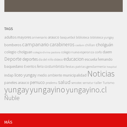
TAGS
adultos mayores
arauco
aniversario
basquetbol
biblioteca
biblioteca yungay
campanario
carabineros
cholguán
bomberos
chillan
cesfam
colegio cholguan
daem
colegio nueva esperanza
corfo
colegio divina pastora
Deporte
educacion
deportes
escuela fernando
dia del niño
dideco
baquedano
Eventos
feria costumbrista
gendarmeria
fiestas patrias
hospital
Noticias
liceo yungay
indap
municipalidad
medio ambiente
salud
pemuco
paneles arauco
taller
Turismo
prodemu
sercotec
sernatur
yungay
yungayino
yungayino.cl
Ñuble
MÁS