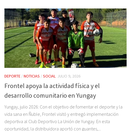
DEPORTE
/
NOTICIAS
/
SOCIAL
JULIO 9, 2026
Frontel apoya la actividad física y el
desarrollo comunitario en Yungay
Yungay, julio 2026: Con el objetivo de fomentar el deporte y la
vida sana en Ñuble, Frontel visitó y entregó implementación
deportiva al Club Deportivo La Unión de Yungay. En esta
oportunidad, la distribuidora aportó con guantes,...