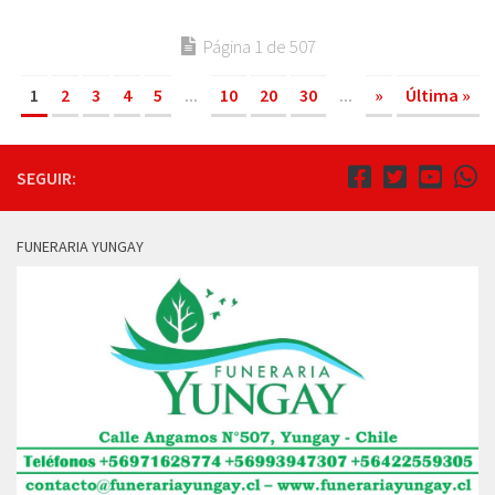
Página 1 de 507
1
2
3
4
5
...
10
20
30
...
»
Última »
SEGUIR:
FUNERARIA YUNGAY