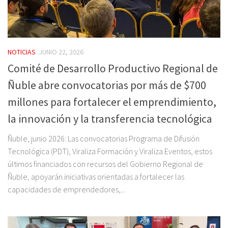
NOTICIAS
JUNIO 22, 2026
Comité de Desarrollo Productivo Regional de
Ñuble abre convocatorias por más de $700
millones para fortalecer el emprendimiento,
la innovación y la transferencia tecnológica
Ñuble, junio 2026: Las convocatorias Programa de Difusión
Tecnológica (PDT), Viraliza Formación y Viraliza Eventos, estos
últimos financiados con recursos del Gobierno Regional de
Ñuble, apoyarán iniciativas orientadas a fortalecer las
capacidades de emprendedores,...