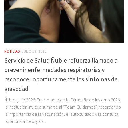
NOTICIAS
JULIO 13, 2026
Servicio de Salud Ñuble refuerza llamado a
prevenir enfermedades respiratorias y
reconocer oportunamente los síntomas de
gravedad
Ñuble, julio 2026: En el marco de la Campaña de Invierno 2026,
la institución invitó a sumarse al “Team Cuidarnos”, recordando
la importancia de la vacunación, el autocuidado y la consulta
oportuna ante signos...