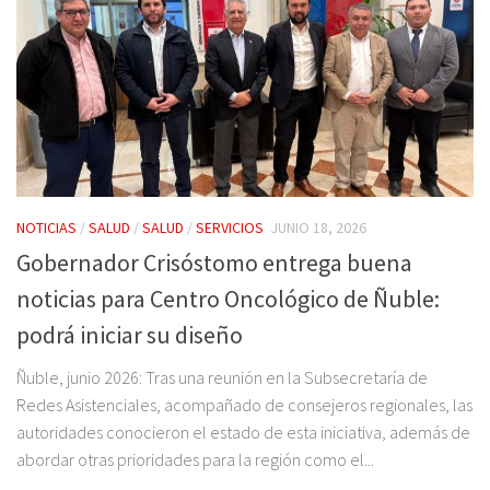
NOTICIAS
/
SALUD
/
SALUD
/
SERVICIOS
JUNIO 18, 2026
Gobernador Crisóstomo entrega buena
noticias para Centro Oncológico de Ñuble:
podrá iniciar su diseño
Ñuble, junio 2026: Tras una reunión en la Subsecretaría de
Redes Asistenciales, acompañado de consejeros regionales, las
autoridades conocieron el estado de esta iniciativa, además de
abordar otras prioridades para la región como el...