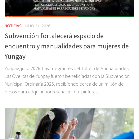
NOTICIAS
JULIO 21, 2026
Subvención fortalecerá espacio de
encuentro y manualidades para mujeres de
Yungay
Yungay, julio 2026: Las integrantes del Taller de Manualidades
Las Ovejitas de Yungay fueron beneficiadas con la Subvención
Municipal Ordinaria 2026, recibiendo cerca de un millón de
pesos para adquirir porcelana en frío, pinturas...