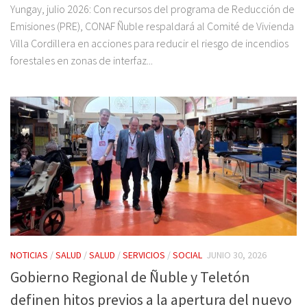
Yungay, julio 2026: Con recursos del programa de Reducción de
Emisiones (PRE), CONAF Ñuble respaldará al Comité de Vivienda
Villa Cordillera en acciones para reducir el riesgo de incendios
forestales en zonas de interfaz...
NOTICIAS
/
SALUD
/
SALUD
/
SERVICIOS
/
SOCIAL
JUNIO 30, 2026
Gobierno Regional de Ñuble y Teletón
definen hitos previos a la apertura del nuevo