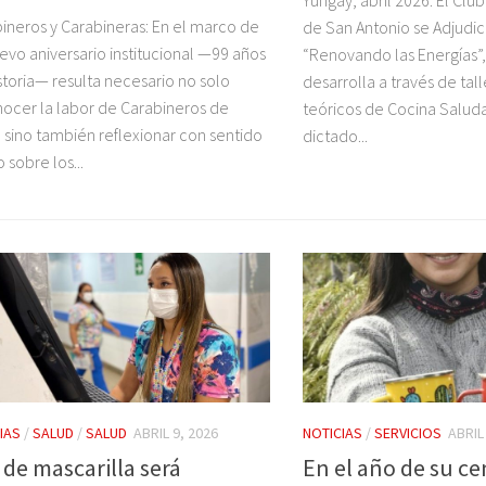
ineros y Carabineras: En el marco de
de San Antonio se Adjudi
evo aniversario institucional —99 años
“Renovando las Energías”,
storia— resulta necesario no solo
desarrolla a través de tall
ocer la labor de Carabineros de
teóricos de Cocina Salud
, sino también reflexionar con sentido
dictado...
o sobre los...
IAS
/
SALUD
/
SALUD
ABRIL 9, 2026
NOTICIAS
/
SERVICIOS
ABRIL
 de mascarilla será
En el año de su c