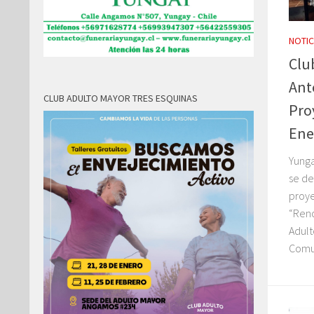
NOTIC
Clu
Ant
CLUB ADULTO MAYOR TRES ESQUINAS
Pro
Ene
Yunga
se de
proye
“Reno
Adult
Comun