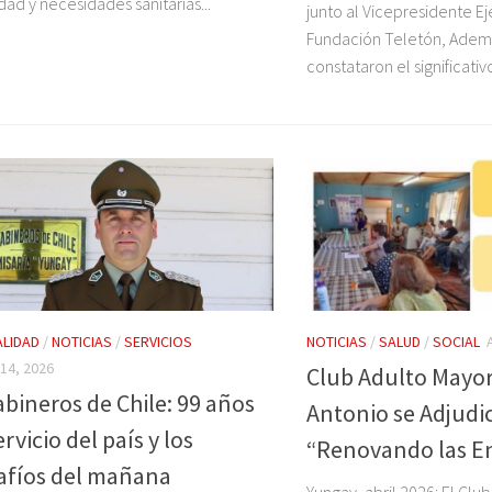
idad y necesidades sanitarias...
junto al Vicepresidente Ej
Fundación Teletón, Adem
constataron el significativ
LIDAD
/
NOTICIAS
/
SERVICIOS
NOTICIAS
/
SALUD
/
SOCIAL
 14, 2026
Club Adulto Mayor
abineros de Chile: 99 años
Antonio se Adjudi
ervicio del país y los
“Renovando las E
afíos del mañana
Yungay, abril 2026: El Clu