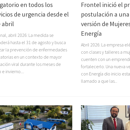
igatorio en todos los
Frontel inició el p
vicios de urgencia desde el
postulación a un
 abril
versión de Mujere
Energía
nal, abril 2026: La medida se
derá hasta el 31 de agosto y busca
Abril 2026: La empresa el
zar la prevención de enfermedades
con clases y talleres a m
ratorias en un contexto de mayor
cuenten con un emprendi
lación viral durante los meses de
fortalecerlo. Una nueva v
e invierno....
con Energía dio inicio est
llamado a que las...