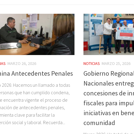
IAS
MARZO 26, 2026
NOTICIAS
MARZO 25, 2026
mina Antecedentes Penales
Gobierno Regional
Nacionales entre
 2026: Hacemos un llamado a todas
concesiones de i
ersonas que han cumplido condena,
e encuentra vigente el proceso de
fiscales para impu
nación de antecedentes penales,
iniciativas en bene
mienta clave para facilitar la
comunidad
erción social y laboral. Recuerda...