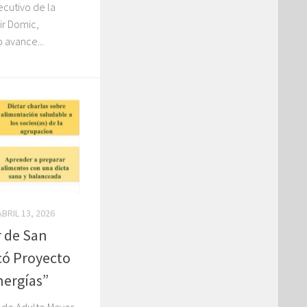
ecutivo de la
ir Domic,
o avance...
ABRIL 13, 2026
 de San
có Proyecto
nergías”
b de Adulto Mayor