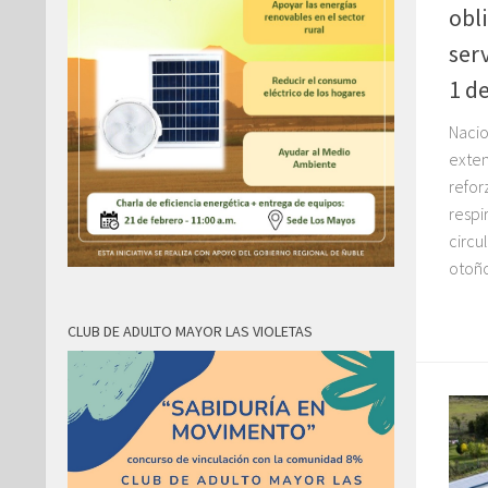
obl
ser
1 de
Nacio
exten
refor
respi
circu
otoño 
CLUB DE ADULTO MAYOR LAS VIOLETAS