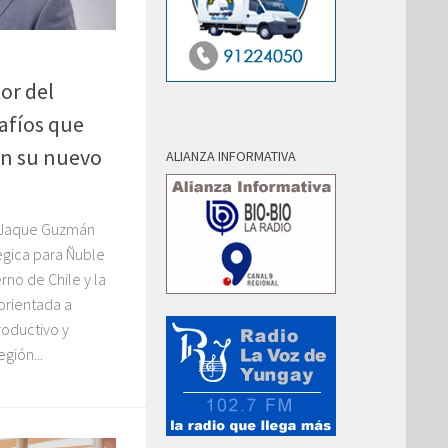
or del
safíos que
on su nuevo
ALIANZA INFORMATIVA
an Jaque Guzmán
égica para Ñuble
rno de Chile y la
orientada a
roductivo y
gión...