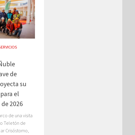
SERVICIOS
 Ñuble
ave de
oyecta su
para el
 de 2026
arco de una visita
uto Teletón de
ar Crisóstomo,