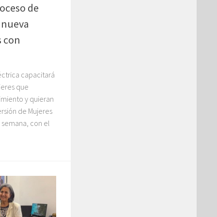
roceso de
a nueva
s con
éctrica capacitará
ujeres que
miento y quieran
ersión de Mujeres
a semana, con el