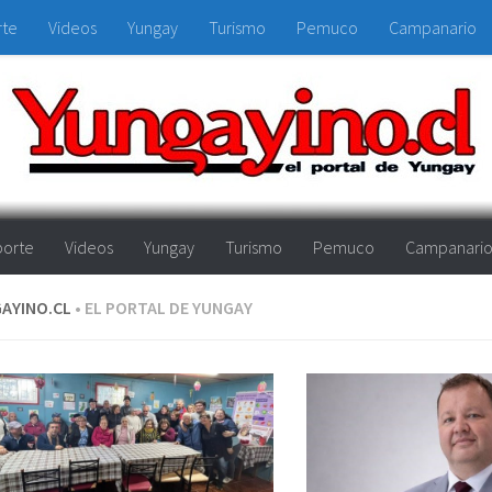
rte
Videos
Yungay
Turismo
Pemuco
Campanario
orte
Videos
Yungay
Turismo
Pemuco
Campanari
AYINO.CL
• EL PORTAL DE YUNGAY