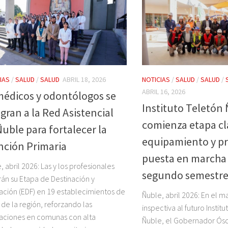
IAS
/
SALUD
/
SALUD
ABRIL 18, 2026
NOTICIAS
/
SALUD
/
SALUD
/
ABRIL 16, 2026
médicos y odontólogos se
Instituto Teletón
gran a la Red Asistencial
comienza etapa cl
Ñuble para fortalecer la
equipamiento y pr
nción Primaria
puesta en marcha 
, abril 2026: Las y los profesionales
segundo semestre
arán su Etapa de Destinación y
ción (EDF) en 19 establecimientos de
Ñuble, abril 2026: En el m
 de la región, reforzando las
inspectiva al futuro Instit
aciones en comunas con alta
Ñuble, el Gobernador Ósc