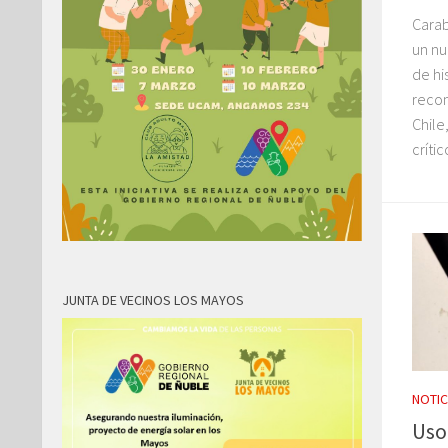
Carab
un nu
de hi
recon
Chile
crític
JUNTA DE VECINOS LOS MAYOS
NOTIC
Uso