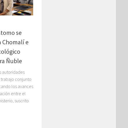
stomo se
a Chomalí e
cológico
ra Ñuble
s autoridades
 trabajo conjunto
cando los avances
ción entre el
isterio, suscrito