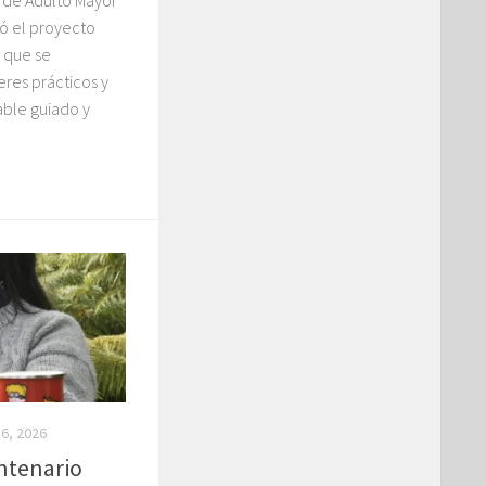
có el proyecto
 que se
eres prácticos y
able guiado y
 6, 2026
entenario