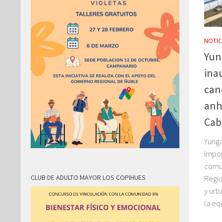
NOTIC
Yun
ina
can
anh
Cab
Yunga
impor
comun
CLUB DE ADULTO MAYOR LOS COPIHUES
Regio
y urb
la equ