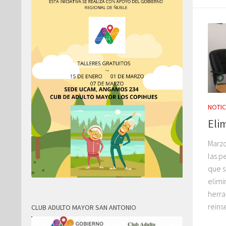
NOTIC
Eli
Marzo
las p
que s
elimi
herra
reins
CLUB ADULTO MAYOR SAN ANTONIO