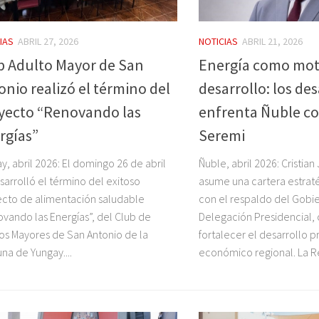
IAS
ABRIL 27, 2026
NOTICIAS
ABRIL 21, 2026
b Adulto Mayor de San
Energía como mot
onio realizó el término del
desarrollo: los de
yecto “Renovando las
enfrenta Ñuble c
rgías”
Seremi
y, abril 2026: El domingo 26 de abril
Ñuble, abril 2026: Cristi
sarrolló el término del exitoso
asume una cartera estrat
cto de alimentación saludable
con el respaldo del Gobie
vando las Energías”, del Club de
Delegación Presidencial, 
os Mayores de San Antonio de la
fortalecer el desarrollo p
a de Yungay....
económico regional. La Re