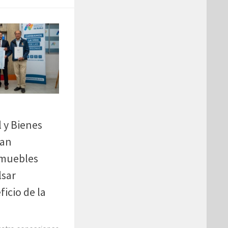
 y Bienes
gan
nmuebles
lsar
ficio de la