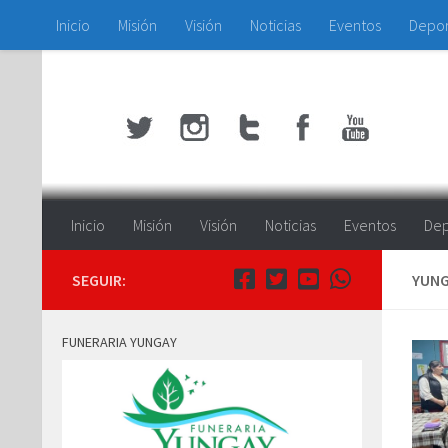
Inicio
Misión
Visión
Noticias
Eventos
Depo
Saltar al contenido
Inicio
Misión
Visión
Noticias
Eventos
Dep
SEGUIR:
YUNG
FUNERARIA YUNGAY