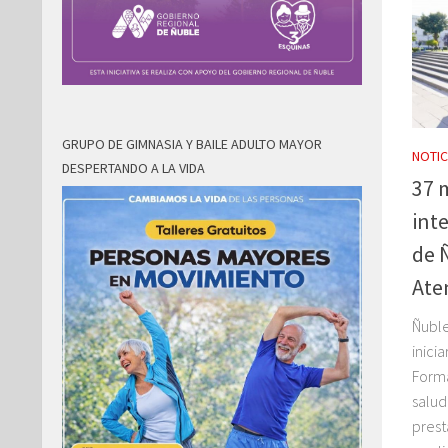
GRUPO DE GIMNASIA Y BAILE ADULTO MAYOR
NOTIC
DESPERTANDO A LA VIDA
37 
inte
de 
Ate
Ñuble
inici
Forma
salud
prest