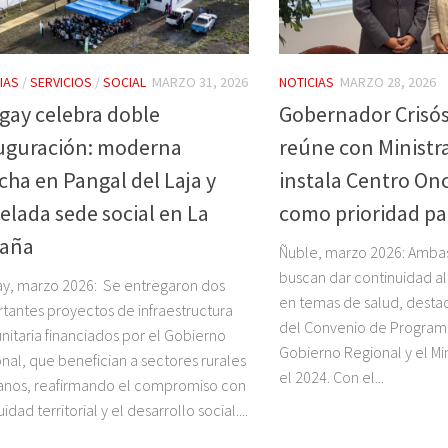
IAS
/
SERVICIOS
/
SOCIAL
MARZO 31, 2026
NOTICIAS
MARZO 28, 2026
gay celebra doble
Gobernador Crisó
uguración: moderna
reúne con Ministr
cha en Pangal del Laja y
instala Centro On
elada sede social en La
como prioridad pa
aña
Ñuble, marzo 2026: Amba
buscan dar continuidad al
y, marzo 2026: Se entregaron dos
en temas de salud, desta
tantes proyectos de infraestructura
del Convenio de Programa
itaria financiados por el Gobierno
Gobierno Regional y el Min
nal, que benefician a sectores rurales
el 2024. Con el...
anos, reafirmando el compromiso con
idad territorial y el desarrollo social....