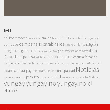
TAGS
adultos mayores
arauco
aniversario
basquetbol
biblioteca
biblioteca yungay
campanario
carabineros
cholguán
bomberos
chillan
cesfam
colegio cholguan
daem
colegio nueva esperanza
corfo
colegio divina pastora
Deporte
educacion
deportes
escuela fernando
dia del niño
dideco
baquedano
Eventos
feria costumbrista
gendarmeria
fiestas patrias
hospital
Noticias
liceo yungay
indap
municipalidad
medio ambiente
salud
pemuco
paneles arauco
taller
Turismo
prodemu
sercotec
sernatur
yungay
yungayino
yungayino.cl
Ñuble