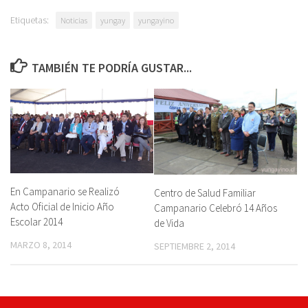
Etiquetas:
Noticias
yungay
yungayino
TAMBIÉN TE PODRÍA GUSTAR...
En Campanario se Realizó
Centro de Salud Familiar
Acto Oficial de Inicio Año
Campanario Celebró 14 Años
Escolar 2014
de Vida
MARZO 8, 2014
SEPTIEMBRE 2, 2014