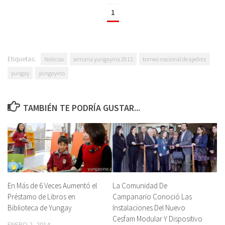
1
Etiquetas:
Noticias
semana yungayina 2011
torneo nacional de ajedrez
yungay
yungayino
TAMBIÉN TE PODRÍA GUSTAR...
En Más de 6 Veces Aumentó el
La Comunidad De
Préstamo de Libros en
Campanario Conoció Las
Biblioteca de Yungay
Instalaciones Del Nuevo
Cesfam Modular Y Dispositivo
ENERO 2, 2014