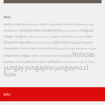
TAGS
adultos mayores
arauco
aniversario
basquetbol
biblioteca
biblioteca yungay
campanario
carabineros
cholguán
bomberos
chillan
cesfam
colegio cholguan
daem
colegio nueva esperanza
corfo
colegio divina pastora
Deporte
educacion
deportes
escuela fernando
dia del niño
dideco
baquedano
Eventos
feria costumbrista
gendarmeria
fiestas patrias
hospital
Noticias
liceo yungay
indap
municipalidad
medio ambiente
salud
pemuco
paneles arauco
taller
Turismo
prodemu
sercotec
sernatur
yungay
yungayino
yungayino.cl
Ñuble
MÁS