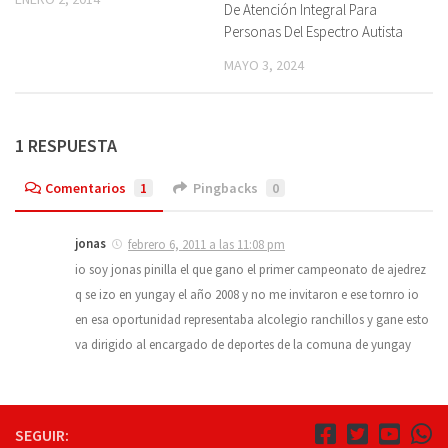
De Atención Integral Para
Personas Del Espectro Autista
MAYO 3, 2024
1 RESPUESTA
Comentarios
1
Pingbacks
0
jonas
febrero 6, 2011 a las 11:08 pm
io soy jonas pinilla el que gano el primer campeonato de ajedrez
q se izo en yungay el año 2008 y no me invitaron e ese tornro io
en esa oportunidad representaba alcolegio ranchillos y gane esto
va dirigido al encargado de deportes de la comuna de yungay
SEGUIR: