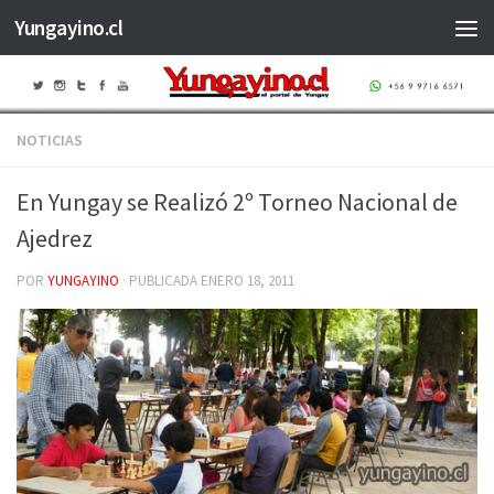
Yungayino.cl
Saltar al contenido
NOTICIAS
En Yungay se Realizó 2º Torneo Nacional de
Ajedrez
POR
YUNGAYINO
· PUBLICADA
ENERO 18, 2011