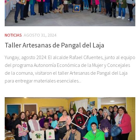
NOTICIAS
AGOSTO 31, 2024
Taller Artesanas de Pangal del Laja
Yungay, agosto 2024: El alcalde Rafael Cifuentes, junto al equipo
del programa Autonomía Económica de la Mujer y Concejales
de la comuna, visitaron el taller Artesanas de Pangal del Laja
para entregar materiales esenciales...