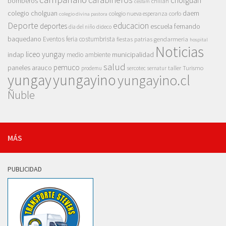
cholguán
bomberos
chillan
cesfam
colegio cholguan
daem
colegio nueva esperanza
corfo
colegio divina pastora
Deporte
educacion
deportes
escuela fernando
dia del niño
dideco
baquedano
Eventos
feria costumbrista
gendarmeria
fiestas patrias
hospital
Noticias
liceo yungay
indap
municipalidad
medio ambiente
salud
pemuco
paneles arauco
taller
Turismo
prodemu
sercotec
sernatur
yungay
yungayino
yungayino.cl
Ñuble
MÁS
PUBLICIDAD