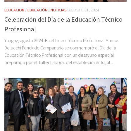
EDUCACION
/
EDUCACIÓN
/
NOTICIAS
AGOSTO 31, 2024
Celebración del Día de la Educación Técnico
Profesional
Yungay, agosto 2024: En el Liceo Técnico Profesional Marcos
Delucchi Fonck de Campanario se conmemoró el Día de la
Educación Técnico Profesional con un desayuno especial
preparado por el Taller Laboral del establecimiento, al...