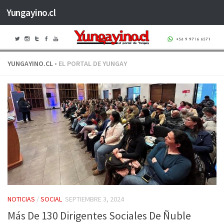
Yungayino.cl
Saltar al contenido
YUNGAYINO.CL
• EL PORTAL DE YUNGAY
NOTICIAS
/
SOCIAL
SEPTIEMBRE 3, 2024
Más De 130 Dirigentes Sociales De Ñuble