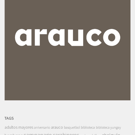
TAGS
adultos mayores
arauco
aniversario
basquetbol
biblioteca
biblioteca yungay
campanario
carabineros