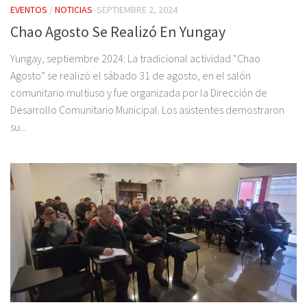
EVENTOS
/
NOTICIAS
SEPTIEMBRE 2, 2024
Chao Agosto Se Realizó En Yungay
Yungay, septiembre 2024: La tradicional actividad “Chao
Agosto” se realizó el sábado 31 de agosto, en el salón
comunitario multiuso y fue organizada por la Dirección de
Desarrollo Comunitario Municipal. Los asistentes demostraron
su...