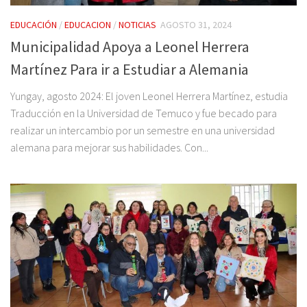
EDUCACIÓN
/
EDUCACION
/
NOTICIAS
AGOSTO 31, 2024
Municipalidad Apoya a Leonel Herrera
Martínez Para ir a Estudiar a Alemania
Yungay, agosto 2024: El joven Leonel Herrera Martínez, estudia
Traducción en la Universidad de Temuco y fue becado para
realizar un intercambio por un semestre en una universidad
alemana para mejorar sus habilidades. Con...