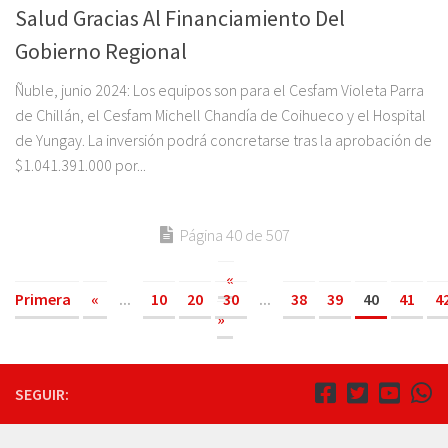
Salud Gracias Al Financiamiento Del
Gobierno Regional
Ñuble, junio 2024: Los equipos son para el Cesfam Violeta Parra
de Chillán, el Cesfam Michell Chandía de Coihueco y el Hospital
de Yungay. La inversión podrá concretarse tras la aprobación de
$1.041.391.000 por...
Página 40 de 507
«
Primera
«
...
10
20
30
...
38
39
40
41
4
»
SEGUIR: