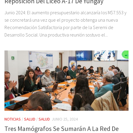
Reposición Del Liceo A-17 De Yungay
Junio 2024: El aumento presupuestario alcanzaría los M$7.553 y
se concretará una vez que el proyecto obtenga una nueva
Recomendación Satisfactoria por parte de la Seremi de
Desarrollo Social. Una productiva reunión sostuvo el...
NOTICIAS
/
SALUD
/
SALUD
JUNIO 25, 2024
Tres Mamógrafos Se Sumarán A La Red De