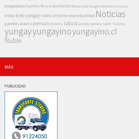
baquedano
Eventos
feria costumbrista
gendarmeria
fiestas patrias
hospital
Noticias
liceo yungay
indap
municipalidad
medio ambiente
salud
pemuco
paneles arauco
taller
Turismo
prodemu
sercotec
sernatur
yungay
yungayino
yungayino.cl
Ñuble
MÁS
PUBLICIDAD