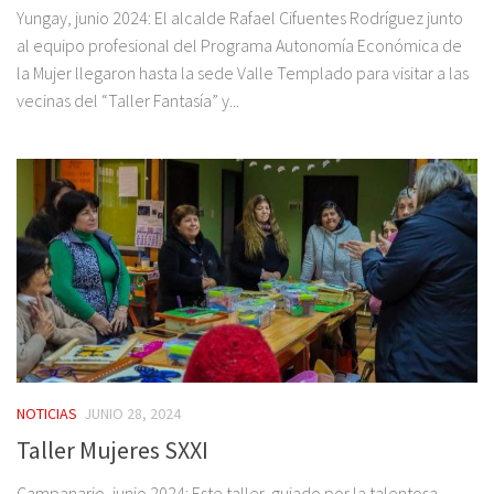
Yungay, junio 2024: El alcalde Rafael Cifuentes Rodríguez junto
al equipo profesional del Programa Autonomía Económica de
la Mujer llegaron hasta la sede Valle Templado para visitar a las
vecinas del “Taller Fantasía” y...
NOTICIAS
JUNIO 28, 2024
Taller Mujeres SXXI
Campanario, junio 2024: Este taller, guiado por la talentosa