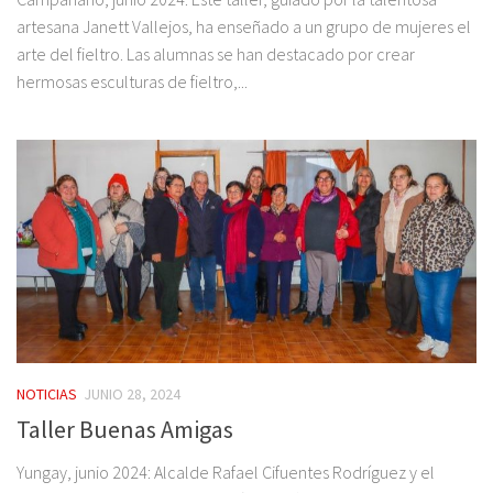
artesana Janett Vallejos, ha enseñado a un grupo de mujeres el
arte del fieltro. Las alumnas se han destacado por crear
hermosas esculturas de fieltro,...
NOTICIAS
JUNIO 28, 2024
Taller Buenas Amigas
Yungay, junio 2024: Alcalde Rafael Cifuentes Rodríguez y el