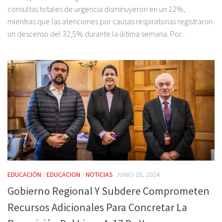
consultas totales de urgencia disminuyeron en un 12%,
mientras que las atenciones por causas respiratorias registraron
un descenso del 32,5% durante la última semana. Por...
EDUCACIÓN
/
EDUCACION
/
NOTICIAS
JUNIO 25, 2024
Gobierno Regional Y Subdere Comprometen
Recursos Adicionales Para Concretar La