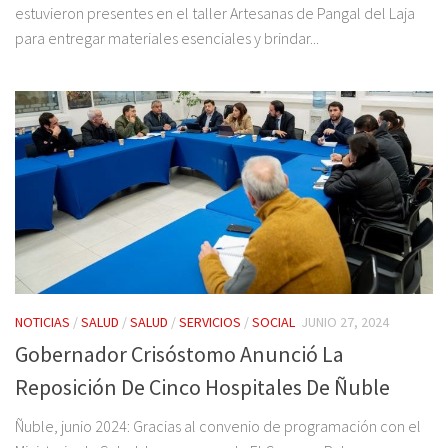
estuvieron presentes en el taller Artesanas de Pangal del Laja
para entregar materiales esenciales y brindar...
NOTICIAS
/
SALUD
/
SALUD
/
SERVICIOS
/
SOCIAL
JUNIO 27, 2024
Gobernador Crisóstomo Anunció La
Reposición De Cinco Hospitales De Ñuble
Ñuble, junio 2024: Gracias al convenio de programación con el