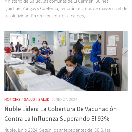
Ministerio de Salud, las comunas de El Carmen, Bulnes,
Quirihue, Yungay y Coelemu, tendrán recintos de mayor nivel de
resolutividad. En reunión con los alcaldes,...
NOTICIAS
/
SALUD
/
SALUD
JUNIO 27, 2024
Ñuble Lidera La Cobertura De Vacunación
Contra La Influenza Superando El 93%
Ñuble, junio 2024: Según los antecedentes del DEIS, las