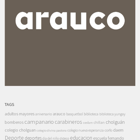
TAGS
adultos mayores
arauco
aniversario
basquetbol
biblioteca
biblioteca yungay
campanario
carabineros
cholguán
bomberos
chillan
cesfam
colegio cholguan
daem
colegio nueva esperanza
corfo
colegio divina pastora
Deporte
educacion
deportes
escuela fernando
dia del niño
dideco