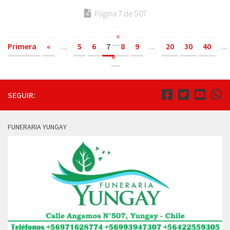
Página 7 de 507
«
Primera
«
...
5
6
7
8
9
...
20
30
40
...
»
SEGUIR:
FUNERARIA YUNGAY