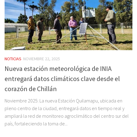
NOTICIAS
NOVIEMBRE 22, 2025
Nueva estación meteorológica de INIA
entregará datos climáticos clave desde el
corazón de Chillán
Noviembre 2025: La nueva Estación Quilamapu, ubicada en
pleno centro de la ciudad, entregará datos en tiempo real y
ampliará la red de monitoreo agroclimático del centro sur del
país, fortaleciendo la toma de...