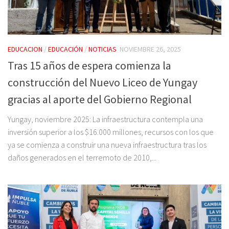
EDUCACION
/
EDUCACIÓN
/
NOTICIAS
NOVIEMBRE 26, 2025
Tras 15 años de espera comienza la
construcción del Nuevo Liceo de Yungay
gracias al aporte del Gobierno Regional
Yungay, noviembre 2025: La infraestructura contempla una
inversión superior a los $16.000 millones, recursos con los que
ya se comienza a construir una nueva infraestructura tras los
daños generados en el terremoto de 2010,...