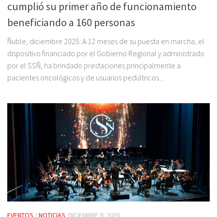
cumplió su primer año de funcionamiento
beneficiando a 160 personas
Ñuble, diciembre 2025: A 12 meses de su puesta en marcha, el
dispositivo financiado por el Gobierno Regional y administrado
por el SSÑ, ha brindado prestaciones principalmente a
pacientes oncológicos y de usuarios pediátricos...
EVENTOS
/
NOTICIAS
DICIEMBRE 9, 2025