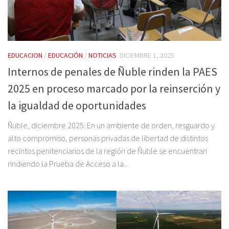
EDUCACION
/
EDUCACIÓN
/
NOTICIAS
DICIEMBRE 1, 2025
Internos de penales de Ñuble rinden la PAES
2025 en proceso marcado por la reinserción y
la igualdad de oportunidades
Ñuble, diciembre 2025: En un ambiente de orden, resguardo y
alto compromiso, personas privadas de libertad de distintos
recintos penitenciarios de la región de Ñuble se encuentran
rindiendo la Prueba de Acceso a la...