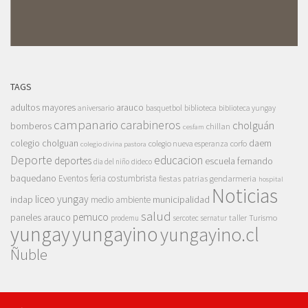
TAGS
adultos mayores
arauco
aniversario
basquetbol
biblioteca
biblioteca yungay
campanario
carabineros
cholguán
bomberos
chillan
cesfam
colegio cholguan
daem
colegio nueva esperanza
corfo
colegio divina pastora
Deporte
educacion
deportes
escuela fernando
dia del niño
dideco
baquedano
Eventos
feria costumbrista
gendarmeria
fiestas patrias
hospital
Noticias
liceo yungay
indap
municipalidad
medio ambiente
salud
pemuco
paneles arauco
taller
Turismo
prodemu
sercotec
sernatur
yungay
yungayino
yungayino.cl
Ñuble