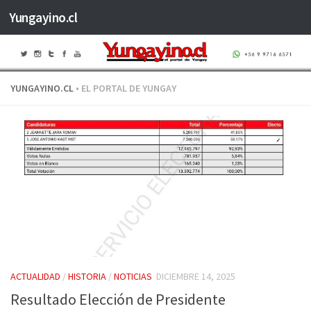
Yungayino.cl
Saltar al contenido
YUNGAYINO.CL
• EL PORTAL DE YUNGAY
ACTUALIDAD
/
HISTORIA
/
NOTICIAS
DICIEMBRE 14, 2025
Resultado Elección de Presidente