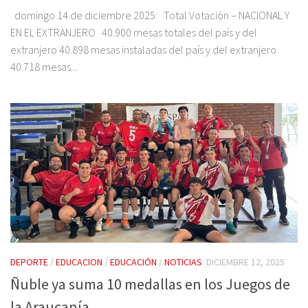
domingo 14 de diciembre 2025: Total Votación – NACIONAL Y
EN EL EXTRANJERO 40.900 mesas totales del país y del
extranjero 40.898 mesas instaladas del país y del extranjero
40.718 mesas...
DEPORTE
/
EDUCACION
/
EDUCACIÓN
/
NOTICIAS
DICIEMBRE 12, 2025
Ñuble ya suma 10 medallas en los Juegos de
la Araucanía