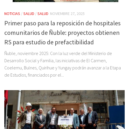
NOTICIAS
/
SALUD
/
SALUD
NOVIEMBRE 27, 2025
Primer paso para la reposición de hospitales
comunitarios de Ñuble: proyectos obtienen
RS para estudio de prefactibilidad
Ñuble, noviembre 2025: Con la luz verde del Ministerio de
Desarrollo Social y Familia, las iniciativas de El Carmen,
Coelemu, Bulnes, Quirihue y Yungay podrán avanzar a la Etapa
de Estudios, financiados por el...