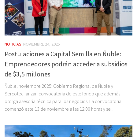
NOTICIAS
NOVIEMBRE 24, 2025
Postulaciones a Capital Semilla en Ñuble:
Emprendedores podrán acceder a subsidios
de $3,5 millones
Ñuble, noviembre 2025: Gobierno Regional de Ñuble y
Sercotec lanzan convocatoria de este fondo que además
otorga asesoría técnica para los negocios. La convocatoria
comenzó este 13 de noviembre a las 12:00 horas y se...