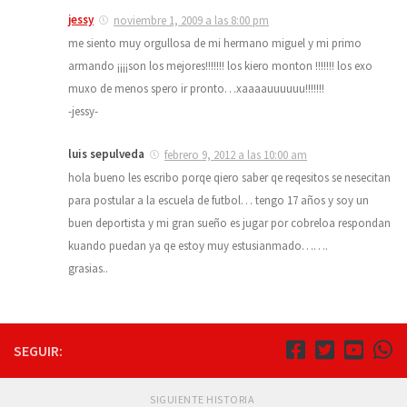
jessy
noviembre 1, 2009 a las 8:00 pm
me siento muy orgullosa de mi hermano miguel y mi primo
armando ¡¡¡¡son los mejores!!!!!!! los kiero monton !!!!!!! los exo
muxo de menos spero ir pronto…xaaaauuuuuu!!!!!!!
-jessy-
luis sepulveda
febrero 9, 2012 a las 10:00 am
hola bueno les escribo porqe qiero saber qe reqesitos se nesecitan
para postular a la escuela de futbol… tengo 17 años y soy un
buen deportista y mi gran sueño es jugar por cobreloa respondan
kuando puedan ya qe estoy muy estusianmado…….
grasias..
SEGUIR:
SIGUIENTE HISTORIA