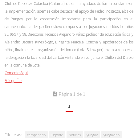
Club de Deportes Cobreloa (Calama), quién ha ayudado de forma constante en
la implementación, además cabe destacar el apoyo de Pedro Inostroza, alcalde
de Yungay por la cooperación importante para la participación en el
campeonato. La delegación estuvo compuesta por jugadores nacidos los años
95, 96,97 y 98, Directores Técnicos Alejandro Pérez profesor de educación física y
Alejandro Becerra Kinesiólogo, Dirigente Marcela Concha y apoderados de los
niños, finalmente la organización del torneo (Lota Schwager) invito a conocer a
la delegación la localidad del carbón visitando en conjunto el Chiflón del Diablo
en la comuna de Lota.
Comente Aquí
Fotografías
Página 1 de 1
1
Etiquetas:
campanario
Deporte
Noticias
yungay
yungayino