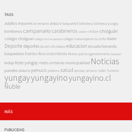
TAGS
adultos mayores
arauco
aniversario
basquetbol
biblioteca
biblioteca yungay
campanario
carabineros
cholguán
bomberos
chillan
cesfam
colegio cholguan
daem
colegio nueva esperanza
corfo
colegio divina pastora
Deporte
educacion
deportes
escuela fernando
dia del niño
dideco
baquedano
Eventos
feria costumbrista
gendarmeria
fiestas patrias
hospital
Noticias
liceo yungay
indap
municipalidad
medio ambiente
salud
pemuco
paneles arauco
taller
Turismo
prodemu
sercotec
sernatur
yungay
yungayino
yungayino.cl
Ñuble
MÁS
PUBLICIDAD