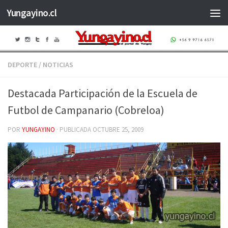
Yungayino.cl
Saltar al contenido
DEPORTE
/
NOTICIAS
Destacada Participación de la Escuela de
Futbol de Campanario (Cobreloa)
POR
YUNGAYINO
· PUBLICADA
OCTUBRE 25, 2009